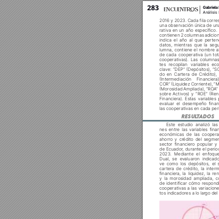
283
Gabriela
ENCUENT
S
Análisis






































tes recopilan v
ariables ec































ev
aluar el desempeño finan

RESUL
T
ADOS 
Este estudio analizó las
nes entre las v
ariables fina
económicas de las coopera
ahorro y cr
édito del segmen
sector financiero popular y 




































de identificar cómo respond
cooperativas a las v
ariacion

