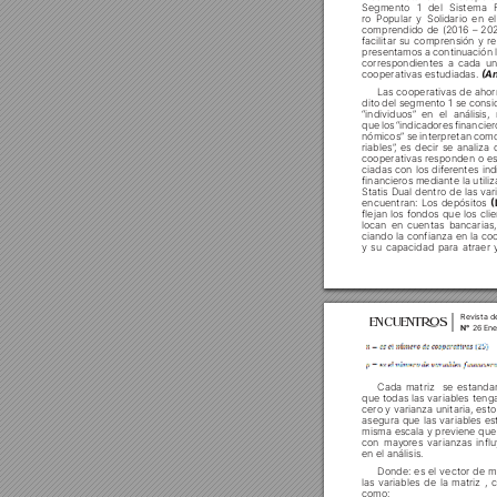
Segmento 1 del Sistema F
ro Popular y Solidario en e










presentamos a continuación la
correspondientes a cada un

(A




dito del segmento 1 se consid

















cooperativas r
esponden o es
ciadas con los difer
entes ind
financieros mediante la utiliz
Statis Dual dentro de las v
ar














ciando la confianza en la co
y su capacidad para atraer 
Revista d
ENCUENT
S
N°
 26 Ene



















con may
ores varianzas infl

Donde: es el vector de m







como: 