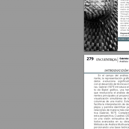












dings ind










Keyword


279
Gabriela
ENCUENT
S
Análisis
INTR
ODUCCIÓN
En el campo del análisis




datos ev
oluciona significa
con el desarrollo de técnicas i

















nentes principales al propor
c
visualización simultánea de la





facilita la interpr
etación de d
plejos y permite identificar p
relaciones de manera más clar






ce una visión exhaustiv
a de
todos av
anzados en su obr




porcionando una base teórica