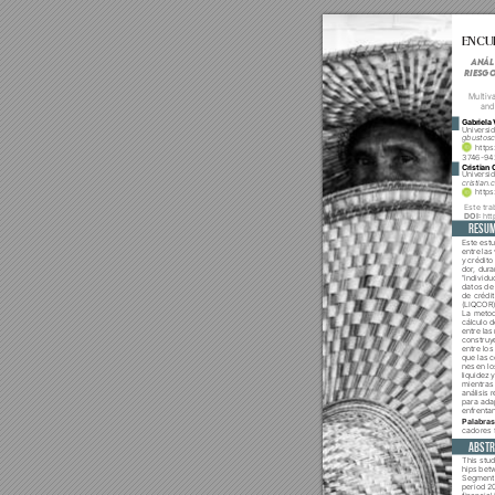
ENC
ANÁL
RiESGO
Multiva
and
Gabriela

gbustosc



Cristian 

cristian

Este tra

 htt
RESU


entre las 
y crédito























Palabras

Abstr
This stu
hips betw
Segment 
