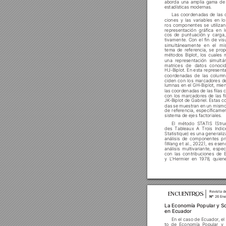
aborda una amplia gama de 





ciones y las variables en l
ros componentes se utilizan
repr
esentación gráfica en l












simultáneamente en el mi












una repr
esentación simultá
matrices de datos conoc



coordenadas de las column
ciden con los marcador
es d





las coordenadas de las filas 
con los marcador
es de las fi




das se muestran en un mismo











des T
ableaux A T
rois Indi



análisis de componentes pri










con las contribuciones de E







Revista d
ENCUENT
S
N°
 26 Ene
La Economía Popular y Sol
en Ecuador









