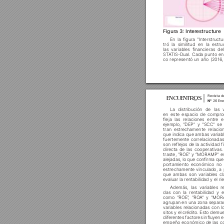






tró la similitud en la estr
las variables financieras del













Revista d
ENCUENT
S
N°
 26 Ene




en este espacio de compro

















son reflejos de la actividad f














por
tamiento económico no 




























agrupan en una zona separad
variables r
elacionadas con l


difer
entes factores influy
en e
empeño económico de las co