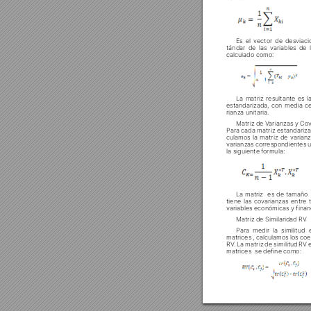
Es el vector de desviaci
tándar de las variables de 
calculado como:












Para cada matriz estandariza
culamos la matriz de varian
varianzas corr
espondientes ut
la siguiente f
ormula:






tiene las cov
arianzas entre 


Para medir la similitud 










matrices  se define como: