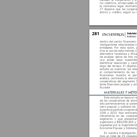



















281
Gabriela
ENCUENT
S
Análisis
dentro del sector financier
o 
vestigaciones r
elacionadas c




mos el uso de este método 











una sólida base matemát
identificar relaciones y cam






estudio es examinar las r
ela
el compor
tamiento de las 








cooperativas del segmento 1
tema financiero popular y sol


MA
TERIALES Y MÉT
O
Este estudio se basa en el
de las cooperativas de ahor
dito per
tenecientes al siste































reguladas por la Superintend










