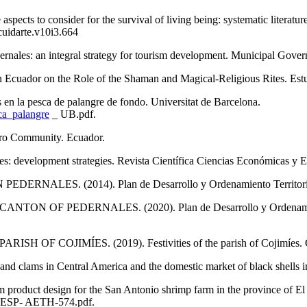
o consider for the survival of living being: systematic literature r
cuidarte.v10i3.664
nales: an integral strategy for tourism development. Municipal Gover
cuador on the Role of the Shaman and Magical-Religious Rites. Estu
 la pesca de palangre de fondo. Universitat de Barcelona.
ca_palangre
_ UB.pdf.
ro Community. Ecuador.
 development strategies. Revista Científica Ciencias Económicas y Em
(2014). Plan de Desarrollo y Ordenamiento Territorial del
DERNALES. (2020). Plan de Desarrollo y Ordenamiento Terr
JIMÍES. (2019). Festivities of the parish of Cojimíes. G
nd clams in Central America and the domestic market of black shells 
ct design for the San Antonio shrimp farm in the province of El O
SP- AETH-574.pdf.