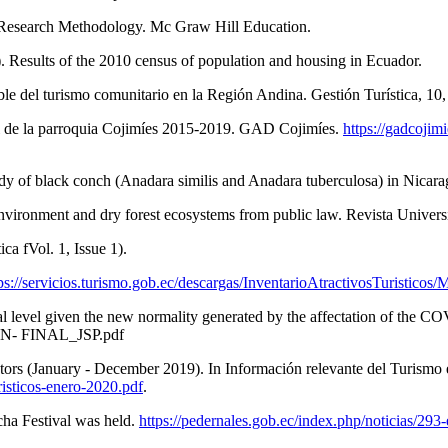
arch Methodology. Mc Graw Hill Education.
s of the 2010 census of population and housing in Ecuador.
 del turismo comunitario en la Región Andina. Gestión Turística, 10,
al de la parroquia Cojimíes 2015-2019. GAD Cojimíes.
https://gadcojim
black conch (Anadara similis and Anadara tuberculosa) in Nicaragu
ent and dry forest ecosystems from public law. Revista Universid
 fVol. 1, Issue 1).
ps://servicios.turismo.gob.ec/descargas/InventarioAtractivosTuristico
l given the new normality generated by the affectation of the COVID-
ON- FINAL_JSP.pdf
anuary - December 2019). In Información relevante del Turismo e
isticos-enero-2020.pdf
.
 Festival was held.
https://pedernales.gob.ec/index.php/noticias/293-