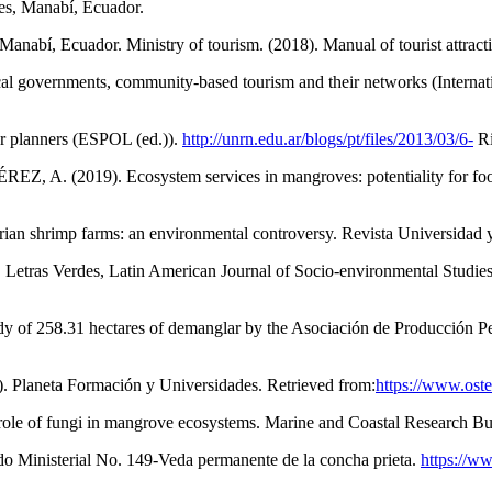
es, Manabí, Ecuador.
abí, Ecuador. Ministry of tourism. (2018). Manual of tourist attract
nts, community-based tourism and their networks (International La
r planners (ESPOL (ed.)).
http://unrn.edu.ar/blogs/pt/files/2013/03/6-
Ri
(2019). Ecosystem services in mangroves: potentiality for food s
rimp farms: an environmental controversy. Revista Universidad y 
tras Verdes, Latin American Journal of Socio-environmental Studies, 
of 258.31 hectares of demanglar by the Asociación de Producción 
). Planeta Formación y Universidades. Retrieved from:
https://www.ostel
 of fungi in mangrove ecosystems. Marine and Coastal Research Bu
terial No. 149-Veda permanente de la concha prieta.
https://w