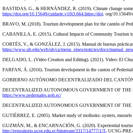
BASTIDAS, G., & HERNÁNDEZ, R. (2019). Climate change some aspects t
https://doi.org/10.15649/cuidarte.v10i3.664.https://doi
. org/10.15649/
BRAVO, M. (2018). Tourism development plan for the cantón of Peder
CABANILLA, E. (2015). Cultural Impacts of Community Tourism in E
CORTÉS, V., & GONZÁLEZ, J. (2015). Manual de buenas prácticas en
https://www.ub.edu/web/ub/ca/menu_eines/noticies/docs/manual_pes
DELGADO, L. (Video Creation and Editing). (2021). Video: El Chu
FARFAN, Á. (2016). Tourism development in the canton of Pedernales:
GOBIERNO AUTÓNOMO DECENTRALIZADO DEL CANTÓN PEDERNALES. 
DECENTRALIZED AUTONOMOUS GOVERNMENT OF THE CANTON OF PE
https://www.pedernales.gob.ec/
DECENTRALIZED AUTONOMOUS GOVERNMENT OF THE PARISH OF CO
GUTIÉRREZ, E. (2005). Market study of mollusks: oysters, mussels a
GUZMÁN, M., & ENCARNACIÓN, G. (2020). Experiential tourism produ
http://repositorio.ucsg.edu.ec/bitstream/3317/14777/1/T-
UCSG-PRE-E