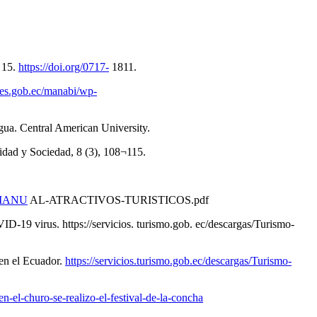
 15.
https://doi.org/0717-
1811.
ies.gob.ec/manabi/wp-
a. Central American University.
ad y Sociedad, 8 (3), 108¬115.
s/MANU
AL-ATRACTIVOS-TURISTICOS.pdf
19 virus. https://servicios. turismo.gob. ec/descargas/Turismo-
n el Ecuador.
https://servicios.turismo.gob.ec/descargas/Turismo-
en-el-churo-se-realizo-el-festival-de-la-concha