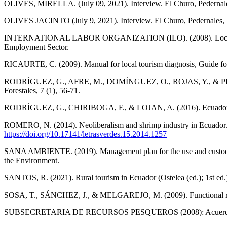
OLIVES, MIRELLA. (July 09, 2021). Interview. El Churo, Pedernal
OLIVES JACINTO (July 9, 2021). Interview. El Churo, Pedernales, Man
INTERNATIONAL LABOR ORGANIZATION (ILO). (2008). Local governme
Employment Sector.
RICAURTE, C. (2009). Manual for local tourism diagnosis, Guide fo
RODRÍGUEZ, G., AFRE, M., DOMÍNGUEZ, O., ROJAS, Y., & PÉREZ, A. 
Forestales, 7 (1), 56-71.
RODRÍGUEZ, G., CHIRIBOGA, F., & LOJAN, A. (2016). Ecuadorian sh
ROMERO, N. (2014). Neoliberalism and shrimp industry in Ecuador. Le
https://doi.org/10.17141/letrasverdes.15.2014.1257
SANA AMBIENTE. (2019). Management plan for the use and custody 
the Environment.
SANTOS, R. (2021). Rural tourism in Ecuador (Ostelea (ed.); 1st ed.
SOSA, T., SÁNCHEZ, J., & MELGAREJO, M. (2009). Functional role
SUBSECRETARIA DE RECURSOS PESQUEROS (2008): Acuerdo Minis