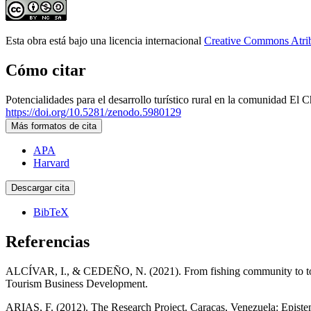
Esta obra está bajo una licencia internacional
Creative Commons Atri
Cómo citar
Potencialidades para el desarrollo turístico rural en la comunidad El 
https://doi.org/10.5281/zenodo.5980129
Más formatos de cita
APA
Harvard
Descargar cita
BibTeX
Referencias
ALCÍVAR, I., & CEDEÑO, N. (2021). From fishing community to tourist
Tourism Business Development.
ARIAS, F. (2012). The Research Project. Caracas, Venezuela: Episte