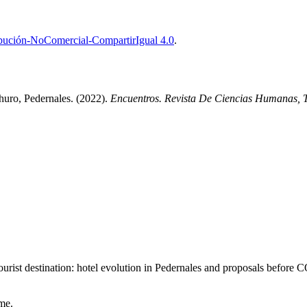
bución-NoComercial-CompartirIgual 4.0
.
Churo, Pedernales. (2022).
Encuentros. Revista De Ciencias Humanas, T
 destination: hotel evolution in Pedernales and proposals before COV
me.