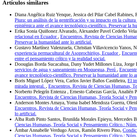
Artículos similares
Diana Angélica Ruiz Yenque, Jessica del Pilar Cabel Rabines,
Piura: un análisis de la gentrificación y su impacto en la cultura
epistémica ante el avance tecnológico-científico. Preservar la hu
Erika Sonia Quiñonez Alvarado, Alexander Pavel Cedeño Velas
relacional en Ecuador
,
Encuentros. Revista de Ciencias Humana
Preservar la humanidad ante lo artificial.
Gustavo Martínez Valenzuela, Christian Villavicencio Yanos, N
experiencia permacultural de Asoprochirijos, Ecuador
,
Encuent
entre el pensamiento crítico y la realidad social.
Doouglas Borda Sucacahua, Dany Yudet Millones Liza, Jorge 
servicios de agua y saneamiento en Moquegua, Perú
,
Encuentr
avance tecnológico-científico. Preservar la humanidad ante lo art
Boris Miguel López Vera, Carlos Javier Baños Castiñeira,
El i
mirada integral.
,
Encuentros. Revista de Ciencias Humanas, Teo
Norberto Pelegrín Entenza , Ernesto Cabezas García, Analién 
Encuentros. Revista de Ciencias Humanas, Teoría Social y Pensam
Anderson Montes Amaya, Yoma Isabel Mendoza Guerra, Olenk
Encuentros. Revista de Ciencias Humanas, Teoría Social y Pens
lo artificial.
Alba Ruth Pinto Santos, Brunilda Morales Epieyu, Mercedes
Ciencias Humanas, Teoría Social y Pensamiento Crítico.: Núm. 2
Ámbar Annabelle Verdugo Arcos, Ramón Rivero Pino,
Condici
Ciencias Humanas, Teoría Social y Pensamiento Crítico.: Núm. 26