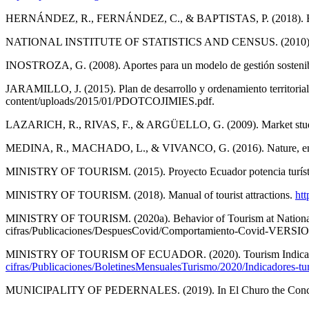
HERNÁNDEZ, R., FERNÁNDEZ, C., & BAPTISTAS, P. (2018). Rese
NATIONAL INSTITUTE OF STATISTICS AND CENSUS. (2010). Result
INOSTROZA, G. (2008). Aportes para un modelo de gestión sostenible
JARAMILLO, J. (2015). Plan de desarrollo y ordenamiento territori
content/uploads/2015/01/PDOTCOJIMIES.pdf.
LAZARICH, R., RIVAS, F., & ARGÜELLO, G. (2009). Market study of 
MEDINA, R., MACHADO, L., & VIVANCO, G. (2016). Nature, environm
MINISTRY OF TOURISM. (2015). Proyecto Ecuador potencia turística
MINISTRY OF TOURISM. (2018). Manual of tourist attractions.
htt
MINISTRY OF TOURISM. (2020a). Behavior of Tourism at National leve
cifras/Publicaciones/DespuesCovid/Comportamiento-Covid-VERSI
MINISTRY OF TOURISM OF ECUADOR. (2020). Tourism Indicators (J
cifras/Publicaciones/BoletinesMensualesTurismo/2020/Indicadores-tur
MUNICIPALITY OF PEDERNALES. (2019). In El Churo the Concha