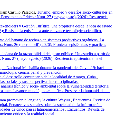
iam Castillo Palacios,
Turismo, empleo y desafíos socio-culturales en
 Pensamiento Crítico.: Núm. 27 (mayo-agosto) (2026): Resistencia
takeholders y Gestión Turística: una propuesta desde la idea de estado
 Resistencia epistémica ante el avance tecnológico-científico.
nto del banano de rechazo en sistemas productivos orgánicos: La
: Núm. 26 (enero-abril) (2026): Fronteras epistémicas y prácticas
udadana de la razonabilidad del gasto público. Un estudio a partir de
: Núm. 27 (mayo-agosto) (2026): Resistencia epistémica ante el
Parque Nacional Machalilla durante la pandemia del Covid-19: hacia una
minología, ciencia penal y prevención.
ra el desarrollo comunitario de la localidad de Arango, Cuba
,
 sociales y sus perspectivas interdisciplinarias.
nálisis técnico y socio- ambiental sobre la vulnerabilidad territorial
,
 ante el avance tecnológico-científico. Preservar la humanidad ante
 para promover la lengua y la cultura Wayuu
,
Encuentros. Revista de
tal. Perspectivas sociales sobre la sociedad de la información.
sidades de cinco países latinoamericanos
,
Encuentros. Revista de
iento crítico y la realidad social.