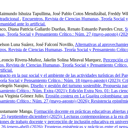
 Raimundo Ishuiza Tapullima, José Pablo Cotos Mendizábal, Freddy Will
 tradicional
,
Encuentros. Revista de Ciencias Humanas, Teoría Social y
manidad ante lo artificial.
co, Diana Patricia Gallardo Dueñas, Renato Estuardo Paredes Cruz,
S
s, Teoría Social y Pensamiento Crítico.: Núm. 27 (mayo-agosto) (2026):
elson Luna Suárez, José Falconí Novillo,
Alternativas al aprovechamie
ros. Revista de Ciencias Humanas, Teoría Social y Pensamiento Crítico.
Leoncio Rivera-Muñoz, Jakelin Solina Miraval Marquez,
Percepción ci
os. Revista de Ciencias Humanas, Teoría Social y Pensamiento Crítico.
ificial.
mpacto en la paz social y el ambiente de las actividades turísticas del 
ría Social y Pensamiento Crítico.: Núm. 18 (mayo-agosto) (2023): Cri
Pelegrín Narajno,
Diseño y gestión del turismo sostenible. Propuesta pa
iento Crítico.: Núm. Extra (2021): Edición Extra Nro. 01: Las ciencias
a Virginia Gómez Julio,
Erosión costera en La Guajira colombiana: un a
amiento Crítico.: Núm. 27 (mayo-agosto) (2026): Resistencia epistémica
 Bustamante Manga,
Formación docente en prácticas educativas abiertas
5 (septiembre-diciembre) (2025): Lecturas contemporáneas a la era digi
ones de trabajo docente y percepción de inclusión educativa en univer
 (enero-abril) (2026): Fronteras epistémicas y prácticas entre el pensam