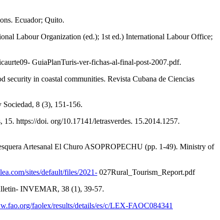
ions. Ecuador; Quito.
bour Organization (ed.); 1st ed.) International Labour Office;
caurte09- GuiaPlanTuris-ver-fichas-al-final-post-2007.pdf.
ecurity in coastal communities. Revista Cubana de Ciencias
Sociedad, 8 (3), 151-156.
15. https://doi. org/10.17141/letrasverdes. 15.2014.1257.
Pesquera Artesanal El Churo ASOPROPECHU (pp. 1-49). Ministry of
ea.com/sites/default/files/2021-
027Rural_Tourism_Report.pdf
lletin- INVEMAR, 38 (1), 39-57.
ww.fao.org/faolex/results/details/es/c/LEX-FAOC084341