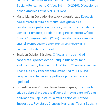
crítica
,
Encuentros. Revista de Ciencias Humanas, Teoría
Social y Pensamiento Crítico.: Núm. 10 (2019): Discusiones
desde América Latina y el Sur Global
Marta Martín-Delgado, Gustavo Herrera Urízar,
Educación
social frente al mito del mérito: desigualdades,
resistencias y justicia educativa
,
Encuentros. Revista de
Ciencias Humanas, Teoría Social y Pensamiento Crítico.:
Núm. 27 (mayo-agosto) (2026): Resistencia epistémica
ante el avance tecnológico-científico. Preservar la
humanidad ante lo artificial.
Esteban Gabriel Sánchez,
Crítica a la modernidad
capitalista. Aportes desde Enrique Dussel y Franz
Hinkelammert.
,
Encuentros. Revista de Ciencias Humanas,
Teoría Social y Pensamiento Crítico.: Núm. 11 (2020):
Perspectivas de género y políticas públicas para la
igualdad.
Ismael Cáceres-Correa, José Javier Capera,
Una mirada
crítica sobre el proceso político del movimiento Indígena
boliviano y su apuesta en la refundación del Estado
,
Encuentros. Revista de Ciencias Humanas, Teoría Social y