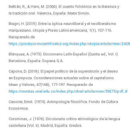
Beltrán, R., & Haro, M. (2006). El cuento folclórico en la literatura y
la tradición oral. Valencia, España: Maite Simón.
Biagni, H. (2019). Entre la óptica neuroliberal y el neoliberalismo
marqueziano. Utopía y Praxis Latinoamericana, 1(1), 107-116.
Recuperado de
https://produccioncientificaluz.org/index.php/utopia/article/view/242
Blánquez, A. (1975). Diccionario Latín-Español (Quinta ed., Vol. I).
Barcelona, España: Sopena S.A.
Cápona, D. (2018). El papel político de la superstición y el deseo
en Espinpoza. Consideraciones actuales sobre el capitalismo.
Ideas y Valores, 67(168), 177-197. Recuperado de
https://revistas.unal.edu.co/index.php/idval/article/view/59275/pdf_8
Cassirer, Ernst. (1974). Antropología filosófica. Fondo de Cultura
Económica.
Corominas, J. (1976). Diccionario crítico etimológico de la lengua
castellana (Vol. II). Madrid, España: Gredos.