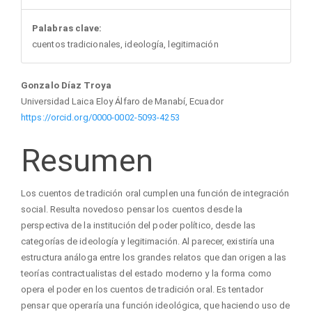
Palabras clave:
cuentos tradicionales, ideología, legitimación
Contenido
Gonzalo Díaz Troya
Universidad Laica Eloy Álfaro de Manabí, Ecuador
principal
https://orcid.org/0000-0002-5093-4253
Resumen
del
artículo
Los cuentos de tradición oral cumplen una función de integración
social. Resulta novedoso pensar los cuentos desde la
perspectiva de la institución del poder político, desde las
categorías de ideología y legitimación. Al parecer, existiría una
estructura análoga entre los grandes relatos que dan origen a las
teorías contractualistas del estado moderno y la forma como
opera el poder en los cuentos de tradición oral. Es tentador
pensar que operaría una función ideológica, que haciendo uso de