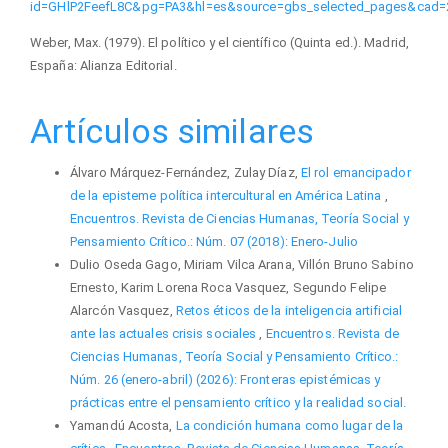
id=GHlP2FeefL8C&pg=PA3&hl=es&source=gbs_selected_pages&cad=
Weber, Max. (1979). El político y el científico (Quinta ed.). Madrid,
España: Alianza Editorial.
Artículos similares
Álvaro Márquez-Fernández, Zulay Díaz,
El rol emancipador
de la episteme política intercultural en América Latina
,
Encuentros. Revista de Ciencias Humanas, Teoría Social y
Pensamiento Crítico.: Núm. 07 (2018): Enero-Julio
Dulio Oseda Gago, Miriam Vilca Arana, Villón Bruno Sabino
Ernesto, Karim Lorena Roca Vasquez, Segundo Felipe
Alarcón Vasquez,
Retos éticos de la inteligencia artificial
ante las actuales crisis sociales
,
Encuentros. Revista de
Ciencias Humanas, Teoría Social y Pensamiento Crítico.:
Núm. 26 (enero-abril) (2026): Fronteras epistémicas y
prácticas entre el pensamiento crítico y la realidad social.
Yamandú Acosta,
La condición humana como lugar de la