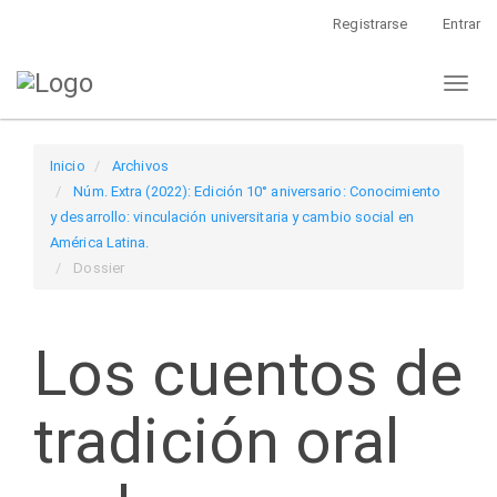
Navegación
Registrarse
Entrar
principal
Contenido
Toggl
principal
naviga
Barra
lateral
Inicio
Archivos
Núm. Extra (2022): Edición 10° aniversario: Conocimiento
y desarrollo: vinculación universitaria y cambio social en
América Latina.
Dossier
Los cuentos de
tradición oral