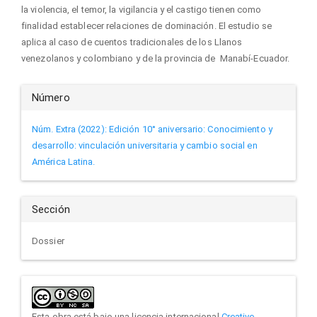
la violencia, el temor, la vigilancia y el castigo tienen como
finalidad establecer relaciones de dominación. El estudio se
aplica al caso de cuentos tradicionales de los Llanos
venezolanos y colombiano y de la provincia de Manabí-Ecuador.
Detalles
Número
del
Núm. Extra (2022): Edición 10° aniversario: Conocimiento y
desarrollo: vinculación universitaria y cambio social en
artículo
América Latina.
Sección
Dossier
Esta obra está bajo una licencia internacional
Creative