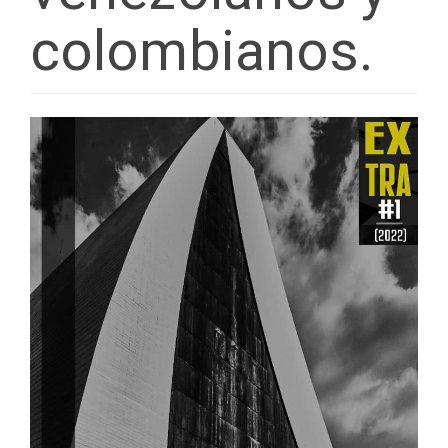
colombianos.
Barra
lateral
del
artículo