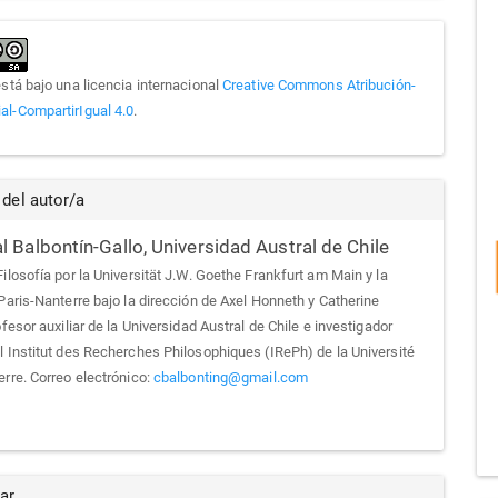
está bajo una licencia internacional
Creative Commons Atribución-
l-CompartirIgual 4.0
.
 del autor/a
l Balbontín-Gallo,
Universidad Austral de Chile
ilosofía por la Universität J.W. Goethe Frankfurt am Main y la
Paris-Nanterre bajo la dirección de Axel Honneth y Catherine
ofesor auxiliar de la Universidad Austral de Chile e investigador
l Institut des Recherches Philosophiques (IRePh) de la Université
erre. Correo electrónico:
cbalbonting@gmail.com
ar