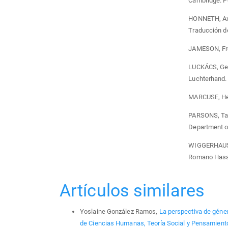
Cambridge. Po
HONNETH, Axel
Traducción de
JAMESON, Fred
LUCKÁCS, Geo
Luchterhand.
MARCUSE, Her
PARSONS, Talc
Department of
WIGGERHAUS, 
Romano Hassá
Artículos similares
Yoslaine González Ramos,
La perspectiva de géner
de Ciencias Humanas, Teoría Social y Pensamiento 