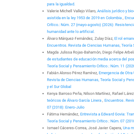
para la igualdad.
Valerie Michell Vallejo Vilaro,
Análisis jurídico y bi
asistida en la ley 1953 de 2019 en Colombia
,
Encue
Crítico.: Núm. 27 (mayo-agosto) (2026): Resistenci
humanidad ante lo artificial.
Álvaro Márquez-Fernández, Zulay Díaz,
El rol eman
Encuentros. Revista de Ciencias Humanas, Teoría S
Magda Julissa Rojas-Bahamón, Diego Felipe Arbe
de estudiantes de educación media acerca del pos
Teoría Social y Pensamiento Crítico.: Núm. 11 (2020
Fabián Alonso Pérez Ramírez,
Emergencia de Otra U
Revista de Ciencias Humanas, Teoría Social y Pen
y el Sur Global
Kenya Barroso Peña, Nilson Martínez, Rafael Láre
teóricos de Álvaro García Linera
,
Encuentros. Revi
07 (2018): Enero-Julio
Fátima Hernández,
Entrevista a Edward Govia: Tra
Teoría Social y Pensamiento Crítico.: Núm. 07 (2018
Ismael Cáceres-Correa, José Javier Capera,
Una mi