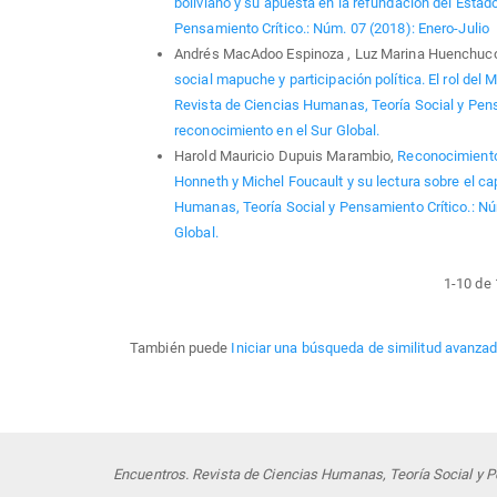
boliviano y su apuesta en la refundación del Estad
Pensamiento Crítico.: Núm. 07 (2018): Enero-Julio
Andrés MacAdoo Espinoza , Luz Marina Huenchucoy
social mapuche y participación política. El rol del
Revista de Ciencias Humanas, Teoría Social y Pensam
reconocimiento en el Sur Global.
Harold Mauricio Dupuis Marambio,
Reconocimiento 
Honneth y Michel Foucault y su lectura sobre el c
Humanas, Teoría Social y Pensamiento Crítico.: Núm.
Global.
1-10 de
También puede
Iniciar una búsqueda de similitud avanza
Encuentros. Revista de Ciencias Humanas, Teoría Social y P