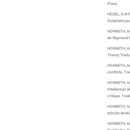
Press.
HEGEL, G.W.F.
Sudamericana
HONNETH, Axe
de Raymond M
HONNETH, Axel
Theory. Trad
HONNETH, Axel
conflicts. Tr
HONNETH, Axel
intellectuel 
critique. Trad
HONNETH, Axel
edición de Ma
HONNETH, Axel