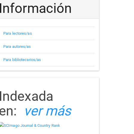
Información
Para lectores/as
Para autores/as
Para bibliotecarios/as
indizada
Indexada
en:
ver más