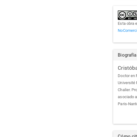
Esta obra 
NoComercia
Biografía
Cristóba
Doctor en F
Université 
Chalier. Pr
asociado a
Paris-Nant
Cómo cit