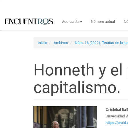
Navegación
principal
Contenido
Acerca de
Número actual
Nú
principal
Barra
lateral
Inicio
Archivos
Núm. 16 (2022): Teorías de la jus
Honneth y el
capitalismo.
Barra
Con
Cristóbal Bal
Universidad A
lateral
prin
https://orci