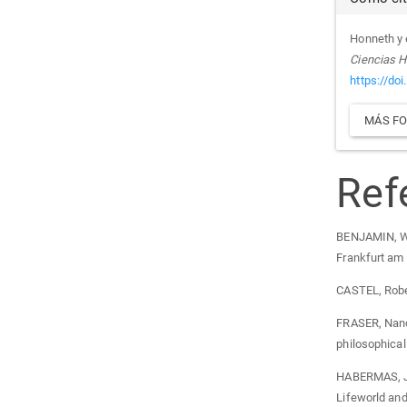
Honneth y 
Ciencias H
https://do
MÁS FO
Ref
BENJAMIN, Wal
Frankfurt am
CASTEL, Rober
FRASER, Nancy
philosophical
HABERMAS, Jü
Lifeworld and