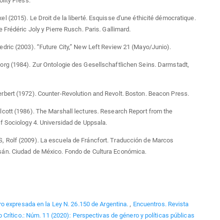
lity Press.
 (2015). Le Droit de la liberté. Esquisse d'une éthicité démocratique.
 Frédéric Joly y Pierre Rusch. Paris. Gallimard.
ric (2003). “Future City,” New Left Review 21 (Mayo/Junio).
rg (1984). Zur Ontologie des Gesellschaftlichen Seins. Darmstadt,
bert (1972). Counter-Revolution and Revolt. Boston. Beacon Press.
ott (1986). The Marshall lectures. Research Report from the
 Sociology 4. Universidad de Uppsala.
Rolf (2009). La escuela de Fráncfort. Traducción de Marcos
n. Ciudad de México. Fondo de Cultura Económica.
o expresada en la Ley N. 26.150 de Argentina.
,
Encuentros. Revista
Crítico.: Núm. 11 (2020): Perspectivas de género y políticas públicas