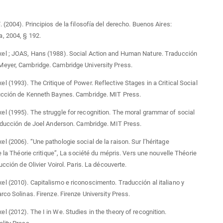
 (2004). Principios de la filosofía del derecho. Buenos Aires:
, 2004, § 192.
l ; JOAS, Hans (1988). Social Action and Human Nature. Traducción
eyer, Cambridge. Cambridge University Press.
 (1993). The Critique of Power. Reflective Stages in a Critical Social
ucción de Kenneth Baynes. Cambridge. MIT Press.
 (1995). The struggle for recognition. The moral grammar of social
aducción de Joel Anderson. Cambridge. MIT Press.
 (2006). “Une pathologie social de la raison. Sur l’héritage
de la Théorie critique”, La société du mépris. Vers une nouvelle Théorie
ucción de Olivier Voirol. Paris. La découverte.
 (2010). Capitalismo e riconoscimento. Traducción al italiano y
rco Solinas. Firenze. Firenze University Press.
 (2012). The I in We. Studies in the theory of recognition.