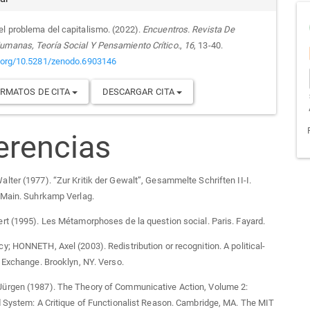
el problema del capitalismo. (2022).
Encuentros. Revista De
umanas, Teoría Social Y Pensamiento Crítico.
,
16
, 13-40.
i.org/10.5281/zenodo.6903146
RMATOS DE CITA
DESCARGAR CITA
erencias
ter (1977). “Zur Kritik der Gewalt”, Gesammelte Schriften II-I.
 Main. Suhrkamp Verlag.
t (1995). Les Métamorphoses de la question social. Paris. Fayard.
; HONNETH, Axel (2003). Redistribution or recognition. A political-
 Exchange. Brooklyn, NY. Verso.
rgen (1987). The Theory of Communicative Action, Volume 2:
 System: A Critique of Functionalist Reason. Cambridge, MA. The MIT