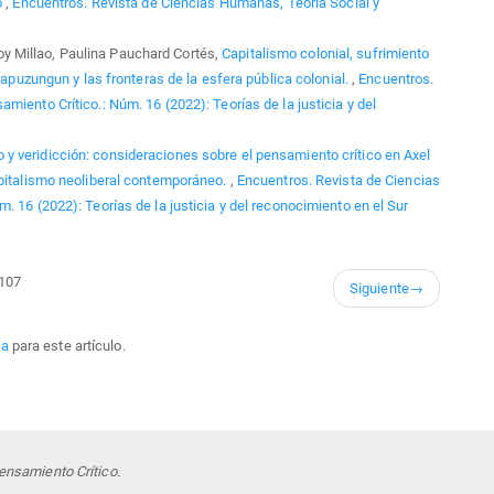
o
,
Encuentros. Revista de Ciencias Humanas, Teoría Social y
 Millao, Paulina Pauchard Cortés,
Capitalismo colonial, sufrimiento
 Mapuzungun y las fronteras de la esfera pública colonial.
,
Encuentros.
iento Crítico.: Núm. 16 (2022): Teorías de la justicia y del
y veridicción: consideraciones sobre el pensamiento crítico en Axel
apitalismo neoliberal contemporáneo.
,
Encuentros. Revista de Ciencias
 16 (2022): Teorías de la justicia y del reconocimiento en el Sur
 107
Siguiente
→
da
para este artículo.
ensamiento Crítico.