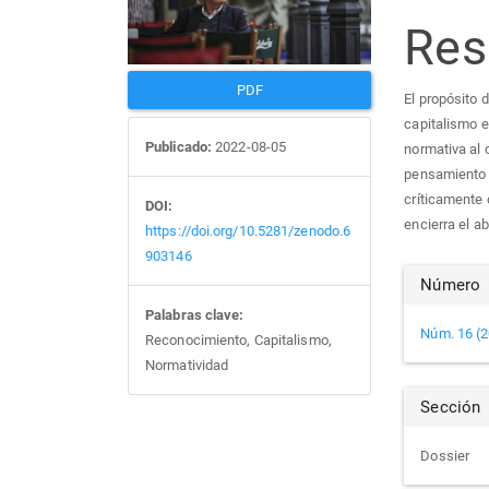
Re
del
del
artículo
artí
PDF
El propósito 
capitalismo e
Publicado:
2022-08-05
normativa al 
pensamiento e
críticamente 
DOI:
encierra el a
https://doi.org/10.5281/zenodo.6
903146
Det
Número
Palabras clave:
del
Núm. 16 (20
Reconocimiento, Capitalismo,
Normatividad
artí
Sección
Dossier