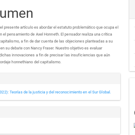
sumen
culo
del presente artículo es abordar el estatuto problemático que ocupa el
n el pensamiento de Axel Honneth. El pensador realiza una crítica
capitalismo, a fin de dar cuenta de las objeciones planteadas a su
n su debate con Nancy Fraser. Nuestro objetivo es evaluar
dichas innovaciones a fin de precisar las insuficiencias que aún
bordaje honnethiano del capitalismo.
alles
22): Teorías de la justicia y del reconocimiento en el Sur Global.
culo