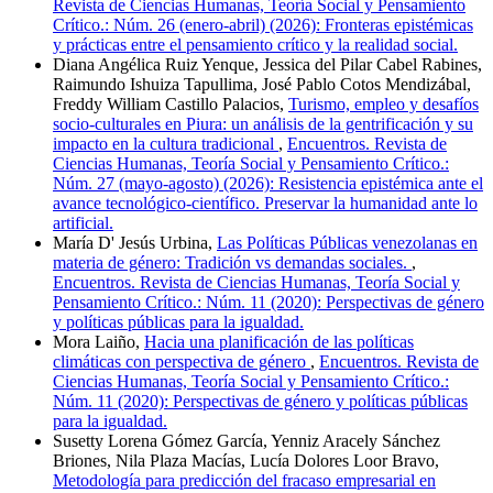
Revista de Ciencias Humanas, Teoría Social y Pensamiento
Crítico.: Núm. 26 (enero-abril) (2026): Fronteras epistémicas
y prácticas entre el pensamiento crítico y la realidad social.
Diana Angélica Ruiz Yenque, Jessica del Pilar Cabel Rabines,
Raimundo Ishuiza Tapullima, José Pablo Cotos Mendizábal,
Freddy William Castillo Palacios,
Turismo, empleo y desafíos
socio-culturales en Piura: un análisis de la gentrificación y su
impacto en la cultura tradicional
,
Encuentros. Revista de
Ciencias Humanas, Teoría Social y Pensamiento Crítico.:
Núm. 27 (mayo-agosto) (2026): Resistencia epistémica ante el
avance tecnológico-científico. Preservar la humanidad ante lo
artificial.
María D' Jesús Urbina,
Las Políticas Públicas venezolanas en
materia de género: Tradición vs demandas sociales.
,
Encuentros. Revista de Ciencias Humanas, Teoría Social y
Pensamiento Crítico.: Núm. 11 (2020): Perspectivas de género
y políticas públicas para la igualdad.
Mora Laiño,
Hacia una planificación de las políticas
climáticas con perspectiva de género
,
Encuentros. Revista de
Ciencias Humanas, Teoría Social y Pensamiento Crítico.:
Núm. 11 (2020): Perspectivas de género y políticas públicas
para la igualdad.
Susetty Lorena Gómez García, Yenniz Aracely Sánchez
Briones, Nila Plaza Macías, Lucía Dolores Loor Bravo,
Metodología para predicción del fracaso empresarial en