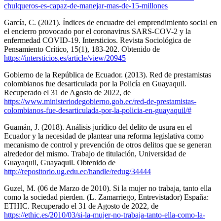
chulqueros-es-capaz-de-manejar-mas-de-15-millones
García, C. (2021). Índices de encuadre del emprendimiento social en
el encierro provocado por el coronavirus SARS-COV-2 y la
enfermedad COVID-19. Intersticios. Revista Sociológica de
Pensamiento Crítico, 15(1), 183-202. Obtenido de
https://intersticios.es/article/view/20945
Gobierno de la República de Ecuador. (2013). Red de prestamistas
colombianos fue desarticulada por la Policía en Guayaquil.
Recuperado el 31 de Agosto de 2022, de
https://www.ministeriodegobierno.gob.ec/red-de-prestamistas-
colombianos-fue-desarticulada-por-la-policia-en-guayaquil/#
Guamán, J. (2018). Análisis jurídico del delito de usura en el
Ecuador y la necesidad de plantear una reforma legislativa como
mecanismo de control y prevención de otros delitos que se generan
alrededor del mismo. Trabajo de titulación, Universidad de
Guayaquil, Guayaquil. Obtenido de
http://repositorio.ug.edu.ec/handle/redug/34444
Guzel, M. (06 de Marzo de 2010). Si la mujer no trabaja, tanto ella
como la sociedad pierden. (L. Zamarriego, Entrevistador) España:
ETHIC. Recuperado el 31 de Agosto de 2022, de
https://ethic.es/2010/03/si-la-mujer-no-trabaja-tanto-ella-como-la-