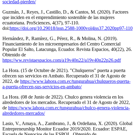
sociedad-pierden/
Guzmán, J., Reyes, J., Castillo, D., & Cantos, M. (2020). Factores
que inciden en el emprendimiento sostenible de las mujeres
ecuatoriana. ProSciences, 4(37), 97-110.
doi:
https://doi.org/10.29018/issn.2588-1000vol4iss37.2020pp97-110
Hernández, P., Ramírez, G., Pérez, R., & Molina, N. (2019).
Financiamiento de los microempresarios del Centro Comercial
Popular El Salto, Latacunga, Ecuador. Revista Espacios, 40(22), 26.
Obtenido de
https://ww.revistaespacios.com/a19v40n22/a19v40n22p26.pdf
La Hora. (15 de Octubre de 2021). "Chulqueros" puerta a puerta
ofrecen sus servicios en Ambato. Recuperado el 31 de Agosto de
2022, de
https://www.lahora.com.ec/tungurahua/chulqueros-puerta-
a-puerta-ofrecen-sus-servicios-en-ambato/
La Hora. (08 de Junio de 2022). Chulco genera violencia en los
alrededores de los mercados. Recuperado el 31 de Agosto de 2022,
de
https://www.lahora.com.ec/tungurahua/chulco-genera-violencia-
alrededores-mercados/
Lasio, V., Amaya, A., Zambrano, J., & Ordeñana, X. (2020). Global
Entrepreneurship Monitor Ecuador 2019/2020. Ecuador: ESPAE,
Escuela de Negocios de las ESPOL. Obtenido de