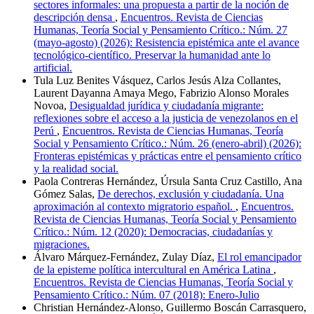
sectores informales: una propuesta a partir de la noción de
descripción densa
,
Encuentros. Revista de Ciencias
Humanas, Teoría Social y Pensamiento Crítico.: Núm. 27
(mayo-agosto) (2026): Resistencia epistémica ante el avance
tecnológico-científico. Preservar la humanidad ante lo
artificial.
Tula Luz Benites Vásquez, Carlos Jesús Alza Collantes,
Laurent Dayanna Amaya Mego, Fabrizio Alonso Morales
Novoa,
Desigualdad jurídica y ciudadanía migrante:
reflexiones sobre el acceso a la justicia de venezolanos en el
Perú
,
Encuentros. Revista de Ciencias Humanas, Teoría
Social y Pensamiento Crítico.: Núm. 26 (enero-abril) (2026):
Fronteras epistémicas y prácticas entre el pensamiento crítico
y la realidad social.
Paola Contreras Hernández, Úrsula Santa Cruz Castillo, Ana
Gómez Salas,
De derechos, exclusión y ciudadanía. Una
aproximación al contexto migratorio español.
,
Encuentros.
Revista de Ciencias Humanas, Teoría Social y Pensamiento
Crítico.: Núm. 12 (2020): Democracias, ciudadanías y
migraciones.
Álvaro Márquez-Fernández, Zulay Díaz,
El rol emancipador
de la episteme política intercultural en América Latina
,
Encuentros. Revista de Ciencias Humanas, Teoría Social y
Pensamiento Crítico.: Núm. 07 (2018): Enero-Julio
Christian Hernández-Alonso, Guillermo Boscán Carrasquero,