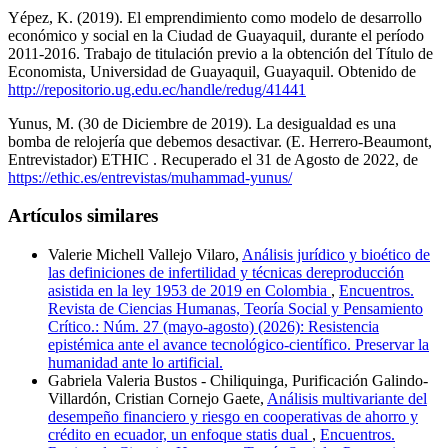
Yépez, K. (2019). El emprendimiento como modelo de desarrollo
económico y social en la Ciudad de Guayaquil, durante el período
2011-2016. Trabajo de titulación previo a la obtención del Título de
Economista, Universidad de Guayaquil, Guayaquil. Obtenido de
http://repositorio.ug.edu.ec/handle/redug/41441
Yunus, M. (30 de Diciembre de 2019). La desigualdad es una
bomba de relojería que debemos desactivar. (E. Herrero-Beaumont,
Entrevistador) ETHIC . Recuperado el 31 de Agosto de 2022, de
https://ethic.es/entrevistas/muhammad-yunus/
Artículos similares
Valerie Michell Vallejo Vilaro,
Análisis jurídico y bioético de
las definiciones de infertilidad y técnicas dereproducción
asistida en la ley 1953 de 2019 en Colombia
,
Encuentros.
Revista de Ciencias Humanas, Teoría Social y Pensamiento
Crítico.: Núm. 27 (mayo-agosto) (2026): Resistencia
epistémica ante el avance tecnológico-científico. Preservar la
humanidad ante lo artificial.
Gabriela Valeria Bustos - Chiliquinga, Purificación Galindo-
Villardón, Cristian Cornejo Gaete,
Análisis multivariante del
desempeño financiero y riesgo en cooperativas de ahorro y
crédito en ecuador, un enfoque statis dual
,
Encuentros.