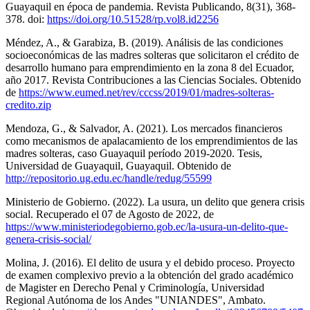
Guayaquil en época de pandemia. Revista Publicando, 8(31), 368-
378. doi:
https://doi.org/10.51528/rp.vol8.id2256
Méndez, A., & Garabiza, B. (2019). Análisis de las condiciones
socioeconómicas de las madres solteras que solicitaron el crédito de
desarrollo humano para emprendimiento en la zona 8 del Ecuador,
año 2017. Revista Contribuciones a las Ciencias Sociales. Obtenido
de
https://www.eumed.net/rev/cccss/2019/01/madres-solteras-
credito.zip
Mendoza, G., & Salvador, A. (2021). Los mercados financieros
como mecanismos de apalacamiento de los emprendimientos de las
madres solteras, caso Guayaquil período 2019-2020. Tesis,
Universidad de Guayaquil, Guayaquil. Obtenido de
http://repositorio.ug.edu.ec/handle/redug/55599
Ministerio de Gobierno. (2022). La usura, un delito que genera crisis
social. Recuperado el 07 de Agosto de 2022, de
https://www.ministeriodegobierno.gob.ec/la-usura-un-delito-que-
genera-crisis-social/
Molina, J. (2016). El delito de usura y el debido proceso. Proyecto
de examen complexivo previo a la obtención del grado académico
de Magister en Derecho Penal y Criminología, Universidad
Regional Autónoma de los Andes "UNIANDES", Ambato.