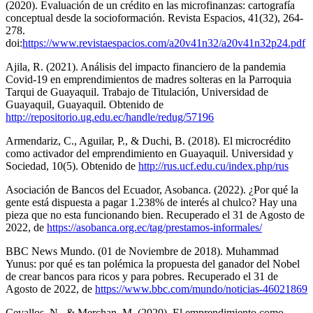
(2020). Evaluación de un crédito en las microfinanzas: cartografía
conceptual desde la socioformación. Revista Espacios, 41(32), 264-
278.
doi:
https://www.revistaespacios.com/a20v41n32/a20v41n32p24.pdf
Ajila, R. (2021). Análisis del impacto financiero de la pandemia
Covid-19 en emprendimientos de madres solteras en la Parroquia
Tarqui de Guayaquil. Trabajo de Titulación, Universidad de
Guayaquil, Guayaquil. Obtenido de
http://repositorio.ug.edu.ec/handle/redug/57196
Armendariz, C., Aguilar, P., & Duchi, B. (2018). El microcrédito
como activador del emprendimiento en Guayaquil. Universidad y
Sociedad, 10(5). Obtenido de
http://rus.ucf.edu.cu/index.php/rus
Asociación de Bancos del Ecuador, Asobanca. (2022). ¿Por qué la
gente está dispuesta a pagar 1.238% de interés al chulco? Hay una
pieza que no esta funcionando bien. Recuperado el 31 de Agosto de
2022, de
https://asobanca.org.ec/tag/prestamos-informales/
BBC News Mundo. (01 de Noviembre de 2018). Muhammad
Yunus: por qué es tan polémica la propuesta del ganador del Nobel
de crear bancos para ricos y para pobres. Recuperado el 31 de
Agosto de 2022, de
https://www.bbc.com/mundo/noticias-46021869
Cevallos, N., & Merchan, M. (2020). El emprendimiento como