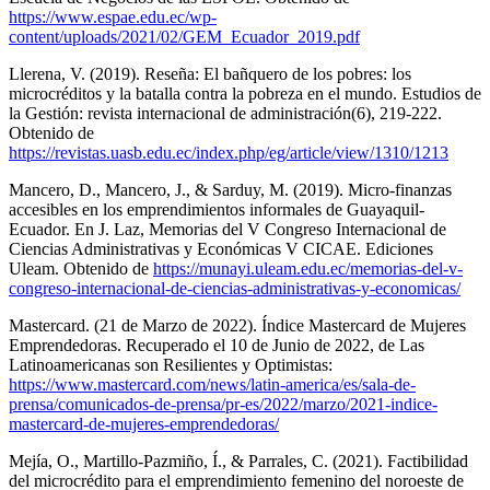
https://www.espae.edu.ec/wp-
content/uploads/2021/02/GEM_Ecuador_2019.pdf
Llerena, V. (2019). Reseña: El bañquero de los pobres: los
microcréditos y la batalla contra la pobreza en el mundo. Estudios de
la Gestión: revista internacional de administración(6), 219-222.
Obtenido de
https://revistas.uasb.edu.ec/index.php/eg/article/view/1310/1213
Mancero, D., Mancero, J., & Sarduy, M. (2019). Micro-finanzas
accesibles en los emprendimientos informales de Guayaquil-
Ecuador. En J. Laz, Memorias del V Congreso Internacional de
Ciencias Administrativas y Económicas V CICAE. Ediciones
Uleam. Obtenido de
https://munayi.uleam.edu.ec/memorias-del-v-
congreso-internacional-de-ciencias-administrativas-y-economicas/
Mastercard. (21 de Marzo de 2022). Índice Mastercard de Mujeres
Emprendedoras. Recuperado el 10 de Junio de 2022, de Las
Latinoamericanas son Resilientes y Optimistas:
https://www.mastercard.com/news/latin-america/es/sala-de-
prensa/comunicados-de-prensa/pr-es/2022/marzo/2021-indice-
mastercard-de-mujeres-emprendedoras/
Mejía, O., Martillo-Pazmiño, Í., & Parrales, C. (2021). Factibilidad
del microcrédito para el emprendimiento femenino del noroeste de