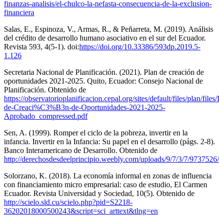
finanzas-analisis/el-chulco-la-nefasta-consecuencia-de-la-exclusion-
financiera
Salas, E., Espinoza, V., Armas, R., & Peñarreta, M. (2019). Análisis
del crédito de desarrollo humano asociativo en el sur del Ecuador.
Revista 593, 4(5-1). doi:
https://doi.org/10.33386/593dp.2019.5-
1.126
Secretaria Nacional de Planificación. (2021). Plan de creación de
oportunidades 2021-2025. Quito, Ecuador: Consejo Nacional de
Planificación. Obtenido de
https://observatorioplanificacion.cepal.org/sites/default/files/plan/files/
de-Creaci%C3%B3n-de-Oportunidades-2021-2025-
Aprobado_compressed.pdf
Sen, A. (1999). Romper el ciclo de la pobreza, invertir en la
infancia. Invertir en la Infancia: Su papel en el desarrollo (págs. 2-8).
Banco Interamericano de Desarrollo. Obtenido de
http://derechosdesdeelprincipio.weebly.com/uploads/9/7/3/7/9737526/
Solorzano, K. (2018). La economía informal en zonas de influencia
con financiamiento micro empresarial: caso de estudio, El Carmen
Ecuador. Revista Universidad y Sociedad, 10(5). Obtenido de
http://scielo.sld.cu/scielo.php?pid=S2218-
36202018000500243&script=sci_arttext&tlng=en