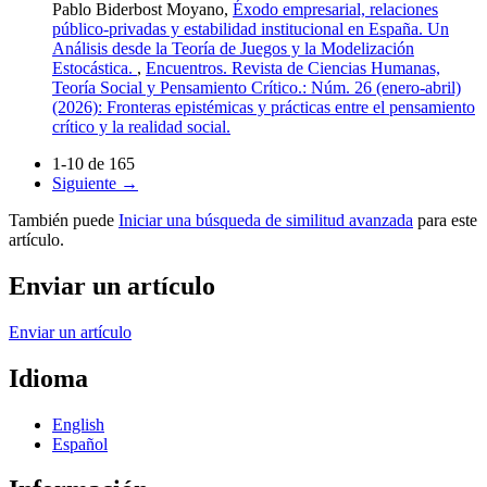
Pablo Biderbost Moyano,
Éxodo empresarial, relaciones
público-privadas y estabilidad institucional en España. Un
Análisis desde la Teoría de Juegos y la Modelización
Estocástica.
,
Encuentros. Revista de Ciencias Humanas,
Teoría Social y Pensamiento Crítico.: Núm. 26 (enero-abril)
(2026): Fronteras epistémicas y prácticas entre el pensamiento
crítico y la realidad social.
1-10 de 165
Siguiente
→
También puede
Iniciar una búsqueda de similitud avanzada
para este
artículo.
Enviar un artículo
Enviar un artículo
Idioma
English
Español