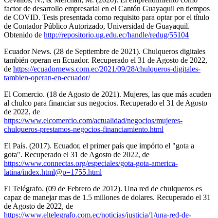
factor de desarrollo empresarial en el Cantón Guayaquil en tiempos
de COVID. Tesis presentada como requisito para optar por el título
de Contador Público Autorizado, Universidad de Guayaquil.
Obtenido de
http://repositorio.ug.edu.ec/handle/redug/55104
Ecuador News. (28 de Septiembre de 2021). Chulqueros digitales
también operan en Ecuador. Recuperado el 31 de Agosto de 2022,
de
https://ecuadornews.com.ec/2021/09/28/chulqueros-digitales-
tambien-operan-en-ecuador/
El Comercio. (18 de Agosto de 2021). Mujeres, las que más acuden
al chulco para financiar sus negocios. Recuperado el 31 de Agosto
de 2022, de
https://www.elcomercio.com/actualidad/negocios/mujeres-
chulqueros-prestamos-negocios-financiamiento.html
El País. (2017). Ecuador, el primer país que impórto el "gota a
gota". Recuperado el 31 de Agosto de 2022, de
https://www.connectas.org/especiales/gota-gota-america-
latina/index.html@p=1755.html
El Telégrafo. (09 de Febrero de 2012). Una red de chulqueros es
capaz de manejar mas de 1.5 millones de dolares. Recuperado el 31
de Agosto de 2022, de
https://www.eltelegrafo.com.ec/noticias/justicia/1/una-red-de-