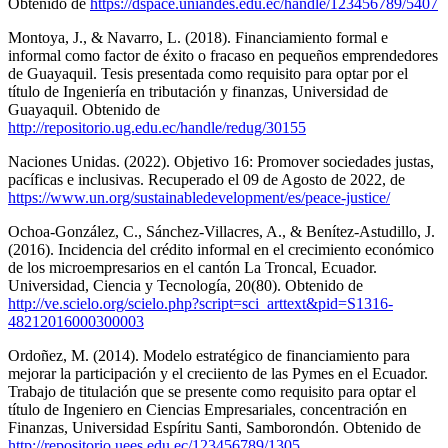
Obtenido de
https://dspace.uniandes.edu.ec/handle/123456789/5407
Montoya, J., & Navarro, L. (2018). Financiamiento formal e
informal como factor de éxito o fracaso en pequeños emprendedores
de Guayaquil. Tesis presentada como requisito para optar por el
título de Ingeniería en tributación y finanzas, Universidad de
Guayaquil. Obtenido de
http://repositorio.ug.edu.ec/handle/redug/30155
Naciones Unidas. (2022). Objetivo 16: Promover sociedades justas,
pacíficas e inclusivas. Recuperado el 09 de Agosto de 2022, de
https://www.un.org/sustainabledevelopment/es/peace-justice/
Ochoa-González, C., Sánchez-Villacres, A., & Benítez-Astudillo, J.
(2016). Incidencia del crédito informal en el crecimiento económico
de los microempresarios en el cantón La Troncal, Ecuador.
Universidad, Ciencia y Tecnología, 20(80). Obtenido de
http://ve.scielo.org/scielo.php?script=sci_arttext&pid=S1316-
48212016000300003
Ordoñez, M. (2014). Modelo estratégico de financiamiento para
mejorar la participación y el creciiento de las Pymes en el Ecuador.
Trabajo de titulación que se presente como requisito para optar el
título de Ingeniero en Ciencias Empresariales, concentración en
Finanzas, Universidad Espíritu Santi, Samborondón. Obtenido de
http://repositorio.uees.edu.ec/123456789/1305