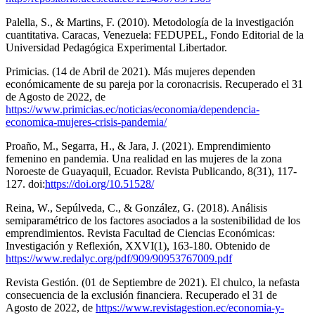
Palella, S., & Martins, F. (2010). Metodología de la investigación
cuantitativa. Caracas, Venezuela: FEDUPEL, Fondo Editorial de la
Universidad Pedagógica Experimental Libertador.
Primicias. (14 de Abril de 2021). Más mujeres dependen
económicamente de su pareja por la coronacrisis. Recuperado el 31
de Agosto de 2022, de
https://www.primicias.ec/noticias/economia/dependencia-
economica-mujeres-crisis-pandemia/
Proaño, M., Segarra, H., & Jara, J. (2021). Emprendimiento
femenino en pandemia. Una realidad en las mujeres de la zona
Noroeste de Guayaquil, Ecuador. Revista Publicando, 8(31), 117-
127. doi:
https://doi.org/10.51528/
Reina, W., Sepúlveda, C., & González, G. (2018). Análisis
semiparamétrico de los factores asociados a la sostenibilidad de los
emprendimientos. Revista Facultad de Ciencias Económicas:
Investigación y Reflexión, XXVI(1), 163-180. Obtenido de
https://www.redalyc.org/pdf/909/90953767009.pdf
Revista Gestión. (01 de Septiembre de 2021). El chulco, la nefasta
consecuencia de la exclusión financiera. Recuperado el 31 de
Agosto de 2022, de
https://www.revistagestion.ec/economia-y-