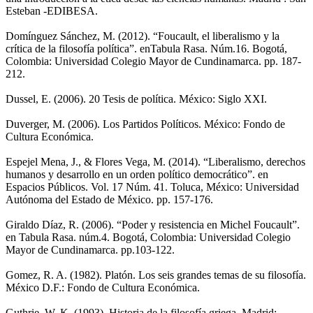
Esteban -EDIBESA.
Domínguez Sánchez, M. (2012). “Foucault, el liberalismo y la
crítica de la filosofía política”. enTabula Rasa. Núm.16. Bogotá,
Colombia: Universidad Colegio Mayor de Cundinamarca. pp. 187-
212.
Dussel, E. (2006). 20 Tesis de política. México: Siglo XXI.
Duverger, M. (2006). Los Partidos Políticos. México: Fondo de
Cultura Económica.
Espejel Mena, J., & Flores Vega, M. (2014). “Liberalismo, derechos
humanos y desarrollo en un orden político democrático”. en
Espacios Públicos. Vol. 17 Núm. 41. Toluca, México: Universidad
Autónoma del Estado de México. pp. 157-176.
Giraldo Díaz, R. (2006). “Poder y resistencia en Michel Foucault”.
en Tabula Rasa. núm.4. Bogotá, Colombia: Universidad Colegio
Mayor de Cundinamarca. pp.103-122.
Gomez, R. A. (1982). Platón. Los seis grandes temas de su filosofía.
México D.F.: Fondo de Cultura Económica.
Guthrie, W. K. (1993). Historia de la filosofía griega. Madrid: