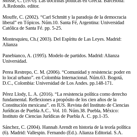
Mossé, C. (1970). Las doctrinas políticas en Grecia. Barcelona:
A.Redondo. editor.
Mouffe, C. (2002). “Carl Schmitt y la paradoja de la democracia
liberal” en Tópicos. Núm.10. Santa Fé, Argentina: Universidad
Católica de Santa Fé. pp. 5-25.
Montesquieu, Ch.( 2003). Del Espíritu de Las Leyes. Madrid:
Alianza
Panebianco, A. (1995). Modelo de partidos. Madrid: Alianza
Universidad.
Perea Restrepo, C. M. (2006). “Comunidad y resistencia: poder en
lo local urbano”. en Colombia Internacional. Núm.63. Bogotá,
D.C., Colombia: Universidad de Los Andes. pp.148-171.
Pérez Llody, L. A. (2016). “La resistencia política como derecho
fundamental. Reflexiones a propósito de los cien años de la
Constitución mexicana”. en IUS. Revista del Instituto de Ciencias
Jurídicas de Puebla A.C.. Vol. 10. Núm.38. Puebla, México:
Instituto de Ciencias Jurídicas de Puebla A. C. pp.1-35.
Sánchez, C. (2004). Hannah Arendt en historia de la teoría política
(6). Madrid: Vallespin. Fernando (Ed.). Alianza Editorial. S.A.