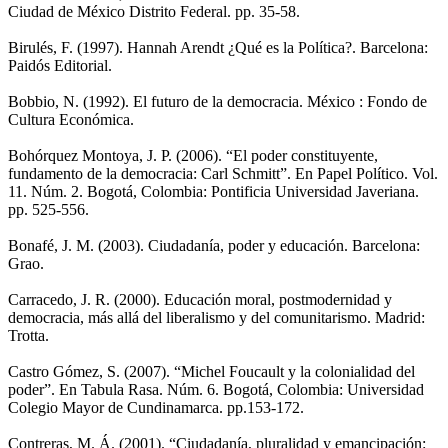
Ciudad de México Distrito Federal. pp. 35-58.
Birulés, F. (1997). Hannah Arendt ¿Qué es la Política?. Barcelona:
Paidós Editorial.
Bobbio, N. (1992). El futuro de la democracia. México : Fondo de
Cultura Económica.
Bohórquez Montoya, J. P. (2006). “El poder constituyente,
fundamento de la democracia: Carl Schmitt”. En Papel Político. Vol.
11. Núm. 2. Bogotá, Colombia: Pontificia Universidad Javeriana.
pp. 525-556.
Bonafé, J. M. (2003). Ciudadanía, poder y educación. Barcelona:
Grao.
Carracedo, J. R. (2000). Educación moral, postmodernidad y
democracia, más allá del liberalismo y del comunitarismo. Madrid:
Trotta.
Castro Gómez, S. (2007). “Michel Foucault y la colonialidad del
poder”. En Tabula Rasa. Núm. 6. Bogotá, Colombia: Universidad
Colegio Mayor de Cundinamarca. pp.153-172.
Contreras, M. Á. (2001). “Ciudadanía, pluralidad y emancipación: