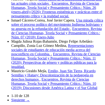
las actuales crisis sociales
,
Encuentros. Revista de Ciencias
Humanas, Teoría Social y Pensamiento Crítico.: Núm. 26
(enero-abril) (2026): Fronteras epistémicas y prácticas entre el
pensamiento crítico y la realidad social.
Ismael Cáceres-Correa, José Javier Capera,
Una mirada crítica
sobre el proceso político del movimiento Indígena boliviano y
su apuesta en la refundación del Estado
,
Encuentros. Revista
de Ciencias Humanas, Teoría Social y Pensamiento Crítico.:
Núm. 07 (2018): Enero-Julio
Magda Julissa Rojas-Bahamón, Diego Felipe Arbeláez-
Campillo, Zonia Luz Gómez Medina,
Representaciones
sociales de estudiantes de educación media acerca del
posconflicto en Colombia.
,
Encuentros. Revista de Ciencias
Humanas, Teoría Social y Pensamiento Crítico.: Núm. 11
(2020): Perspectivas de género y políticas públicas para la
igualdad.
Mauricio Giraldo Mejía,
Emilio, Juan Sin Tierra, Ricardo
Semillas y Hatuey: Descolonización de la pedagogía en
derechos humanos
,
Encuentros. Revista de Ciencias
Humanas, Teoría Social y Pensamiento Crítico.: Núm. 10
(2019): Discusiones desde América Latina y el Sur Global
1-10 de 128
Siguiente
→