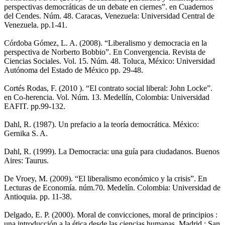
perspectivas democráticas de un debate en ciernes”. en Cuadernos
del Cendes. Núm. 48. Caracas, Venezuela: Universidad Central de
Venezuela. pp.1-41.
Córdoba Gómez, L. A. (2008). “Liberalismo y democracia en la
perspectiva de Norberto Bobbio”. En Convergencia. Revista de
Ciencias Sociales. Vol. 15. Núm. 48. Toluca, México: Universidad
Autónoma del Estado de México pp. 29-48.
Cortés Rodas, F. (2010 ). “El contrato social liberal: John Locke”.
en Co-herencia. Vol. Núm. 13. Medellín, Colombia: Universidad
EAFIT. pp.99-132.
Dahl, R. (1987). Un prefacio a la teoría democrática. México:
Gernika S. A.
Dahl, R. (1999). La Democracia: una guía para ciudadanos. Buenos
Aires: Taurus.
De Vroey, M. (2009). “El liberalismo económico y la crisis”. En
Lecturas de Economía. núm.70. Medelín. Colombia: Universidad de
Antioquia. pp. 11-38.
Delgado, E. P. (2000). Moral de convicciones, moral de principios :
una introducción a la ética desde las ciencias humanas. Madrid : San