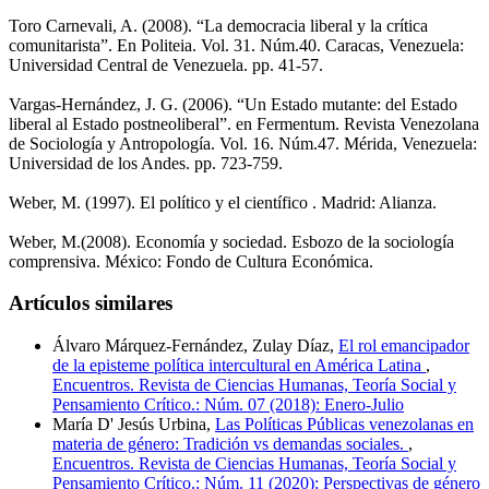
Toro Carnevali, A. (2008). “La democracia liberal y la crítica
comunitarista”. En Politeia. Vol. 31. Núm.40. Caracas, Venezuela:
Universidad Central de Venezuela. pp. 41-57.
Vargas-Hernández, J. G. (2006). “Un Estado mutante: del Estado
liberal al Estado postneoliberal”. en Fermentum. Revista Venezolana
de Sociología y Antropología. Vol. 16. Núm.47. Mérida, Venezuela:
Universidad de los Andes. pp. 723-759.
Weber, M. (1997). El político y el científico . Madrid: Alianza.
Weber, M.(2008). Economía y sociedad. Esbozo de la sociología
comprensiva. México: Fondo de Cultura Económica.
Artículos similares
Álvaro Márquez-Fernández, Zulay Díaz,
El rol emancipador
de la episteme política intercultural en América Latina
,
Encuentros. Revista de Ciencias Humanas, Teoría Social y
Pensamiento Crítico.: Núm. 07 (2018): Enero-Julio
María D' Jesús Urbina,
Las Políticas Públicas venezolanas en
materia de género: Tradición vs demandas sociales.
,
Encuentros. Revista de Ciencias Humanas, Teoría Social y
Pensamiento Crítico.: Núm. 11 (2020): Perspectivas de género