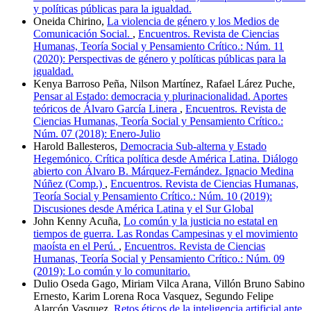
y políticas públicas para la igualdad.
Oneida Chirino,
La violencia de género y los Medios de
Comunicación Social.
,
Encuentros. Revista de Ciencias
Humanas, Teoría Social y Pensamiento Crítico.: Núm. 11
(2020): Perspectivas de género y políticas públicas para la
igualdad.
Kenya Barroso Peña, Nilson Martínez, Rafael Lárez Puche,
Pensar al Estado: democracia y plurinacionalidad. Aportes
teóricos de Álvaro García Linera
,
Encuentros. Revista de
Ciencias Humanas, Teoría Social y Pensamiento Crítico.:
Núm. 07 (2018): Enero-Julio
Harold Ballesteros,
Democracia Sub-alterna y Estado
Hegemónico. Crítica política desde América Latina. Diálogo
abierto con Álvaro B. Márquez-Fernández. Ignacio Medina
Núñez (Comp.)
,
Encuentros. Revista de Ciencias Humanas,
Teoría Social y Pensamiento Crítico.: Núm. 10 (2019):
Discusiones desde América Latina y el Sur Global
John Kenny Acuña,
Lo común y la justicia no estatal en
tiempos de guerra. Las Rondas Campesinas y el movimiento
maoísta en el Perú.
,
Encuentros. Revista de Ciencias
Humanas, Teoría Social y Pensamiento Crítico.: Núm. 09
(2019): Lo común y lo comunitario.
Dulio Oseda Gago, Miriam Vilca Arana, Villón Bruno Sabino
Ernesto, Karim Lorena Roca Vasquez, Segundo Felipe
Alarcón Vasquez,
Retos éticos de la inteligencia artificial ante