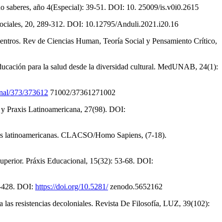
ndo saberes, año 4(Especial): 39-51. DOI: 10. 25009/is.v0i0.2615
Sociales, 20, 289-312. DOI: 10.12795/Anduli.2021.i20.16
entros. Rev de Ciencias Human, Teoría Social y Pensamiento Crítico,
ucación para la salud desde la diversidad cultural. MedUNAB, 24(1):
rnal/373/373612
71002/37361271002
a y Praxis Latinoamericana, 27(98). DOI:
dades latinoamericanas. CLACSO/Homo Sapiens, (7-18).
superior. Práxis Educacional, 15(32): 53-68. DOI:
15-428. DOI:
https://doi.org/10.5281/
zenodo.5652162
a las resistencias decoloniales. Revista De Filosofía, LUZ, 39(102):