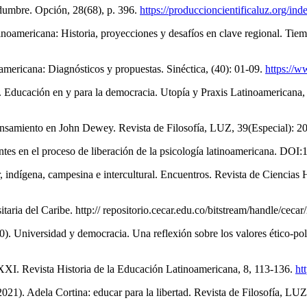
idumbre. Opción, 28(68), p. 396.
https://produccioncientificaluz.org/in
oamericana: Historia, proyecciones y desafíos en clave regional. Tiemp
oamericana: Diagnósticos y propuestas. Sinéctica, (40): 01-09.
https://
. Educación en y para la democracia. Utopía y Praxis Latinoamericana, 2
e pensamiento en John Dewey. Revista de Filosofía, LUZ, 39(Especial): 
entes en el proceso de liberación de la psicología latinoamericana. D
, indígena, campesina e intercultural. Encuentros. Revista de Ciencias
sitaria del Caribe. http:// repositorio.cecar.edu.co/bitstream/handle
). Universidad y democracia. Una reflexión sobre los valores ético-pol
XXI. Revista Historia de la Educación Latinoamericana, 8, 113-136.
ht
021). Adela Cortina: educar para la libertad. Revista de Filosofía, L