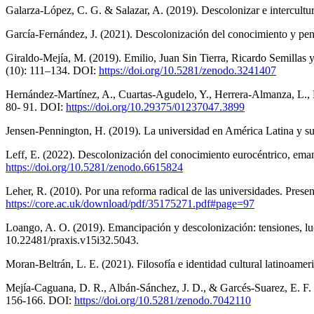
Galarza-López, C. G. & Salazar, A. (2019). Descolonizar e intercultur
García-Fernández, J. (2021). Descolonización del conocimiento y pe
Giraldo-Mejía, M. (2019). Emilio, Juan Sin Tierra, Ricardo Semillas
(10): 111–134. DOI:
https://doi.org/10.5281/zenodo.3241407
Hernández-Martínez, A., Cuartas-Agudelo, Y., Herrera-Almanza, L., 
80- 91. DOI:
https://doi.org/10.29375/01237047.3899
Jensen-Pennington, H. (2019). La universidad en América Latina y sus
Leff, E. (2022). Descolonización del conocimiento eurocéntrico, emanc
https://doi.org/10.5281/zenodo.6615824
Leher, R. (2010). Por una reforma radical de las universidades. Pre
https://core.ac.uk/download/pdf/35175271.pdf#page=97
Loango, A. O. (2019). Emancipación y descolonización: tensiones, luc
10.22481/praxis.v15i32.5043.
Moran-Beltrán, L. E. (2021). Filosofía e identidad cultural latinoam
Mejía-Caguana, D. R., Albán-Sánchez, J. D., & Garcés-Suarez, E. F. (2
156-166. DOI:
https://doi.org/10.5281/zenodo.7042110