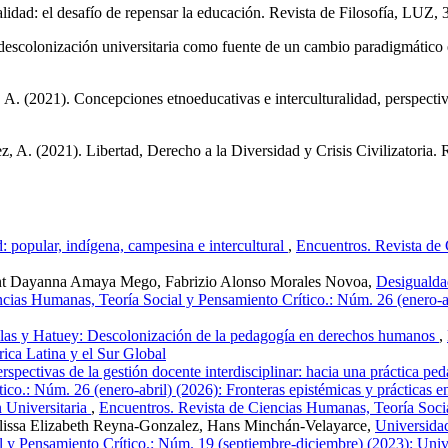
lidad: el desafío de repensar la educación. Revista de Filosofía, LUZ,
scolonización universitaria como fuente de un cambio paradigmático en
A. (2021). Concepciones etnoeducativas e interculturalidad, perspectiv
 A. (2021). Libertad, Derecho a la Diversidad y Crisis Civilizatoria. 
 popular, indígena, campesina e intercultural
,
Encuentros. Revista de
rent Dayanna Amaya Mego, Fabrizio Alonso Morales Novoa,
Desigualdad
cias Humanas, Teoría Social y Pensamiento Crítico.: Núm. 26 (enero-abr
illas y Hatuey: Descolonización de la pedagogía en derechos humanos
,
ica Latina y el Sur Global
rspectivas de la gestión docente interdisciplinar: hacia una práctica pe
o.: Núm. 26 (enero-abril) (2026): Fronteras epistémicas y prácticas entr
 Universitaria
,
Encuentros. Revista de Ciencias Humanas, Teoría Socia
Julissa Elizabeth Reyna-Gonzalez, Hans Minchán-Velayarce,
Universidad
 y Pensamiento Crítico.: Núm. 19 (septiembre-diciembre) (2023): Univer