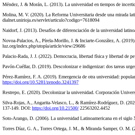
Méndez, J. & Morán, L. (2013). La universidad en tiempos de incert
Molina, M. V. (2020). La Reforma Universitaria desde una mirada latin
dialnet.unirioja.es/servlet/articulo?codigo=7618094
Naidorf, J. (2013). Desafíos de diferenciación de la universidad latin
Novoa-Palacios, A., Pírela-Morillo, J. & Inciarte-González, A. (2019)
luz.org/index.php/utopía/article/view/29686
Palacio-Rada, J. J. (2022). Democracia, libertad física y libertad d
Pavón-Cuéllar, D. (2019). Descolonizar e indigenizar: dos tareas urg
Pérez-Ramírez, F. A. (2019). Emergencia de otra universidad: popular
https://doi.org/10.5281/zenodo.3241397
Restrepo, E. (2020). Decolonizar la universidad. Corporación Univer
Silva-Rojas, A., Angarita-Velasco, L., & Ramírez-Rodríguez, D. (2020
137-149. DOI:
https://doi.org/10.21500/
22563202.4452
Soto-Arango, D. (2006). La universidad Latinoamericana en el siglo 
Torres Díaz, G. A., Torres Ortega, J. M., & Miranda Samper, O. M. (2