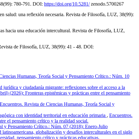
 38(99): 780-791. DOI:
https://doi.org/10.5281/
zenodo.5700267
 salud: una reflexión necesaria. Revista de Filosofía, LUZ, 38(99):
as hacia una educación intercultural. Revista de Filosofía, LUZ,
Revista de Filosofía, LUZ, 38(99): 41 - 48. DOI:
 Ciencias Humanas, Teoría Social y Pensamiento Crítico.: Núm. 10
 jurídica y ciudadanía migrante: reflexiones sobre el acceso a la
il) (2026): Fronteras epistémicas y prácticas entre el pensamiento
Encuentros. Revista de Ciencias Humanas, Teoría Social y
dagógica con identidad territorial en educación primaria
,
Encuentros.
e el pensamiento crítico y la realidad social.
l y Pensamiento Crítico.: Núm. 07 (2018): Enero-Julio
 latinoamericana, globalización y desafíos interculturales en el siglo
sidad, pensamiento crítico y prácticas educativas.