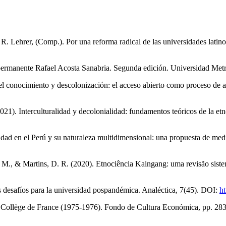
a. R. Lehrer, (Comp.). Por una reforma radical de las universidades 
ermanente Rafael Acosta Sanabria. Segunda edición. Universidad Metro
 conocimiento y descolonización: el acceso abierto como proceso de ac
21). Interculturalidad y decolonialidad: fundamentos teóricos de la e
dad en el Perú y su naturaleza multidimensional: una propuesta de med
R. M., & Martins, D. R. (2020). Etnociência Kaingang: uma revisão sist
s desafíos para la universidad pospandémica. Analéctica, 7(45). DOI:
h
l Collège de France (1975-1976). Fondo de Cultura Económica, pp. 28