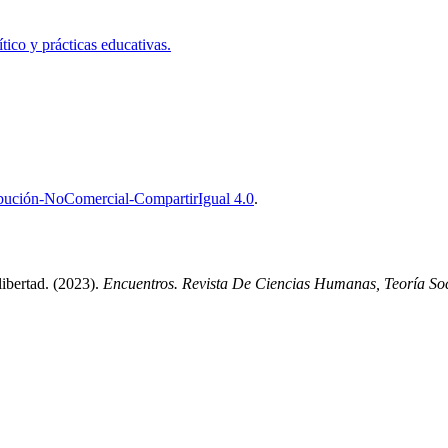
ico y prácticas educativas.
bución-NoComercial-CompartirIgual 4.0
.
libertad. (2023).
Encuentros. Revista De Ciencias Humanas, Teoría Soc