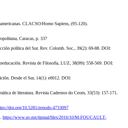
latinoamericanas. CLACSO/Homo Sapiens, (95-120).
politana, Caracas, p. 337
ción política del Sur. Rev. Colomb. Soc., 39(2): 69-88. DOI:
tnoeducación. Revista de Filosofía, LUZ, 38(99): 558-569. DOI:
ición. Desde el Sur, 14(1): e0012. DOI:
emática de literatura. Revista Cadernos do Ceom, 33(53): 157-171.
ttps://doi.org/10.5281/zenodo.4733097
3.
https://www.uv.mx/tipmal/files/2016/10/M-FOUCAULT-