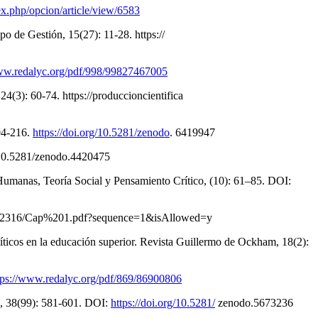
dex.php/opcion/article/view/6583
o de Gestión, 15(27): 11-28. https://
www.redalyc.org/pdf/998/99827467005
4(3): 60-74. https://produccioncientifica
204-216.
https://doi.org/10.5281/zenodo
. 6419947
OI:10.5281/zenodo.4420475
 Humanas, Teoría Social y Pensamiento Crítico, (10): 61–85. DOI:
/cecar/2316/Cap%201.pdf?sequence=1&isAllowed=y
íticos en la educación superior. Revista Guillermo de Ockham, 18(2):
tps://www.redalyc.org/pdf/869/86900806
UZ, 38(99): 581-601. DOI:
https://doi.org/10.5281/
zenodo.5673236