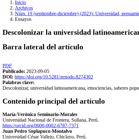
Inicio
Archivos
Núm. 19 (septiembre-diciembre) (2023): Universidad, pensamient
Ensayos
Descolonizar la universidad latinoamerican
Barra lateral del artículo
PDF
Publicado:
2023-09-05
DOI:
https://doi.org/10.5281/zenodo.8274302
Palabras clave:
Descolonizar, universidad latinoamericana, etnociencias, saberes popu
Contenido principal del artículo
María-Verónica Seminario-Morales
Universidad Nacional de Frontera, Sullana, Perú.
https://orcid.org/0000-0002-6787-7371
Juan Pedro Soplapuco-Montalvo
Universidad César Vallejo, Chiclayo, Perú.