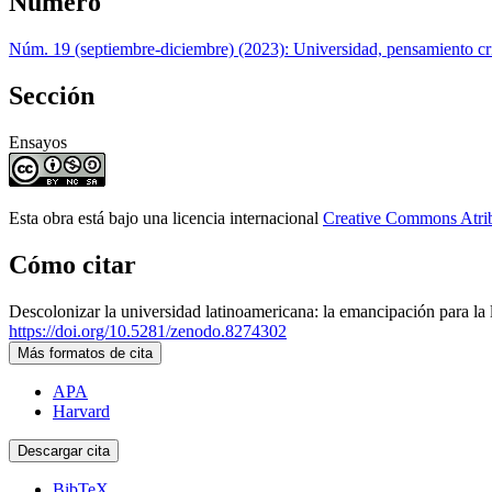
Número
Núm. 19 (septiembre-diciembre) (2023): Universidad, pensamiento crít
Sección
Ensayos
Esta obra está bajo una licencia internacional
Creative Commons Atri
Cómo citar
Descolonizar la universidad latinoamericana: la emancipación para la 
https://doi.org/10.5281/zenodo.8274302
Más formatos de cita
APA
Harvard
Descargar cita
BibTeX