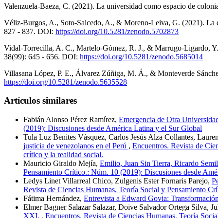
Valenzuela-Baeza, C. (2021). La universidad como espacio de colonia
Véliz-Burgos, A., Soto-Salcedo, A., & Moreno-Leiva, G. (2021). La de
827 - 837. DOI:
https://doi.org/10.5281/zenodo.5702873
Vidal-Torrecilla, A. C., Martelo-Gómez, R. J., & Marrugo-Ligardo, Y. 
38(99): 645 - 656. DOI:
https://doi.org/10.5281/zenodo.5685014
Villasana López, P. E., Álvarez Zúñiga, M. Á., & Monteverde Sánchez,
https://doi.org/10.5281/zenodo.5635528
Artículos similares
Fabián Alonso Pérez Ramírez,
Emergencia de Otra Universidad:
(2019): Discusiones desde América Latina y el Sur Global
Tula Luz Benites Vásquez, Carlos Jesús Alza Collantes, Lau
justicia de venezolanos en el Perú
,
Encuentros. Revista de Cien
crítico y la realidad social.
Mauricio Giraldo Mejía,
Emilio, Juan Sin Tierra, Ricardo Sem
Pensamiento Crítico.: Núm. 10 (2019): Discusiones desde Amér
Ledys Linet Villarreal Chico, Zulgenis Ester Fornaris Parejo,
Pe
Revista de Ciencias Humanas, Teoría Social y Pensamiento Crític
Fátima Hernández,
Entrevista a Edward Govia: Transformación
Elmer Bagner Salazar Salazar, Doive Salvador Ortega Silva, 
XXI.
,
Encuentros. Revista de Ciencias Humanas, Teoría Social