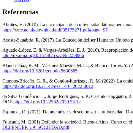
Referencias
Aboites, H. (2010). La encrucijada de la universidad latinoamerican
https://core.ac.uk/download/pdf/35175271.pdf#page=97
Acosta-Sanabria, R. (2017). La Educación del ser Humano: Un reto p
Aguado-López, E. & Vargas-Arbeláez, E. J. (2016). Reapropiación del
http://dx.doi.org/10.15446/rcs.v39n2.58966
Blanco-Díaz, R. M., Vásquez-Maestre, M. C., & Blanco-Torres, Y. (20
https://doi.org/10.5281/zenodo.5630665
Campos-Briceño, G. R., & Condor-Iturrizaga, R. M. (2022). La etnici
https://dx.doi.org/10.21142/des-1401-2022-0012
da Silva-Gaudêncio, J., Jorge-Rodrigues, S. P., Casthilo-Foggiatto, 
DOI:
https://doi.org/10.22562/2020.53.12
Espinoza, O. (2021). Democratizar y descolonizar la universidad. Do
Foucault, M. (2001) Defender la sociedad. Buenos Aires. Curso en e
DEFENDER-LA-SOCIEDAD.pdf