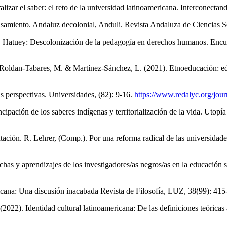
alizar el saber: el reto de la universidad latinoamericana. Interconecta
nsamiento. Andaluz decolonial, Anduli. Revista Andaluza de Ciencias 
 y Hatuey: Descolonización de la pedagogía en derechos humanos. Encu
Roldan-Tabares, M. & Martínez-Sánchez, L. (2021). Etnoeducación: ed
 perspectivas. Universidades, (82): 9-16.
https://www.redalyc.org/jou
ipación de los saberes indígenas y territorialización de la vida. Utopí
sentación. R. Lehrer, (Comp.). Por una reforma radical de las universi
has y aprendizajes de los investigadores/as negros/as en la educación 
ericana: Una discusión inacabada Revista de Filosofía, LUZ, 38(99): 4
022). Identidad cultural latinoamericana: De las definiciones teóricas 