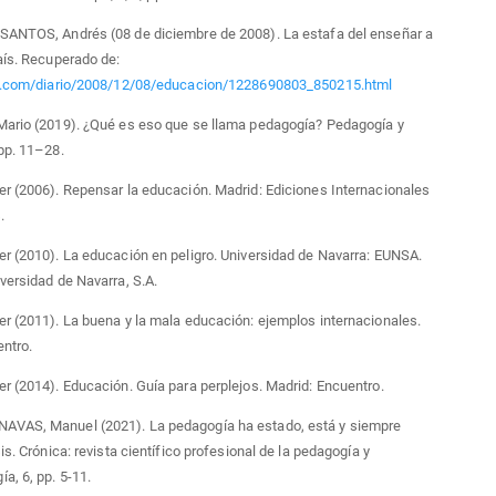
SANTOS, Andrés (08 de diciembre de 2008). La estafa del enseñar a
aís. Recuperado de:
is.com/diario/2008/12/08/educacion/1228690803_850215.html
Mario (2019). ¿Qué es eso que se llama pedagogía? Pedagogía y
pp. 11–28.
r (2006). Repensar la educación. Madrid: Ediciones Internacionales
.
r (2010). La educación en peligro. Universidad de Navarra: EUNSA.
versidad de Navarra, S.A.
r (2011). La buena y la mala educación: ejemplos internacionales.
ntro.
r (2014). Educación. Guía para perplejos. Madrid: Encuentro.
VAS, Manuel (2021). La pedagogía ha estado, está y siempre
is. Crónica: revista científico profesional de la pedagogía y
a, 6, pp. 5-11.