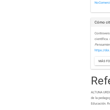
NoComercia
Cómo cit
Controversi
científica.
Pensamient
https://do
MÁS FO
Ref
ALTUNA URDIN,
de la pedagog
Educación. Re