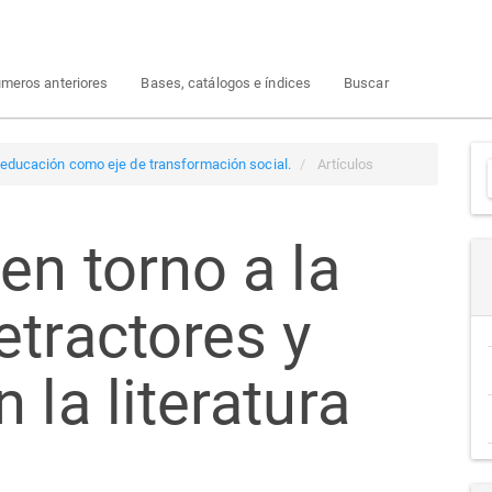
meros anteriores
Bases, catálogos e índices
Buscar
a educación como eje de transformación social.
Artículos
en torno a la
a
etractores y
 la literatura