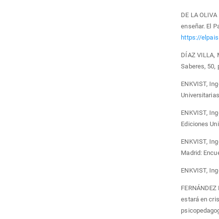
DE LA OLIVA 
enseñar. El P
https://elpa
DÍAZ VILLA, 
Saberes, 50, 
ENKVIST, Inge
Universitarias
ENKVIST, Inge
Ediciones Uni
ENKVIST, Inge
Madrid: Encue
ENKVIST, Inge
FERNÁNDEZ NA
estará en cris
psicopedagogí