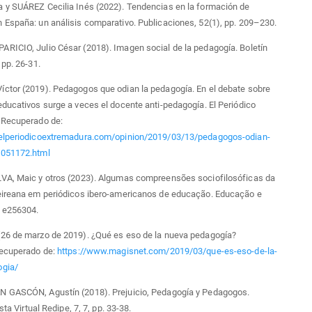
 y SUÁREZ Cecilia Inés (2022). Tendencias en la formación de
España: un análisis comparativo. Publicaciones, 52(1), pp. 209–230.
RICIO, Julio César (2018). Imagen social de la pedagogía. Boletín
 pp. 26-31.
ctor (2019). Pedagogos que odian la pedagogía. En el debate sobre
ducativos surge a veces el docente anti-pedagogía. El Periódico
 Recuperado de:
elperiodicoextremadura.com/opinion/2019/03/13/pedagogos-odian-
4051172.html
VA, Maic y otros (2023). Algumas compreensões sociofilosóficas da
eireana em periódicos ibero-americanos de educação. Educação e
, e256304.
26 de marzo de 2019). ¿Qué es eso de la nueva pedagogía?
Recuperado de:
https://www.magisnet.com/2019/03/que-es-eso-de-la-
ogia/
 GASCÓN, Agustín (2018). Prejuicio, Pedagogía y Pedagogos.
ista Virtual Redipe, 7, 7, pp. 33-38.