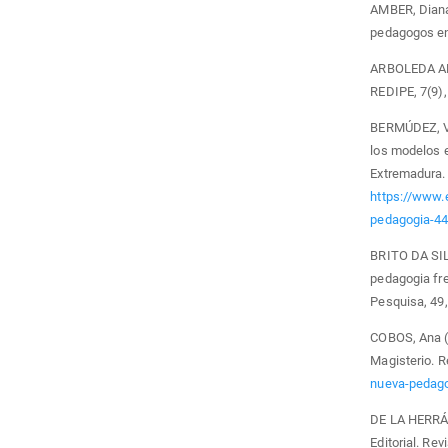
AMBER, Diana
pedagogos en 
ARBOLEDA APA
REDIPE, 7(9),
BERMÚDEZ, Ví
los modelos e
Extremadura.
https://www.
pedagogia-4
BRITO DA SIL
pedagogia fr
Pesquisa, 49
COBOS, Ana (
Magisterio. 
nueva-pedag
DE LA HERRÁN
Editorial. Rev