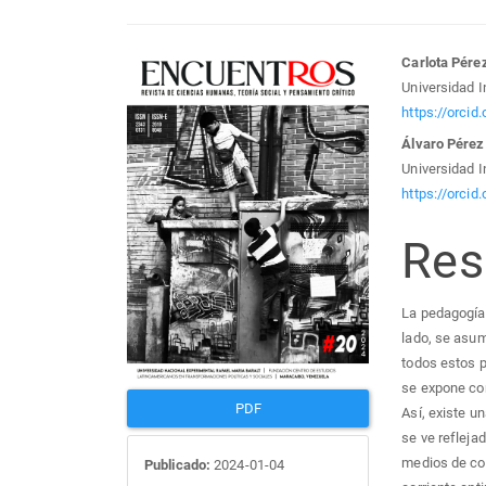
Barra
Con
Carlota Pére
Universidad I
lateral
prin
https://orci
Álvaro Pérez
del
del
Universidad I
https://orci
artículo
artí
Re
La pedagogía 
lado, se asu
todos estos p
se expone co
PDF
Así, existe u
se ve refleja
medios de com
Publicado:
2024-01-04