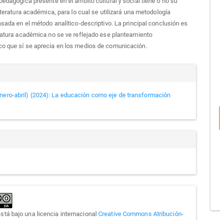
ipedagógica presente en el ámbito cultural y social tiene o no su
literatura académica, para lo cual se utilizará una metodología
basada en el método analítico-descriptivo. La principal conclusión es
eratura académica no se ve reflejado ese planteamiento
co que sí se aprecia en los medios de comunicación.
alles
nero-abril) (2024): La educación como eje de transformación
culo
está bajo una licencia internacional
Creative Commons Atribución-