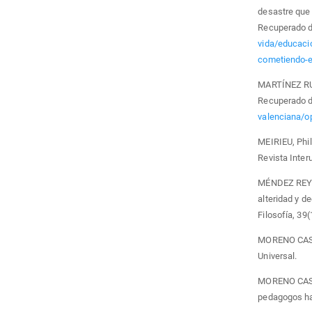
desastre que 
Recuperado 
vida/educacio
cometiendo-e
MARTÍNEZ RUBI
Recuperado 
valenciana/o
MEIRIEU, Phil
Revista Interu
MÉNDEZ REYES
alteridad y d
Filosofía, 39(
MORENO CASTI
Universal.
MORENO CASTI
pedagogos ha