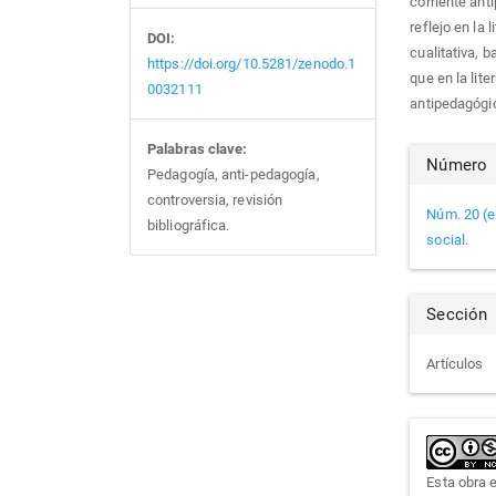
corriente ant
reflejo en la 
DOI:
cualitativa, 
https://doi.org/10.5281/zenodo.1
que en la lit
0032111
antipedagógi
Palabras clave:
Det
Número
Pedagogía, anti-pedagogía,
controversia, revisión
del
Núm. 20 (e
bibliográfica.
social.
artí
Sección
Artículos
Esta obra 