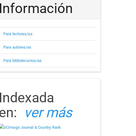
Información
Para lectores/as
Para autores/as
Para bibliotecarios/as
indizada
Indexada
en:
ver más