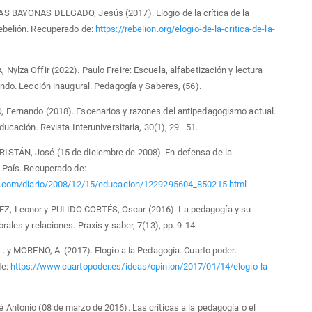
S BAYONAS DELGADO, Jesús (2017). Elogio de la crítica de la
ebelión. Recuperado de:
https://rebelion.org/elogio-de-la-critica-de-la-
Nylza Offir (2022). Paulo Freire: Escuela, alfabetización y lectura
undo. Lección inaugural. Pedagogía y Saberes, (56).
 Fernando (2018). Escenarios y razones del antipedagogismo actual.
Educación. Revista Interuniversitaria, 30(1), 29–51.
STÁN, José (15 de diciembre de 2008). En defensa de la
 País. Recuperado de:
is.com/diario/2008/12/15/educacion/1229295604_850215.html
 Leonor y PULIDO CORTÉS, Oscar (2016). La pedagogía y su
ales y relaciones. Praxis y saber, 7(13), pp. 9-14.
L. y MORENO, A. (2017). Elogio a la Pedagogía. Cuarto poder.
de:
https://www.cuartopoder.es/ideas/opinion/2017/01/14/elogio-la-
Antonio (08 de marzo de 2016). Las críticas a la pedagogía o el