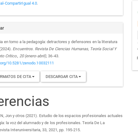
l-CompartirIgual 4.0
.
ar
a en torno a la pedagogía: detractores y defensores en la literatura
 (2024).
Encuentros. Revista De Ciencias Humanas, Teoría Social Y
o Crítico.
,
20 (enero-abril)
, 36-43.
i.org/10.5281/zenodo.10032111
RMATOS DE CITA
DESCARGAR CITA
erencias
 Jon y otros (2021). Estudio de los espacios profesionales actuales
ía: la voz del alumnado y de los profesionales. Teoría De La
vista Interuniversitaria, 33, 2021, pp. 195-215.