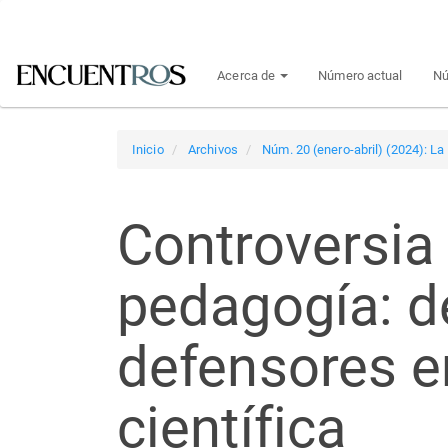
Navegación
principal
Contenido
Acerca de
Número actual
Nú
principal
Barra
lateral
Inicio
Archivos
Núm. 20 (enero-abril) (2024): L
Controversia 
pedagogía: d
defensores en
científica