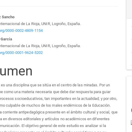
tenido
z Sancho
nternacional de La Rioja, UNIR, Logroño, España.
cipal
d.org/0000-0002-4809-1154
 García
nternacional de La Rioja, UNIR, Logroño, España.
d.org/0000-0001-9624-5202
culo
sumen
es una disciplina que se sitúa en el centro de las miradas. Por un
me como una materia necesaria que debe dar respuesta para guiar
rocesos socioeducativos, tan importantes en la actualidad; y por otro,
mo culpable de muchos de los males endémicos de la Educación.
na corriente antipedagógica presente en el ámbito cultural y social, que
da en diversos editoriales y artículos no académicos en diferentes
unicación. El objetivo general de este estudio es analizar si la