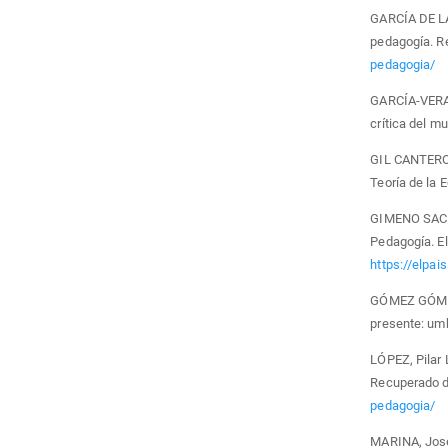
GARCÍA DE LA
pedagogía. R
pedagogia/
GARCÍA-VERA, 
crítica del m
GIL CANTERO,
Teoría de la 
GIMENO SACRI
Pedagogía. El
https://elpa
GÓMEZ GÓMEZ,
presente: umbr
LÓPEZ, Pilar 
Recuperado 
pedagogia/
MARINA, José 