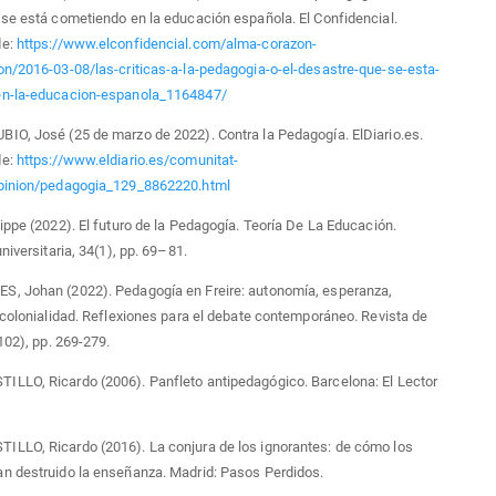
se está cometiendo en la educación española. El Confidencial.
de:
https://www.elconfidencial.com/alma-corazon-
n/2016-03-08/las-criticas-a-la-pedagogia-o-el-desastre-que-se-esta-
n-la-educacion-espanola_1164847/
O, José (25 de marzo de 2022). Contra la Pedagogía. ElDiario.es.
de:
https://www.eldiario.es/comunitat-
pinion/pedagogia_129_8862220.html
ippe (2022). El futuro de la Pedagogía. Teoría De La Educación.
niversitaria, 34(1), pp. 69–81.
, Johan (2022). Pedagogía en Freire: autonomía, esperanza,
ecolonialidad. Reflexiones para el debate contemporáneo. Revista de
102), pp. 269-279.
LLO, Ricardo (2006). Panfleto antipedagógico. Barcelona: El Lector
LLO, Ricardo (2016). La conjura de los ignorantes: de cómo los
n destruido la enseñanza. Madrid: Pasos Perdidos.