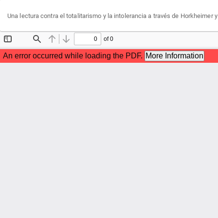
Volver
Una lectura contra el totalitarismo y la intolerancia a través de Horkheimer y
a
los
detalles
del
artículo