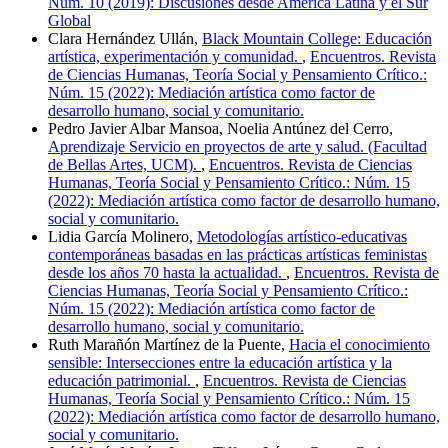
Núm. 10 (2019): Discusiones desde América Latina y el Sur
Global
Clara Hernández Ullán,
Black Mountain College: Educación
artística, experimentación y comunidad.
,
Encuentros. Revista
de Ciencias Humanas, Teoría Social y Pensamiento Crítico.:
Núm. 15 (2022): Mediación artística como factor de
desarrollo humano, social y comunitario.
Pedro Javier Albar Mansoa, Noelia Antúnez del Cerro,
Aprendizaje Servicio en proyectos de arte y salud. (Facultad
de Bellas Artes, UCM).
,
Encuentros. Revista de Ciencias
Humanas, Teoría Social y Pensamiento Crítico.: Núm. 15
(2022): Mediación artística como factor de desarrollo humano,
social y comunitario.
Lidia García Molinero,
Metodologías artístico-educativas
contemporáneas basadas en las prácticas artísticas feministas
desde los años 70 hasta la actualidad.
,
Encuentros. Revista de
Ciencias Humanas, Teoría Social y Pensamiento Crítico.:
Núm. 15 (2022): Mediación artística como factor de
desarrollo humano, social y comunitario.
Ruth Marañón Martínez de la Puente,
Hacia el conocimiento
sensible: Intersecciones entre la educación artística y la
educación patrimonial.
,
Encuentros. Revista de Ciencias
Humanas, Teoría Social y Pensamiento Crítico.: Núm. 15
(2022): Mediación artística como factor de desarrollo humano,
social y comunitario.