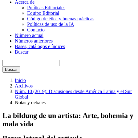
Acerca de
Políticas Editoriales
Equipo Editorial
Código de ética y buenas prácticas
Políticas de uso de la IA
Contacto
Número actual
Números anteriores
Bases, catálogos e índices
Buscar
Buscar
Inicio
Archivos
Núm. 10 (2019): Discusiones desde América Latina y el Sur
Global
Notas y debates
La bildung de un artista: Arte, bohemia y
mala vida