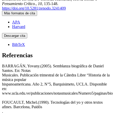
Pensamiento Crítico.
,
10
, 135-148.
https://doi.org/10.5281/zenodo.3241409
Más formatos de cita
APA
Harvard
Descargar cita
BibTeX
Referencias
BARRAGÁN, Yovany.(2005). Semblanza biográfica de Daniel
Santos. En: Notas
Musicales. Publicación trimestral de la Cátedra Libre “Historia de la
música popular
hispanoamericana. Año 2, N°5, Barquisimeto, UCLA. Disponible
en:
www.ucla.edu.ve/publicaciones/notasmusicales/Numero5/paginas/biog
FOUCAULT, Michel.(1990). Tecnologías del yo y otros textos
afines. Barcelona, Paidós
.