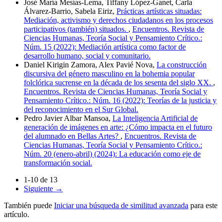
José María Mesías-Lema, Tiffany López-Ganet, Carla
Álvarez-Barrio, Sabela Eiriz,
Prácticas artísticas situadas:
Mediación, activismo y derechos ciudadanos en los procesos
participativos (también) situados.
,
Encuentros. Revista de
Ciencias Humanas, Teoría Social y Pensamiento Crítico.:
Núm. 15 (2022): Mediación artística como factor de
desarrollo humano, social y comunitario.
Daniel Kirigin Zamora, Alex Pavié Nova,
La construcción
discursiva del género masculino en la bohemia popular
folclórica sucrense en la década de los sesenta del siglo XX.
,
Encuentros. Revista de Ciencias Humanas, Teoría Social y
Pensamiento Crítico.: Núm. 16 (2022): Teorías de la justicia y
del reconocimiento en el Sur Global.
Pedro Javier Albar Mansoa,
La Inteligencia Artificial de
generación de imágenes en arte: ¿Cómo impacta en el futuro
del alumnado en Bellas Artes?
,
Encuentros. Revista de
Ciencias Humanas, Teoría Social y Pensamiento Crítico.:
Núm. 20 (enero-abril) (2024): La educación como eje de
transformación social.
1-10 de 13
Siguiente
→
También puede
Iniciar una búsqueda de similitud avanzada
para este
artículo.