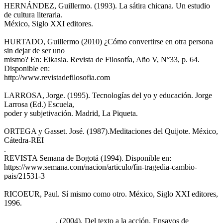
HERNÁNDEZ, Guillermo. (1993). La sátira chicana. Un estudio
de cultura literaria.
México, Siglo XXI editores.
HURTADO, Guillermo (2010) ¿Cómo convertirse en otra persona
sin dejar de ser uno
mismo? En: Eikasia. Revista de Filosofía, Año V, N°33, p. 64.
Disponible en:
http://www.revistadefilosofia.com
LARROSA, Jorge. (1995). Tecnologías del yo y educación. Jorge
Larrosa (Ed.) Escuela,
poder y subjetivación. Madrid, La Piqueta.
ORTEGA y Gasset. José. (1987).Meditaciones del Quijote. México,
Cátedra-REI
.
REVISTA Semana de Bogotá (1994). Disponible en:
https://www.semana.com/nacion/articulo/fin-tragedia-cambio-
pais/21531-3
RICOEUR, Paul. Sí mismo como otro. México, Siglo XXI editores,
1996.
_____________. (2004). Del texto a la acción. Ensayos de