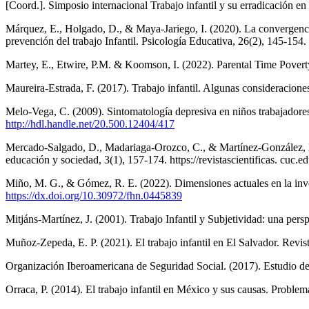
[Coord.]. Simposio internacional Trabajo infantil y su erradicación e
Márquez, E., Holgado, D., & Maya-Jariego, I. (2020). La convergenci
prevención del trabajo Infantil. Psicología Educativa, 26(2), 145-154
Martey, E., Etwire, P.M. & Koomson, I. (2022). Parental Time Pove
Maureira-Estrada, F. (2017). Trabajo infantil. Algunas consideracione
Melo-Vega, C. (2009). Sintomatología depresiva en niños trabajadores 
http://hdl.handle.net/20.500.12404/417
Mercado-Salgado, D., Madariaga-Orozco, C., & Martínez-González, M. 
educación y sociedad, 3(1), 157-174. https://revistascientificas. cuc.
Miño, M. G., & Gómez, R. E. (2022). Dimensiones actuales en la invest
https://dx.doi.org/10.30972/fhn.0445839
Mitjáns-Martínez, J. (2001). Trabajo Infantil y Subjetividad: una per
Muñoz-Zepeda, E. P. (2021). El trabajo infantil en El Salvador. Revis
Organización Iberoamericana de Seguridad Social. (2017). Estudio de l
Orraca, P. (2014). El trabajo infantil en México y sus causas. Probl