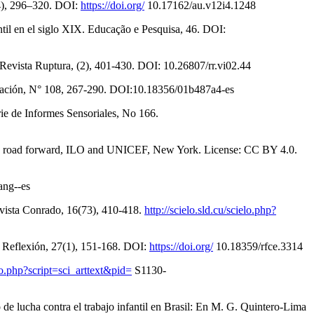
(4), 296–320. DOI:
https://doi.org/
10.17162/au.v12i4.1248
ntil en el siglo XIX. Educação e Pesquisa, 46. DOI:
Revista Ruptura, (2), 401-430. DOI: 10.26807/rr.vi02.44
oblación, N° 108, 267-290. DOI:10.18356/01b487a4-es
rie de Informes Sensoriales, No 166.
the road forward, ILO and UNICEF, New York. License: CC BY 4.0.
lang--es
Revista Conrado, 16(73), 410-418.
http://scielo.sld.cu/scielo.php?
 y Reflexión, 27(1), 151-168. DOI:
https://doi.org/
10.18359/rfce.3314
ielo.php?script=sci_arttext&pid=
S1130-
e lucha contra el trabajo infantil en Brasil: En M. G. Quintero-Lima