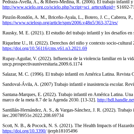
Pedraza-Avella, A., & Ribero-Medina, R. (2006). El trabajo infantil 
http://www.scielo.org.co/scielo.php?script=sci_arttext&pid=
S1692-7
Pinzón-Rondón, A. M., Briceño-Ayala, L., Botero, J. C., Cabrera, P.,
https://www.scielosp.org/article/spm/2006.v48n5/363-372/es/
Rausky, M. E. (2021). El estudio del trabajo infantil y los desafíos
Riquelme U., H. (2022). Derechos del niño y contexto socio-cultural
https://doi.org/10.56116/cms.v61.n3.2021.69
Rupay-Aguilar, V. (2022). Influencia de la violencia familiar en la vid
uncp.prospectivauniversitaria.2009.6.1174
Salazar, M. C. (1996). El trabajo infantil en América Latina. Revist
Sandoval-Ávila, A. (2007) Trabajo infantil e inasistencia escolar. Re
Santana-Marques, E. (2022). Trabajo infantil en América Latina. Una p
marco de la meta 8.7 de la Agenda 2030. [13-32].
http://hdl.handle.n
Santillán-Hernández, A. S., & Vargas-Sánchez, J. R. (2022). Trabajo 
iiec.20078951e.2022.208.69734
Scott, N. B., & Pocock, N. S. (2021). The Health Impacts of Hazard
https://doi.org/10.3390/
ijerph18105496