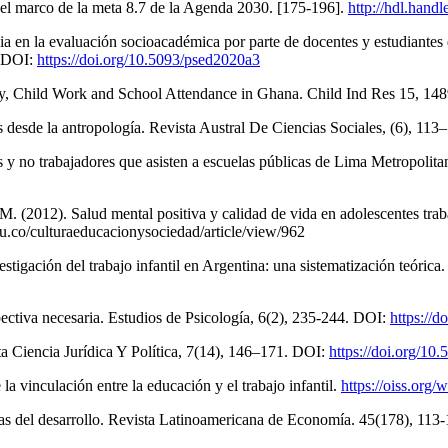
n el marco de la meta 8.7 de la Agenda 2030. [175-196].
http://hdl.hand
a en la evaluación socioacadémica por parte de docentes y estudiantes
. DOI:
https://doi.org/10.5093/psed2020a3
rty, Child Work and School Attendance in Ghana. Child Ind Res 15, 1
s desde la antropología. Revista Austral De Ciencias Sociales, (6), 11
y no trabajadores que asisten a escuelas públicas de Lima Metropolitan
(2012). Salud mental positiva y calidad de vida en adolescentes traba
edu.co/culturaeducacionysociedad/article/view/962
igación del trabajo infantil en Argentina: una sistematización teórica.
spectiva necesaria. Estudios de Psicología, 6(2), 235-244. DOI:
https://
ta Ciencia Jurídica Y Política, 7(14), 146–171. DOI:
https://doi.org/10
a vinculación entre la educación y el trabajo infantil.
https://oiss.org
emas del desarrollo. Revista Latinoamericana de Economía. 45(178), 11