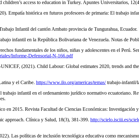
d children’s access to education in Turkey. Apuntes Universitarios, 12
. Empatía histórica en futuros profesores de primaria: El trabajo infa
Trabajo Infantil del cantón Ambato provincia de Tungurahua, Ecuador. 
trabajo infantil en la República Bolivariana de Venezuela. Notas de P
rechos fundamentales de los niños, niñas y adolescentes en el Perú. Se
iales/Informe-Defensorial-N-166.pdf
d-UNICEF, (2021). Child Labour: Global estimates 2020, trends and 
Latina y el Caribe.
https://www.ilo.org/americas/temas/
trabajo-infantil/
 trabajo infantil en el ordenamiento jurídico normativo ecuatoriano. 
es.
México en 2015. Revista Facultad de Ciencias Económicas: Investigación
emic approach. Clínica y Salud, 18(3), 381-399.
http://scielo.isciii.es/sc
2). Las políticas de inclusión tecnológica educativa como mecanismo d