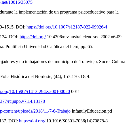
le.net/10016/35075
 durante la implementación de un programa psicoeducativo para la
489–1515. DOI:
https://doi.org/10.1007/s12187-022-09926-4
3–124. DOI:
https://doi.org/
10.4206/rev.austral.cienc.soc.2002.n6-09
a. Pontificia Universidad Católica del Perú, pp. 65.
jadores y no trabajadores del municipio de Toluviejo, Sucre. Cultura
 Folia Histórica del Nordeste, (44), 157-170. DOI:
doi.org/10.1590/S1413-294X200100020
0011
.5377/rcijupo.v7i14.13178
/wp-content/uploads/2018/11/7-6-Trabajo
InfantilyEducacion.pd
3-137. DOI:
https://doi.org/
10.1016/S0301-7036(14)70878-8