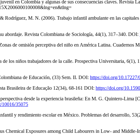
y juvenil en Colombia y algunas de sus consecuencias claves. Revista L
15X2006000100008&lng=en&tlng=
 & Rodríguez, M. N. (2006). Trabajo infantil ambulante en las capitale
 en su abordaje. Revista Colombiana de Sociología, 44(1), 317–340. DOI:
 Zonas de omisión perceptiva del niño en América Latina. Cuadernos M
a de los niños trabajadores de la calle. Prospectiva Universitaria, 6(1)
a Colombiana de Educación, (33) Sem. II. DOI:
https://doi.org/10.1722
vista Brasileira de Educação 12(34), 68-161 DOI:
https://doi.org/10.1
erspectiva desde la experiencia brasileña: En M. G. Quintero-Lima [Coo
et/10016/35075
infantil y rendimiento escolar en México. Problemas del desarrollo, 5
ous Chemical Exposures among Child Labourers in Low- and Middle-Inc