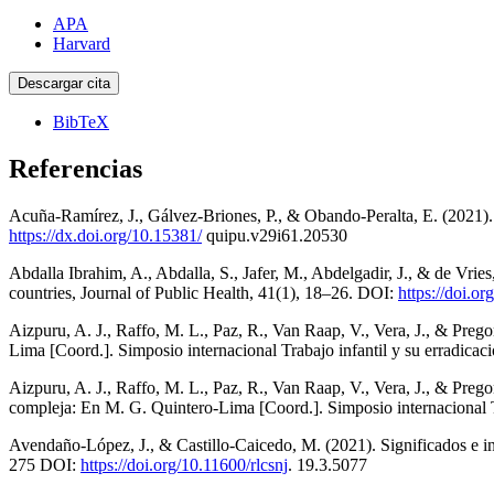
APA
Harvard
Descargar cita
BibTeX
Referencias
Acuña-Ramírez, J., Gálvez-Briones, P., & Obando-Peralta, E. (2021).
https://dx.doi.org/10.15381/
quipu.v29i61.20530
Abdalla Ibrahim, A., Abdalla, S., Jafer, M., Abdelgadir, J., & de Vries
countries, Journal of Public Health, 41(1), 18–26. DOI:
https://doi.o
Aizpuru, A. J., Raffo, M. L., Paz, R., Van Raap, V., Vera, J., & Preg
Lima [Coord.]. Simposio internacional Trabajo infantil y su erradica
Aizpuru, A. J., Raffo, M. L., Paz, R., Van Raap, V., Vera, J., & Preg
compleja: En M. G. Quintero-Lima [Coord.]. Simposio internacional Tr
Avendaño-López, J., & Castillo-Caicedo, M. (2021). Significados e int
275 DOI:
https://doi.org/10.11600/rlcsnj
. 19.3.5077