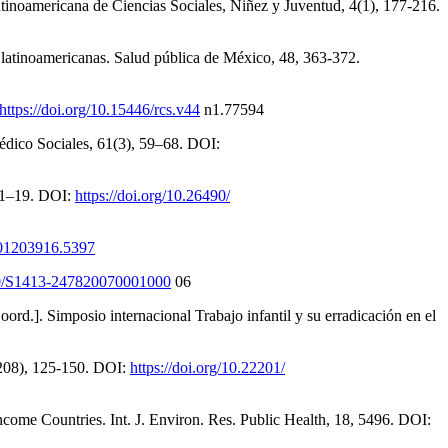
atinoamericana de Ciencias Sociales, Niñez y Juventud, 4(1), 177-216.
s latinoamericanas. Salud pública de México, 48, 363-372.
https://doi.org/10.15446/rcs.v44
n1.77594
édico Sociales, 61(3), 59–68. DOI:
, 11–19. DOI:
https://doi.org/10.26490/
7/01203916.5397
590/S1413-247820070001000
06
rd.]. Simposio internacional Trabajo infantil y su erradicación en el
3(208), 125-150. DOI:
https://doi.org/10.22201/
ome Countries. Int. J. Environ. Res. Public Health, 18, 5496. DOI: