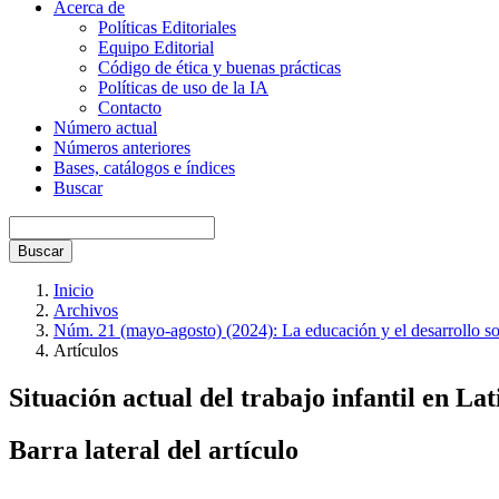
Acerca de
Políticas Editoriales
Equipo Editorial
Código de ética y buenas prácticas
Políticas de uso de la IA
Contacto
Número actual
Números anteriores
Bases, catálogos e índices
Buscar
Buscar
Inicio
Archivos
Núm. 21 (mayo-agosto) (2024): La educación y el desarrollo soci
Artículos
Situación actual del trabajo infantil en L
Barra lateral del artículo