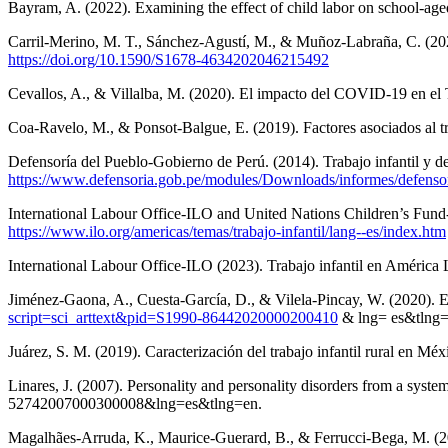
Bayram, A. (2022). Examining the effect of child labor on school-age
Carril-Merino, M. T., Sánchez-Agustí, M., & Muñoz-Labraña, C. (2020)
https://doi.org/10.1590/S1678-4634202046215492
Cevallos, A., & Villalba, M. (2020). El impacto del COVID-19 en el 
Coa-Ravelo, M., & Ponsot-Balgue, E. (2019). Factores asociados al 
Defensoría del Pueblo-Gobierno de Perú. (2014). Trabajo infantil y de
https://www.defensoria.gob.pe/modules/Downloads/informes/defensor
International Labour Office-ILO and United Nations Children’s Fun
https://www.ilo.org/americas/temas/trabajo-infantil/lang--es/index.htm
International Labour Office-ILO (2023). Trabajo infantil en América 
Jiménez-Gaona, A., Cuesta-García, D., & Vilela-Pincay, W. (2020). El
script=sci_arttext&pid=S1990-86442020000200410
& lng= es&tlng=
Juárez, S. M. (2019). Caracterización del trabajo infantil rural en 
Linares, J. (2007). Personality and personality disorders from a syst
52742007000300008&lng=es&tlng=en.
Magalhães-Arruda, K., Maurice-Guerard, B., & Ferrucci-Bega, M. (202