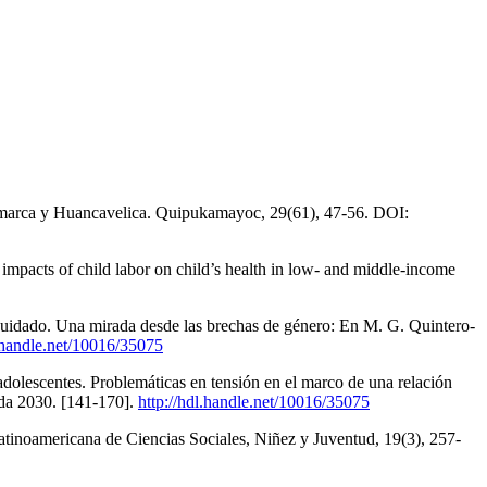
ajamarca y Huancavelica. Quipukamayoc, 29(61), 47-56. DOI:
e impacts of child labor on child’s health in low- and middle-income
e cuidado. Una mirada desde las brechas de género: En M. G. Quintero-
l.handle.net/10016/35075
 adolescentes. Problemáticas en tensión en el marco de una relación
nda 2030. [141-170].
http://hdl.handle.net/10016/35075
Latinoamericana de Ciencias Sociales, Niñez y Juventud, 19(3), 257-