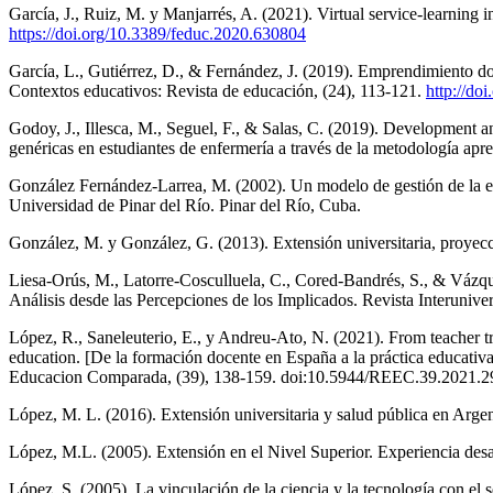
García, J., Ruiz, M. y Manjarrés, A. (2021). Virtual service-learning
https://doi.org/10.3389/feduc.2020.630804
García, L., Gutiérrez, D., & Fernández, J. (2019). Emprendimiento doc
Contextos educativos: Revista de educación, (24), 113-121.
http://do
Godoy, J., Illesca, M., Seguel, F., & Salas, C. (2019). Development a
genéricas en estudiantes de enfermería a través de la metodología a
González Fernández-Larrea, M. (2002). Un modelo de gestión de la ext
Universidad de Pinar del Río. Pinar del Río, Cuba.
González, M. y González, G. (2013). Extensión universitaria, proyecci
Liesa-Orús, M., Latorre-Cosculluela, C., Cored-Bandrés, S., & Vázque
Análisis desde las Percepciones de los Implicados. Revista Interuniv
López, R., Saneleuterio, E., y Andreu-Ato, N. (2021). From teacher tra
education. [De la formación docente en España a la práctica educativa
Educacion Comparada, (39), 138-159. doi:10.5944/REEC.39.2021.
López, M. L. (2016). Extensión universitaria y salud pública en Argen
López, M.L. (2005). Extensión en el Nivel Superior. Experiencia d
López, S. (2005). La vinculación de la ciencia y la tecnología con e