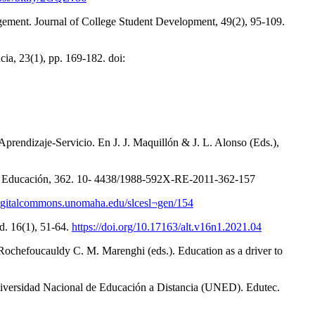
agement. Journal of College Student Development, 49(2), 95-109.
cia, 23(1), pp. 169-182. doi:
 Aprendizaje-Servicio. En J. J. Maquillón & J. L. Alonso (Eds.),
sta de Educación, 362. 10- 4438/1988-592X-RE-2011-362-157
digitalcommons.unomaha.edu/slcesl¬gen/154
d. 16(1), 51-64.
https://doi.org/10.17163/alt.v16n1.2021.04
a Rochefoucauldy C. M. Marenghi (eds.). Education as a driver to
a Universidad Nacional de Educación a Distancia (UNED). Edutec.