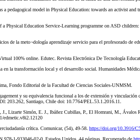
as a pedagogical model in Physical Education: towards an activist and 
 of a Physical Education Service-Learning programme on ASD children
cios de la meto¬dología aprendizaje servicio para el profesorado de ed
Virtual 100% online. Edutec. Revista Electrónica De Tecnología Educat
ria en la transformación local y el desarrollo social. Humanidades Méd
Lima, Fondo Editorial de la Facultad de Ciencias Sociales-UNMSM.
gagement y su equivalencia funcional a los de extensión y vinculación 
I: 203.262, Santiago, Chile doi: 10.7764/PEL.53.1.2016.11.
J., Lizarte Simón, E. J., Ibáñez Cubillas, P., El Homrani, M., Ávalos 
71/edmetic.v8i2.12120
berciudadanía crítica. Comunicar, (54), 49-58.
https://doi.org/10.3916/
N 978-1-933046-02-0. Estados Unidos. 44 páginas. Recuperado de
htt