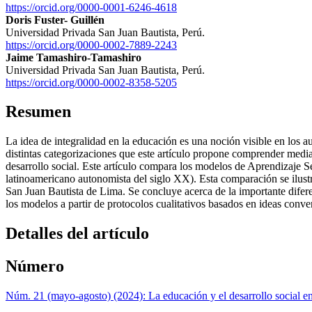
https://orcid.org/0000-0001-6246-4618
Doris Fuster- Guillén
Universidad Privada San Juan Bautista, Perú.
https://orcid.org/0000-0002-7889-2243
Jaime Tamashiro-Tamashiro
Universidad Privada San Juan Bautista, Perú.
https://orcid.org/0000-0002-8358-5205
Resumen
La idea de integralidad en la educación es una noción visible en los
distintas categorizaciones que este artículo propone comprender mediant
desarrollo social. Este artículo compara los modelos de Aprendizaje S
latinoamericano autonomista del siglo XX). Esta comparación se ilustr
San Juan Bautista de Lima. Se concluye acerca de la importante difere
los modelos a partir de protocolos cualitativos basados en ideas con
Detalles del artículo
Número
Núm. 21 (mayo-agosto) (2024): La educación y el desarrollo social en 