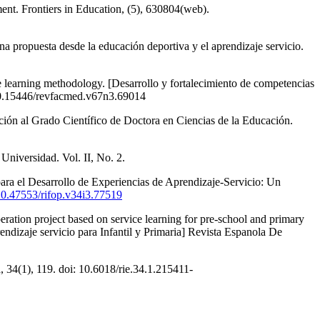
ment. Frontiers in Education, (5), 630804(web).
a propuesta desde la educación deportiva y el aprendizaje servicio.
ce learning methodology. [Desarrollo y fortalecimiento de competencias
i:10.15446/revfacmed.v67n3.69014
ción al Grado Científico de Doctora en Ciencias de la Educación.
Universidad. Vol. II, No. 2.
ara el Desarrollo de Experiencias de Aprendizaje-Servicio: Un
/10.47553/rifop.v34i3.77519
peration project based on service learning for pre-school and primary
endizaje servicio para Infantil y Primaria] Revista Espanola De
, 34(1), 119. doi: 10.6018/rie.34.1.215411-