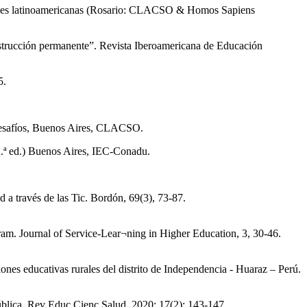
sidades latinoamericanas (Rosario: CLACSO & Homos Sapiens
ucción permanente”. Revista Iberoamericana de Educación
5.
 desafíos, Buenos Aires, CLACSO.
(2.ª ed.) Buenos Aires, IEC-Conadu.
 a través de las Tic. Bordón, 69(3), 73-87.
gram. Journal of Service-Lear¬ning in Higher Education, 3, 30-46.
ciones educativas rurales del distrito de Independencia - Huaraz – Perú.
pública. Rev Educ Cienc Salud. 2020; 17(2): 143-147