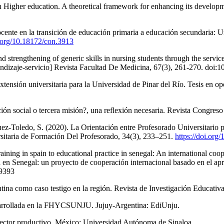
 in Higher education. A theoretical framework for enhancing its develop
ente en la transición de educación primaria a educación secundaria: Un
i.org/10.18172/con.3913
nd strengthening of generic skills in nursing students through the servi
prendizaje-servicio] Revista Facultad De Medicina, 67(3), 261-270. do
ensión universitaria para la Universidad de Pinar del Río. Tesis en op
ón social o tercera misión?, una reflexión necesaria. Revista Congreso 
z-Toledo, S. (2020). La Orientación entre Profesorado Universitario p
ersitaria de Formación Del Profesorado, 34(3), 233–251.
https://doi.org
ining in spain to educational practice in senegal: An international coo
 en Senegal: un proyecto de cooperación internacional basado en el apr
29393
tina como caso testigo en la región. Revista de Investigación Educativa
esarrollada en la FHYCSUNJU. Jujuy-Argentina: EdiUnju.
l sector productivo. México: Universidad Autónoma de Sinaloa.