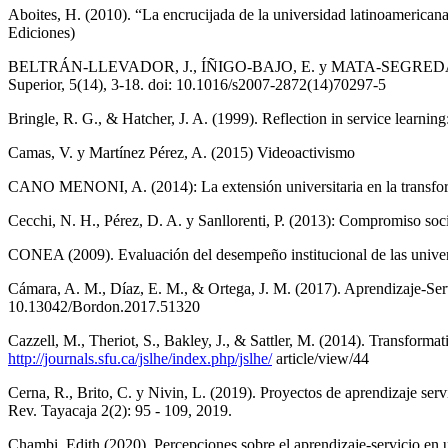
Aboites, H. (2010). “La encrucijada de la universidad latinoameric
Ediciones)
BELTRÁN-LLEVADOR, J., ÍÑIGO-BAJO, E. y MATA-SEGREDA, A. (2014)
Superior, 5(14), 3-18. doi: 10.1016/s2007-2872(14)70297-5
Bringle, R. G., & Hatcher, J. A. (1999). Reflection in service learn
Camas, V. y Martínez Pérez, A. (2015) Videoactivismo
CANO MENONI, A. (2014): La extensión universitaria en la transfor
Cecchi, N. H., Pérez, D. A. y Sanllorenti, P. (2013): Compromiso soci
CONEA (2009). Evaluación del desempeño institucional de las unive
Cámara, A. M., Díaz, E. M., & Ortega, J. M. (2017). Aprendizaje-Servi
10.13042/Bordon.2017.51320
Cazzell, M., Theriot, S., Bakley, J., & Sattler, M. (2014). Transform
http://journals.sfu.ca/jslhe/index.php/jslhe/
article/view/44
Cerna, R., Brito, C. y Nivin, L. (2019). Proyectos de aprendizaje servi
Rev. Tayacaja 2(2): 95 - 109, 2019.
Chambi, Edith (2020). Percepciones sobre el aprendizaje-servicio en 