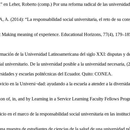
ana” en Leher, Roberto (comp.) Por una reforma radical de las univer
: “La responsabilidad social universitaria, el reto de su constr
ing: Making meaning of experience. Educational Horizons, 77(4), 179–18
mación de la Universidad Latinoamericana del siglo XXI: disputas y
al universitario. De la universidad posible a la universidad necesaria, 
rsidades y escuelas politécnicas del Ecuador. Quito: CONEA.
cio en la Universi¬dad: ayudando a la escuela a atender a la diversidad
ation of, in, and by Learning in a Service Learning Faculty Fellows Pro
cio en el marco de la responsabilidad social universitaria en las institu
una muestra de estudiantes de ciencias de la salud de una universidad 