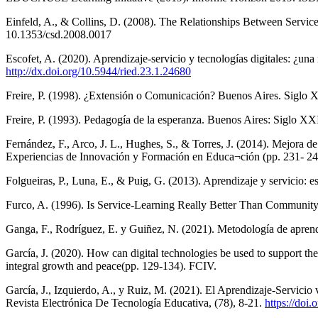
Einfeld, A., & Collins, D. (2008). The Relationships Between Servic
10.1353/csd.2008.0017
Escofet, A. (2020). Aprendizaje-servicio y tecnologías digitales: ¿un
http://dx.doi.org/10.5944/ried.23.1.24680
Freire, P. (1998). ¿Extensión o Comunicación? Buenos Aires. Siglo 
Freire, P. (1993). Pedagogía de la esperanza. Buenos Aires: Siglo XX
Fernández, F., Arco, J. L., Hughes, S., & Torres, J. (2014). Mejora de
Experiencias de Innovación y Formación en Educa¬ción (pp. 231- 24
Folgueiras, P., Luna, E., & Puig, G. (2013). Aprendizaje y servicio:
Furco, A. (1996). Is Service-Learning Really Better Than Communi
Ganga, F., Rodríguez, E. y Guiñez, N. (2021). Metodología de aprendi
García, J. (2020). How can digital technologies be used to support th
integral growth and peace(pp. 129-134). FCIV.
García, J., Izquierdo, A., y Ruiz, M. (2021). El Aprendizaje-Servici
Revista Electrónica De Tecnología Educativa, (78), 8-21.
https://doi