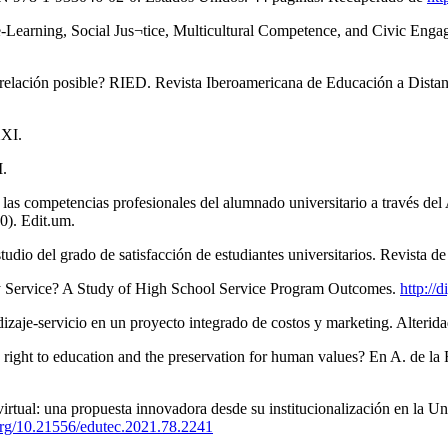
e-Learning, Social Jus¬tice, Multicultural Competence, and Civic Eng
a relación posible? RIED. Revista Iberoamericana de Educación a Distan
XXI.
I.
 las competencias profesionales del alumnado universitario a través del
0). Edit.um.
 estudio del grado de satisfacción de estudiantes universitarios. Revi
ty Service? A Study of High School Service Program Outcomes.
http://
zaje-servicio en un proyecto integrado de costos y marketing. Alterida
e right to education and the preservation for human values? En A. de l
o virtual: una propuesta innovadora desde su institucionalización en l
.org/10.21556/edutec.2021.78.2241