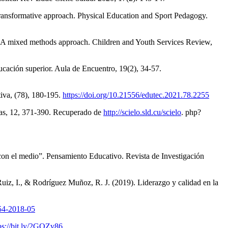
transformative approach. Physical Education and Sport Pedagogy.
: A mixed methods approach. Children and Youth Services Review,
ucación superior. Aula de Encuentro, 19(2), 34-57.
iva, (78), 180-195.
https://doi.org/10.21556/edutec.2021.78.2255
icas, 12, 371-390. Recuperado de
http://scielo.sld.cu/scielo
. php?
con el medio”. Pensamiento Educativo. Revista de Investigación
Ruiz, I., & Rodríguez Muñoz, R. J. (2019). Liderazgo y calidad en la
C54-2018-05
ps://bit.ly/2GQZv86