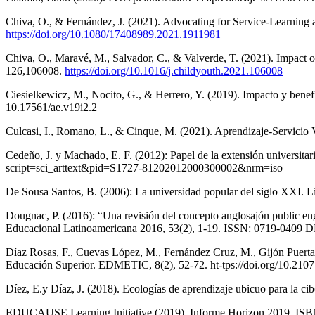
Chiva, O., & Fernández, J. (2021). Advocating for Service-Learning 
https://doi.org/10.1080/17408989.2021.1911981
Chiva, O., Maravé, M., Salvador, C., & Valverde, T. (2021). Impact
126,106008.
https://doi.org/10.1016/j.childyouth.2021.106008
Ciesielkewicz, M., Nocito, G., & Herrero, Y. (2019). Impacto y benefi
10.17561/ae.v19i2.2
Culcasi, I., Romano, L., & Cinque, M. (2021). Aprendizaje-Servicio 
Cedeño, J. y Machado, E. F. (2012): Papel de la extensión universita
script=sci_arttext&pid=S1727-81202012000300002&nrm=iso
De Sousa Santos, B. (2006): La universidad popular del siglo XXI. 
Dougnac, P. (2016): “Una revisión del concepto anglosajón public en
Educacional Latinoamericana 2016, 53(2), 1-19. ISSN: 0719-0409 DD
Díaz Rosas, F., Cuevas López, M., Fernández Cruz, M., Gijón Puerta, 
Educación Superior. EDMETIC, 8(2), 52-72. ht-tps://doi.org/10.210
Díez, E.y Díaz, J. (2018). Ecologías de aprendizaje ubicuo para la ci
EDUCAUSE Learning Initiative (2019). Informe Horizon 2019. ISB