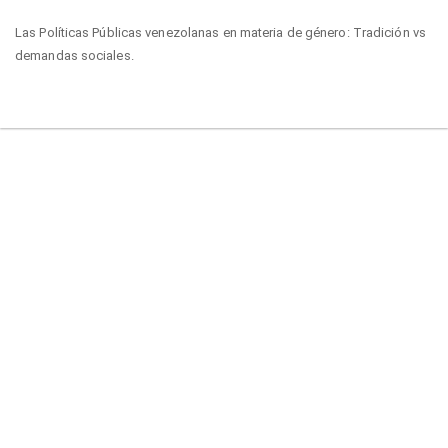
Volver
Las Políticas Públicas venezolanas en materia de género: Tradición vs
a
demandas sociales.
los
detalles
del
De
De
artículo
PD