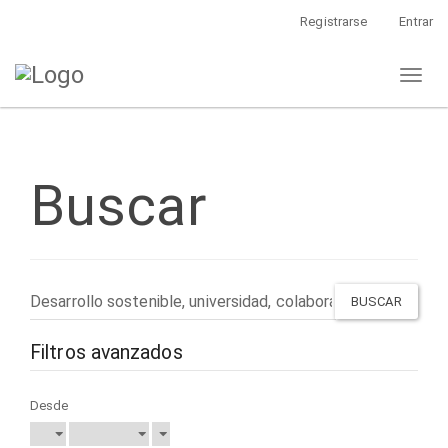
Navegación
Registrarse
Entrar
principal
Contenido
Toggl
principal
naviga
Barra
lateral
Buscar
Buscar
artículos
por
Filtros avanzados
Desde