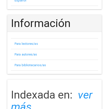
Español
Información
Para lectores/as
Para autores/as
Para bibliotecarios/as
indizada
Indexada en:
ver
más