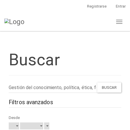
Navegación
Registrarse
Entrar
principal
Contenido
Toggl
principal
naviga
Barra
lateral
Buscar
Buscar
artículos
por
Filtros avanzados
Desde