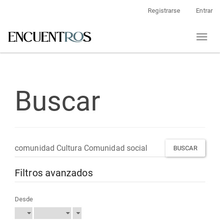
Navegación
Registrarse
Entrar
principal
Contenido
Toggl
principal
naviga
Barra
lateral
Buscar
Buscar
artículos
por
Filtros avanzados
Desde