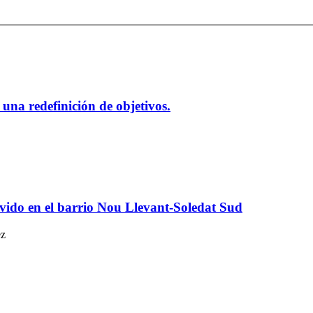
una redefinición de objetivos.
ivido en el barrio Nou Llevant-Soledat Sud
ez