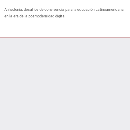
Volver
Anhedonia: desafíos de convivencia para la educación Latinoamericana
a
en la era de la posmodernidad digital
los
detalles
del
Des
De
artículo
P