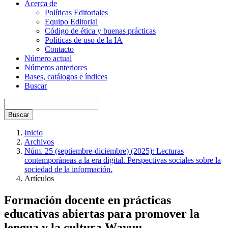
Acerca de
Políticas Editoriales
Equipo Editorial
Código de ética y buenas prácticas
Políticas de uso de la IA
Contacto
Número actual
Números anteriores
Bases, catálogos e índices
Buscar
Buscar
Inicio
Archivos
Núm. 25 (septiembre-diciembre) (2025): Lecturas
contemporáneas a la era digital. Perspectivas sociales sobre la
sociedad de la información.
Artículos
Formación docente en prácticas
educativas abiertas para promover la
lengua y la cultura Wayuu