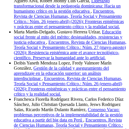
Agüero Alva, Robert Jhonny Luis García,
Liderazgo
transformacional desde la pedagogía dominicana: Hacia un
humanismo crítico en la gestión educativa
,
Encuentros.
Revista de Ciencias Humanas, Teoría Social y Pensamiento
Crítico.: Núm. 26 (enero-abril) (2026): Fronteras epistémicas
y prácticas entre el pensamiento crítico y la realidad social.
Marta Martín-Delgado, Gustavo Herrera Urízar,
Educación
social frente al mito del mérito: desigualdades, resistencias y
justicia educativa
,
Encuentros. Revista de Ciencias Humanas,
Teoría Social y Pensamiento Crítico.: Núm. 27 (mayo-agosto)
(2026): Resistencia epistémica ante el avance tecnológico-
científico. Preservar la humanidad ante lo artificial.
Deibis Yaneth Mendoza Lopez, Fredy Valmore Marín
González,
Gestión de la calidad y aseguramiento del
aprendizaje en la educación superior: un análisis
interdisciplinar
,
Encuentros. Revista de Ciencias Humanas,
Teoría Social y Pensamiento Crítico.: Núm. 26 (enero-abril)
(2026): Fronteras epistémicas y prácticas entre el pensamiento
crítico y la realidad social.
Franchesca Fiorella Rodríguez Rivera, Carlos Federico Díaz
Sánchez, Julio Christian Quesada Llanto, Jesws Rodriguez
Salas, Ricardo Martín Dulanto Ramírez,
Consenso Vacuo:
problemas perceptivos de la implementabilidad de la gestión
educativa a partir del big data en Perú
,
Encuentros. Revista
de Ciencias Humanas, Teoría Social y Pensamiento Crítico.: