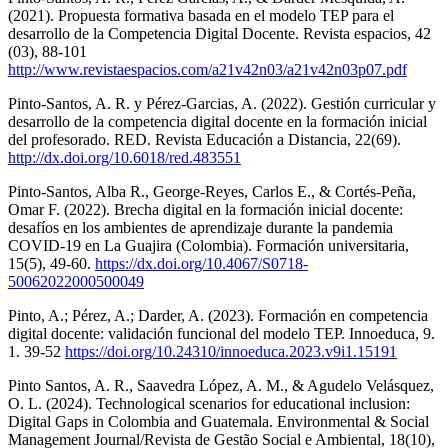
(2021). Propuesta formativa basada en el modelo TEP para el
desarrollo de la Competencia Digital Docente. Revista espacios, 42
(03), 88-101
http://www.revistaespacios.com/a21v42n03/a21v42n03p07.pdf
Pinto-Santos, A. R. y Pérez-Garcias, A. (2022). Gestión curricular y
desarrollo de la competencia digital docente en la formación inicial
del profesorado. RED. Revista Educación a Distancia, 22(69).
http://dx.doi.org/10.6018/red.483551
Pinto-Santos, Alba R., George-Reyes, Carlos E., & Cortés-Peña,
Omar F. (2022). Brecha digital en la formación inicial docente:
desafíos en los ambientes de aprendizaje durante la pandemia
COVID-19 en La Guajira (Colombia). Formación universitaria,
15(5), 49-60.
https://dx.doi.org/10.4067/S0718-
50062022000500049
Pinto, A.; Pérez, A.; Darder, A. (2023). Formación en competencia
digital docente: validación funcional del modelo TEP. Innoeduca, 9.
1. 39-52
https://doi.org/10.24310/innoeduca.2023.v9i1.15191
Pinto Santos, A. R., Saavedra López, A. M., & Agudelo Velásquez,
O. L. (2024). Technological scenarios for educational inclusion:
Digital Gaps in Colombia and Guatemala. Environmental & Social
Management Journal/Revista de Gestão Social e Ambiental, 18(10),