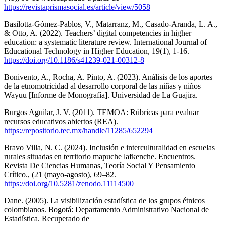
https://revistaprismasocial.es/article/view/5058
Basilotta-Gómez-Pablos, V., Matarranz, M., Casado-Aranda, L. A.,
& Otto, A. (2022). Teachers’ digital competencies in higher
education: a systematic literature review. International Journal of
Educational Technology in Higher Education, 19(1), 1-16.
https://doi.org/10.1186/s41239-021-00312-8
Bonivento, A., Rocha, A. Pinto, A. (2023). Análisis de los aportes
de la etnomotricidad al desarrollo corporal de las niñas y niños
Wayuu [Informe de Monografía]. Universidad de La Guajira.
Burgos Aguilar, J. V. (2011). TEMOA: Rúbricas para evaluar
recursos educativos abiertos (REA).
https://repositorio.tec.mx/handle/11285/652294
Bravo Villa, N. C. (2024). Inclusión e interculturalidad en escuelas
rurales situadas en territorio mapuche lafkenche. Encuentros.
Revista De Ciencias Humanas, Teoría Social Y Pensamiento
Crítico., (21 (mayo-agosto), 69–82.
https://doi.org/10.5281/zenodo.11114500
Dane. (2005). La visibilización estadística de los grupos étnicos
colombianos. Bogotá: Departamento Administrativo Nacional de
Estadística. Recuperado de