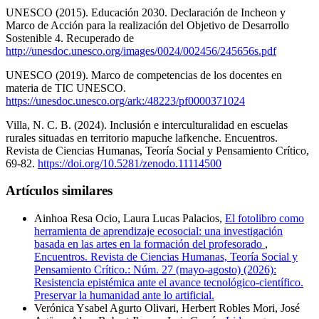
UNESCO (2015). Educación 2030. Declaración de Incheon y
Marco de Acción para la realización del Objetivo de Desarrollo
Sostenible 4. Recuperado de
http://unesdoc.unesco.org/images/0024/002456/245656s.pdf
UNESCO (2019). Marco de competencias de los docentes en
materia de TIC UNESCO.
https://unesdoc.unesco.org/ark:/48223/pf0000371024
Villa, N. C. B. (2024). Inclusión e interculturalidad en escuelas
rurales situadas en territorio mapuche lafkenche. Encuentros.
Revista de Ciencias Humanas, Teoría Social y Pensamiento Crítico,
69-82.
https://doi.org/10.5281/zenodo.11114500
Artículos similares
Ainhoa Resa Ocio, Laura Lucas Palacios,
El fotolibro como
herramienta de aprendizaje ecosocial: una investigación
basada en las artes en la formación del profesorado
,
Encuentros. Revista de Ciencias Humanas, Teoría Social y
Pensamiento Crítico.: Núm. 27 (mayo-agosto) (2026):
Resistencia epistémica ante el avance tecnológico-científico.
Preservar la humanidad ante lo artificial.
Verónica Ysabel Agurto Olivari, Herbert Robles Mori, José