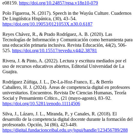
e08159.
https://doi.org/10.24857/rgsa.v18n10-079
Polo Figueroa, N. (2017). Speech in the Wayúu Culture. Cuadernos
De Lingüística Hispánica, (30), 43–54.
https://doi.org/10.19053/0121053X.n30.0.6187
Reyes Chávez, R., & Prado Rodríguez, A. B. (2020). Las
Tecnologías de Información y Comunicación como herramienta para
una educación primaria inclusiva. Revista Educación, 44(2), 506-
525.
https://doi.org/10.15517/revedu.v44i2.38781
Rivera, J. & Pinto, A. (2022). Lectura y escritura mediados por el
uso de recursos educativos abiertos, Editorial Universidad de La
Guajira.
Rodríguez Zúñiga, J. L., De-La-Hoz-Franco, E., & Berrío
Caballero, H. J. (2024). Áreas de competencia digital en profesores
universitarios. Encuentros. Revista De Ciencias Humanas, Teoría
Social y Pensamiento Crítico., (21 (mayo-agosto), 83–92.
https://doi.org/10.5281/zenodo.11114506
Silva, J., Lázaro, J. L., Miranda, P., y Canales, R. (2018). El
desarrollo de la competencia digital docente durante la formación del
profesorado. Opción, 34 (86), 423-449.
https://digital.fundacionceibal.edu.uy/jspui/handle/123456789/288