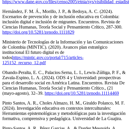
https://www.dane.gov.co/files/censo2005/etnia/sys/visibilidad_estadis
Hernández, F. M. Á., Morillo, J. P., & Bedoya, A. C. (2024).
Escenarios de prevención y de inclusión educativa en Colombia:
inclusión digital e inclusión de migrantes. Encuentros. Revista de
Ciencias Humanas, Teoría Social y Pensamiento Crítico, 287-300.
https://doi.org/10.5281/zenodo.1111829
Ministerio de Tecnologías de la Información y las Comunicaciones
de Colombia (MINTIC). (2020). Avances plan estratégico
institucional El futuro digital es de
todos
https://mintic.gov.co/portal/715/articles-
125152_recurso_12.pdf
Obando-Peralta, E. C., Palacios-Serna, L. I., Lewis-Zúñiga, P. F., &
Zavala-Espino, L. A. (2024). ODS 4 y Universidad: prospectivas
para el desarrollo social en América Latina. Encuentros. Revista De
Ciencias Humanas, Teoría Social y Pensamiento Crítico., (21
(mayo-agosto), 32–39.
https://doi.org/10.5281/zenodo.11114469
Pinto Santos, A. R., Choles Almazo, H. M., Giraldo Polanco, M. F.
(2024). Investigación educativa en contextos interculturales:
Herramientas epistemológicas y metodológicas para la investigación
formativa, comprensiva y pedagógica. Universidad de La Guajira.
Pinto-Santos, A. R., Pérez Garcias, A., & Darder Mesquida, A.