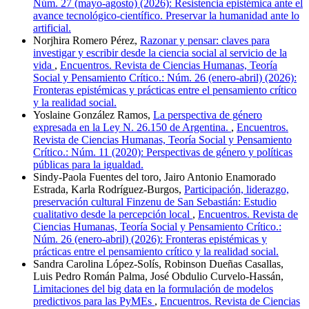
Núm. 27 (mayo-agosto) (2026): Resistencia epistémica ante el
avance tecnológico-científico. Preservar la humanidad ante lo
artificial.
Norjhira Romero Pérez,
Razonar y pensar: claves para
investigar y escribir desde la ciencia social al servicio de la
vida
,
Encuentros. Revista de Ciencias Humanas, Teoría
Social y Pensamiento Crítico.: Núm. 26 (enero-abril) (2026):
Fronteras epistémicas y prácticas entre el pensamiento crítico
y la realidad social.
Yoslaine González Ramos,
La perspectiva de género
expresada en la Ley N. 26.150 de Argentina.
,
Encuentros.
Revista de Ciencias Humanas, Teoría Social y Pensamiento
Crítico.: Núm. 11 (2020): Perspectivas de género y políticas
públicas para la igualdad.
Sindy-Paola Fuentes del toro, Jairo Antonio Enamorado
Estrada, Karla Rodríguez-Burgos,
Participación, liderazgo,
preservación cultural Finzenu de San Sebastián: Estudio
cualitativo desde la percepción local
,
Encuentros. Revista de
Ciencias Humanas, Teoría Social y Pensamiento Crítico.:
Núm. 26 (enero-abril) (2026): Fronteras epistémicas y
prácticas entre el pensamiento crítico y la realidad social.
Sandra Carolina López-Solís, Robinson Dueñas Casallas,
Luis Pedro Román Palma, José Obdulio Curvelo-Hassán,
Limitaciones del big data en la formulación de modelos
predictivos para las PyMEs
,
Encuentros. Revista de Ciencias