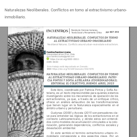
Volver
Naturalezas Neoliberales. Conflictos en torno al extractivismo urbano-
a
inmobiliario.
los
detalles
del
artículo