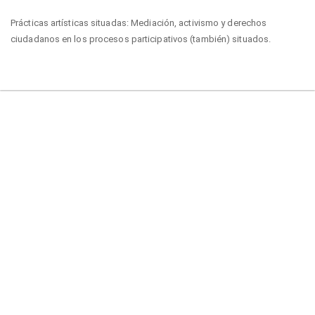
Volver
Prácticas artísticas situadas: Mediación, activismo y derechos
a
ciudadanos en los procesos participativos (también) situados.
los
detalles
del
De
De
artículo
PD