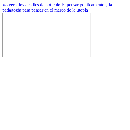
Volver a los detalles del artículo
El pensar políticamente y la
pedagogía para pensar en el marco de la utopía