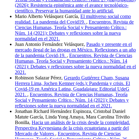
(2026): Resistencia epistémica ante el avance tecnológico-
científico. Preservar la humanidad ante lo artificial.
Mario Alberto Velásquez García,
El multiverso social como
realidad. La pandemia del Covid19.
,
Encuentros. Revista de
Ciencias Humanas, Teoría Social y Pensamiento Crítico.:
Núm. 14 (2021): Debates y reflexiones sobre la nueva
normalidad en el 2021.
Juan Antonio Fernández Velásquez,
Pasado y presente en el
mercado ilegal de las drogas en México. Reflexiones a un año
de la pandemia Covid-19.
,
Encuentros. Revista de Ciencias
Humanas, Teoría Social y Pensamiento Crítico.: Núm. 14
(2021): Debates y reflexiones sobre la nueva normalidad en el
2021.
Robinson Salazar Pérez,
Gerardo Gutiérrez Cham, Susana
Herrera Lima, Jochen Kemner (eds.): Pandemia y crisis. El
Covid-19 en América Latina, Guadalajara: Editorial UdeG
2021.
,
Encuentros. Revista de Ciencias Humanas, Teoría
Social y Pensamiento Crítico.: Núm. 14 (2021): Debates y
reflexiones sobre la nueva normalidad en el 2021.
Jonathan Richard Hernández Espinoza, Cristobal Daniel
Matute García, Linda Yong Amaya, Mara Carolina Triviño
Bonilla,
Hacia un análisis de la crisis desde la complejidad.
Perspectiva Keynesiana de la crisis ecuatoriana a partir del
Mercado de Valores
,
Encuentros. Revista de Ciencias