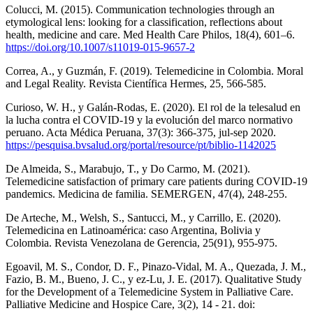
Colucci, M. (2015). Communication technologies through an
etymological lens: looking for a classification, reflections about
health, medicine and care. Med Health Care Philos, 18(4), 601–6.
https://doi.org/10.1007/s11019-015-9657-2
Correa, A., y Guzmán, F. (2019). Telemedicine in Colombia. Moral
and Legal Reality. Revista Científica Hermes, 25, 566-585.
Curioso, W. H., y Galán-Rodas, E. (2020). El rol de la telesalud en
la lucha contra el COVID-19 y la evolución del marco normativo
peruano. Acta Médica Peruana, 37(3): 366-375, jul-sep 2020.
https://pesquisa.bvsalud.org/portal/resource/pt/biblio-1142025
De Almeida, S., Marabujo, T., y Do Carmo, M. (2021).
Telemedicine satisfaction of primary care patients during COVID-19
pandemics. Medicina de familia. SEMERGEN, 47(4), 248-255.
De Arteche, M., Welsh, S., Santucci, M., y Carrillo, E. (2020).
Telemedicina en Latinoamérica: caso Argentina, Bolivia y
Colombia. Revista Venezolana de Gerencia, 25(91), 955-975.
Egoavil, M. S., Condor, D. F., Pinazo-Vidal, M. A., Quezada, J. M.,
Fazio, B. M., Bueno, J. C., y ez-Lu, J. E. (2017). Qualitative Study
for the Development of a Telemedicine System in Palliative Care.
Palliative Medicine and Hospice Care, 3(2), 14 - 21. doi: