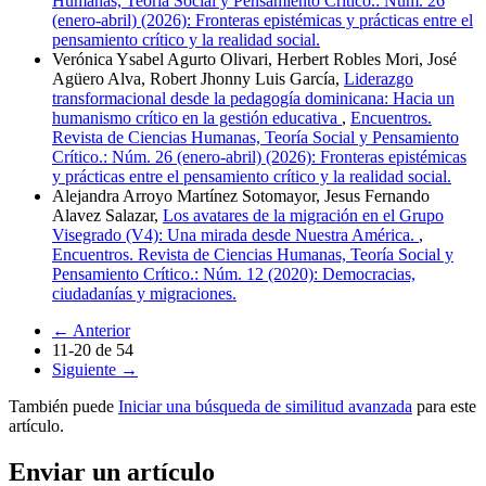
Humanas, Teoría Social y Pensamiento Crítico.: Núm. 26
(enero-abril) (2026): Fronteras epistémicas y prácticas entre el
pensamiento crítico y la realidad social.
Verónica Ysabel Agurto Olivari, Herbert Robles Mori, José
Agüero Alva, Robert Jhonny Luis García,
Liderazgo
transformacional desde la pedagogía dominicana: Hacia un
humanismo crítico en la gestión educativa
,
Encuentros.
Revista de Ciencias Humanas, Teoría Social y Pensamiento
Crítico.: Núm. 26 (enero-abril) (2026): Fronteras epistémicas
y prácticas entre el pensamiento crítico y la realidad social.
Alejandra Arroyo Martínez Sotomayor, Jesus Fernando
Alavez Salazar,
Los avatares de la migración en el Grupo
Visegrado (V4): Una mirada desde Nuestra América.
,
Encuentros. Revista de Ciencias Humanas, Teoría Social y
Pensamiento Crítico.: Núm. 12 (2020): Democracias,
ciudadanías y migraciones.
←
Anterior
11-20 de 54
Siguiente
→
También puede
Iniciar una búsqueda de similitud avanzada
para este
artículo.
Enviar un artículo