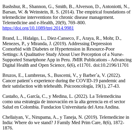
Bashshur, R., Shannon, G., Smith, B., Alverson, D., Antoniotti, N.,
Barsan, W. & Weinstein, R. S. (2014). The empirical foundations of
telemedicine interventions for chronic disease management.
Telemedicine and e-Health, 20(9), 769–800.
https://doi.org/10.1089/tmj.2014.9981
Brand, L., Hidalgo, L., Diez-Canseco, F., Araya, R., Mohr, D.,
Menezes, P., y Miranda, J. (2019). Addressing Depression
Comorbid with Diabetes or Hypertension in Resource-Poor
Settings: A Qualitative Study About User Perception of a Nurse-
Supported Smartphone App in Peru. JMIR Publications - Advancing
Digital Health and Open Science, 6(6), e11701. doi:10.2196/11701
Bruzos, E., Lumbreras, S., Buscemi, V., y Barber´a, V. (2022).
Cancer patient´s experience during the COVID-19 pandemic and
their satisfaction with telehealth. Psicooncología, 19(1), 27-43.
Castaño, A., García, C., y Medina, L. (2022). La Telemedicina
como una estrategia de innovación en la alta gerencia en el sector
Salud en Colombia. Fundacion Universitaria del Area Andina.
Chellaiyan, V., Nirupama, A., y Taneja, N. (2019). Telemedicine in
India: Where do we stand? J Family Med Prim Care, 8(6), 1872-
1876.