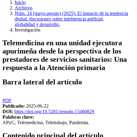
Inicio
Archivos
Núm. 24 (mayo-agosto) (2025): El impacto de la tendencia
digital: discusiones sobre inteligencia artificial,
globalidad y desarrollo.
Investigación
Telemedicina en una unidad ejecutora
apurimeña desde la perspectiva de los
prestadores de servicios sanitarios: Una
respuesta a la Atención primaria
Barra lateral del artículo
PDF
Publicado:
2025-06-22
DOI:
https://doi.org/10.5281/zenodo.15460829
Palabras clave:
APyC, Telemedicina, Teletrabajo, Pandemia.
Contenido principal del artículo