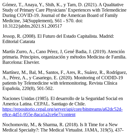
Gómez, T., Anaya, Y., Shih, K., y Tarn, D. (2021). A Qualitative
Study of Primary Care Physicians’ Experiences with Telemedicine
During COVID-19. Journal of the American Board of Family
Medicine, 34(Supplement), S61 - S70. doi:
10.3122/jabfm.2021.S1.200517
Jessop, R. (2008). El Futuro del Estado Capitalista. Madrid:
Editorial Catarata
Martín Zurro, A., Cano Pérez, J, Gené Badia, J. (2019). Atención
primaria. Principios, organización y métodos Medicina de Familia.
Barcelona: Elsevier.
Martínez, M., Bal, M., Santos, F., Ares, R., Suárez, R., Rodríguez,
A., Pérez, A., y Casariego, E. (2020). Monitoring of CODID-19
patients by Telemedicine with telemonitoring. Revista Clínica
Española, 220(8), 501-502.
Naciones Unidas (1985). El desarrollo de la Seguridad Social en
America Latina. CEPAL. Santiago de Chile.
https://repositorio.cepal.org/server/api/core/bitstreams/a62dc52d-
e8ce-4d51-955e-8aca1a2ce6e7/content
Nochomovitz, M., & Sharma, R. (2018). Is It Time for a New
Medical Specialty?: The Medical Virtualist. JAMA, 319(5), 437-