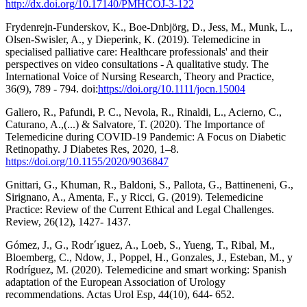
http://dx.doi.org/10.17140/PMHCOJ-3-122
Frydenrejn-Funderskov, K., Boe-Dnbjörg, D., Jess, M., Munk, L.,
Olsen-Swisler, A., y Dieperink, K. (2019). Telemedicine in
specialised palliative care: Healthcare professionals' and their
perspectives on video consultations - A qualitative study. The
International Voice of Nursing Research, Theory and Practice,
36(9), 789 - 794. doi:
https://doi.org/10.1111/jocn.15004
Galiero, R., Pafundi, P. C., Nevola, R., Rinaldi, L., Acierno, C.,
Caturano, A.,(...) & Salvatore, T. (2020). The Importance of
Telemedicine during COVID-19 Pandemic: A Focus on Diabetic
Retinopathy. J Diabetes Res, 2020, 1–8.
https://doi.org/10.1155/2020/9036847
Gnittari, G., Khuman, R., Baldoni, S., Pallota, G., Battineneni, G.,
Sirignano, A., Amenta, F., y Ricci, G. (2019). Telemedicine
Practice: Review of the Current Ethical and Legal Challenges.
Review, 26(12), 1427- 1437.
Gómez, J., G., Rodr´ıguez, A., Loeb, S., Yueng, T., Ribal, M.,
Bloemberg, C., Ndow, J., Poppel, H., Gonzales, J., Esteban, M., y
Rodríguez, M. (2020). Telemedicine and smart working: Spanish
adaptation of the European Association of Urology
recommendations. Actas Urol Esp, 44(10), 644- 652.