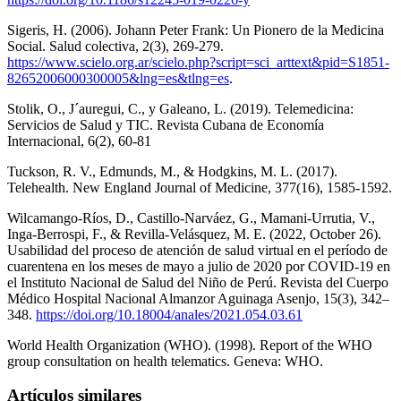
Sigeris, H. (2006). Johann Peter Frank: Un Pionero de la Medicina
Social. Salud colectiva, 2(3), 269-279.
https://www.scielo.org.ar/scielo.php?script=sci_arttext&pid=S1851-
82652006000300005&lng=es&tlng=es
.
Stolik, O., J´auregui, C., y Galeano, L. (2019). Telemedicina:
Servicios de Salud y TIC. Revista Cubana de Economía
Internacional, 6(2), 60-81
Tuckson, R. V., Edmunds, M., & Hodgkins, M. L. (2017).
Telehealth. New England Journal of Medicine, 377(16), 1585-1592.
Wilcamango-Ríos, D., Castillo-Narváez, G., Mamani-Urrutia, V.,
Inga-Berrospi, F., & Revilla-Velásquez, M. E. (2022, October 26).
Usabilidad del proceso de atención de salud virtual en el período de
cuarentena en los meses de mayo a julio de 2020 por COVID-19 en
el Instituto Nacional de Salud del Niño de Perú. Revista del Cuerpo
Médico Hospital Nacional Almanzor Aguinaga Asenjo, 15(3), 342–
348.
https://doi.org/10.18004/anales/2021.054.03.61
World Health Organization (WHO). (1998). Report of the WHO
group consultation on health telematics. Geneva: WHO.
Artículos similares