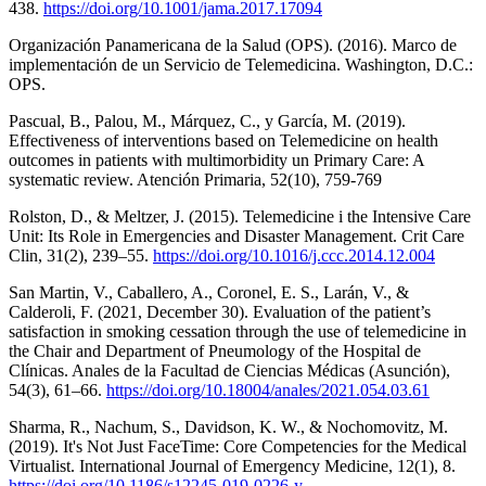
438.
https://doi.org/10.1001/jama.2017.17094
Organización Panamericana de la Salud (OPS). (2016). Marco de
implementación de un Servicio de Telemedicina. Washington, D.C.:
OPS.
Pascual, B., Palou, M., Márquez, C., y García, M. (2019).
Effectiveness of interventions based on Telemedicine on health
outcomes in patients with multimorbidity un Primary Care: A
systematic review. Atención Primaria, 52(10), 759-769
Rolston, D., & Meltzer, J. (2015). Telemedicine i the Intensive Care
Unit: Its Role in Emergencies and Disaster Management. Crit Care
Clin, 31(2), 239–55.
https://doi.org/10.1016/j.ccc.2014.12.004
San Martin, V., Caballero, A., Coronel, E. S., Larán, V., &
Calderoli, F. (2021, December 30). Evaluation of the patient’s
satisfaction in smoking cessation through the use of telemedicine in
the Chair and Department of Pneumology of the Hospital de
Clínicas. Anales de la Facultad de Ciencias Médicas (Asunción),
54(3), 61–66.
https://doi.org/10.18004/anales/2021.054.03.61
Sharma, R., Nachum, S., Davidson, K. W., & Nochomovitz, M.
(2019). It's Not Just FaceTime: Core Competencies for the Medical
Virtualist. International Journal of Emergency Medicine, 12(1), 8.
https://doi.org/10.1186/s12245-019-0226-y