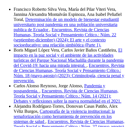
Francisco Roberto Silva Vera, María del Pilar Viteri Vera,
Jannina Alexandra Montalván Espinoza, Ana Isabel Peñafiel
Toral,
Determinación de un modelo de bienestar estudiantil
universitario post pandemia en una población universitaria
publica de Ecuador
,
Encuentros. Revista de Ciencias
Humanas, Teoría Social y Pensamiento Crítico.: Núm. 22
(septiembre-diciembre) (2024): El arte y el contexto
socioeducativo: una relación simbiótica (Parte 1).
Boris Miguel López Vera, Carlos Javier Baños Castiñeira,
El
impacto en la paz social y el ambiente de las actividades
turísticas del Parque Nacional Machalilla durante la pandemia
del Covid-19: hacia una mirada integral.
,
Encuentros. Revista
de Ciencias Humanas, Teoría Social y Pensamiento Crítico.:
Núm. 18 (mayo-agosto) (2023): Criminología, ciencia penal y
prevención.
Carlos Alonso Reynoso, Jorge Alonso,
Pandemia y
pospandemia.
,
Encuentros. Revista de Ciencias Humanas,
Teoría Social y Pensamiento Crítico.: Núm. 14 (2021):
Debates y reflexiones sobre la nueva normalidad en el 2021.
Alejandra Rodríguez-Torres, Donovan Casas Patiño, Alex
Véliz Burgos,
Cartografía de la violencia institucional: la
semaforización como herramienta de prevención en los
sistemas de salud
,
Encuentros. Revista de Ciencias Humanas,
Teoría Social y Pensamiento Crítico.: Núm. 27 (mayo-agosto)