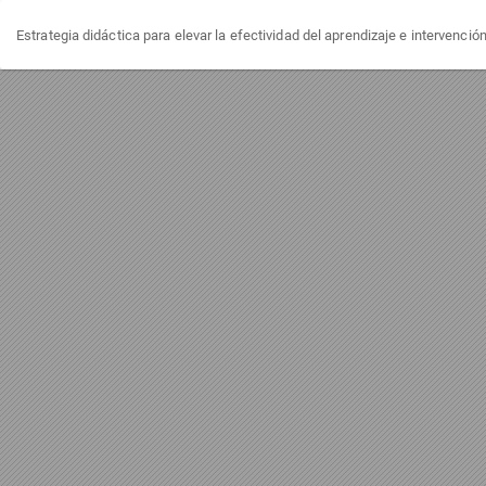
Volver
Estrategia didáctica para elevar la efectividad del aprendizaje e intervenci
a
los
detalles
del
artículo