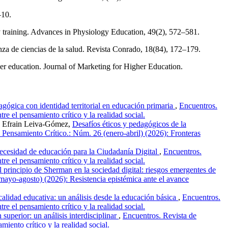
–10.
y training. Advances in Physiology Education, 49(2), 572–581.
za de ciencias de la salud. Revista Conrado, 18(84), 172–179.
gher education. Journal of Marketing for Higher Education.
dagógica con identidad territorial en educación primaria
,
Encuentros.
e el pensamiento crítico y la realidad social.
s Efrain Leiva-Gómez,
Desafíos éticos y pedagógicos de la
Pensamiento Crítico.: Núm. 26 (enero-abril) (2026): Fronteras
ecesidad de educación para la Ciudadanía Digital
,
Encuentros.
e el pensamiento crítico y la realidad social.
l principio de Sherman en la sociedad digital: riesgos emergentes de
ayo-agosto) (2026): Resistencia epistémica ante el avance
calidad educativa: un análisis desde la educación básica
,
Encuentros.
e el pensamiento crítico y la realidad social.
superior: un análisis interdisciplinar
,
Encuentros. Revista de
iento crítico y la realidad social.