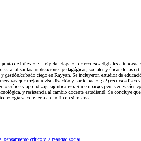
 punto de inflexión: la rápida adopción de recursos digitales e innovac
busca analizar las implicaciones pedagógicas, sociales y éticas de las e
y gestión/cribado ciego en Rayyan. Se incluyeron estudios de educación
ersivas que mejoran visualización y participación; (2) recursos físicos/
to crítico y aprendizaje significativo. Sin embargo, persisten vacíos e
nológica, y resistencia al cambio docente-estudiantil. Se concluye que l
tecnología se convierta en un fin en sí mismo.
l pensamiento crítico y la realidad social.