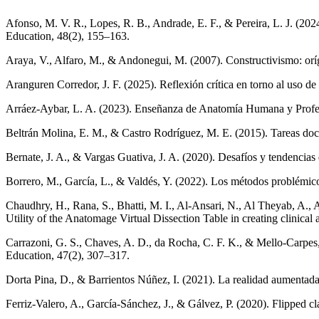
Afonso, M. V. R., Lopes, R. B., Andrade, E. F., & Pereira, L. J. (20
Education, 48(2), 155–163.
Araya, V., Alfaro, M., & Andonegui, M. (2007). Constructivismo: orí
Aranguren Corredor, J. F. (2025). Reflexión crítica en torno al uso de
Arráez-Aybar, L. A. (2023). Enseñanza de Anatomía Humana y Profe
Beltrán Molina, E. M., & Castro Rodríguez, M. E. (2015). Tareas do
Bernate, J. A., & Vargas Guativa, J. A. (2020). Desafíos y tendencias
Borrero, M., García, L., & Valdés, Y. (2022). Los métodos problémico
Chaudhry, H., Rana, S., Bhatti, M. I., Al-Ansari, N., Al Theyab, A., 
Utility of the Anatomage Virtual Dissection Table in creating clinic
Carrazoni, G. S., Chaves, A. D., da Rocha, C. F. K., & Mello-Carpes,
Education, 47(2), 307–317.
Dorta Pina, D., & Barrientos Núñez, I. (2021). La realidad aumentada
Ferriz-Valero, A., García-Sánchez, J., & Gálvez, P. (2020). Flipped c