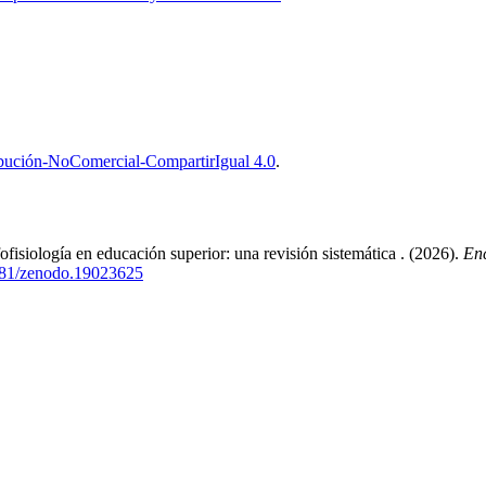
bución-NoComercial-CompartirIgual 4.0
.
fisiología en educación superior: una revisión sistemática . (2026).
Enc
5281/zenodo.19023625