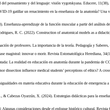
al del pensamiento y del lenguaje: visión vygotskyana. Educere, 11(38)
ID-19 gatillar un renacimiento en la enseñanza de la anatomía? Una vi
). Enseñanza-aprendizaje de la función muscular a partir del análisis
Rodrigues, R. C. (2022). Construction of anatomical models as a didactic
ción de profesores. La importancia de la teoría. Pedagogía y Saberes,
ase magistral: innovar o morir. Revista Estomatológica Herediana, 34(
mentada: La realidad en educación en anatomía durante la pandemia de
 dissection influence medical students’ perceptions of ethics? A cross
igualdades en materia educativa durante la educación de emergencia a 
, & Cabezas Oyarzún, X. (2024). Estrategias didácticas para la enseña
el: Algunas consideraciones desde el enfoque histórico cultural. Revist