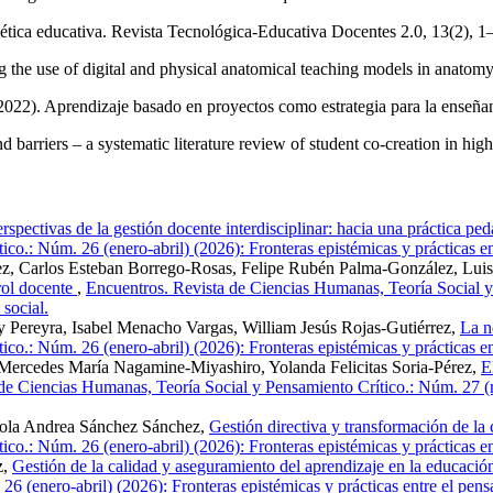
 ética educativa. Revista Tecnológica-Educativa Docentes 2.0, 13(2), 1
 the use of digital and physical anatomical teaching models in anatom
022). Aprendizaje basado en proyectos como estrategia para la enseñan
nd barriers – a systematic literature review of student co-creation in hi
rspectivas de la gestión docente interdisciplinar: hacia una práctica pe
o.: Núm. 26 (enero-abril) (2026): Fronteras epistémicas y prácticas entr
ez, Carlos Esteban Borrego-Rosas, Felipe Rubén Palma-González, Lui
 rol docente
,
Encuentros. Revista de Ciencias Humanas, Teoría Social y 
 social.
Pereyra, Isabel Menacho Vargas, William Jesús Rojas-Gutiérrez,
La n
o.: Núm. 26 (enero-abril) (2026): Fronteras epistémicas y prácticas entr
 Mercedes María Nagamine-Miyashiro, Yolanda Felicitas Soria-Pérez,
E
de Ciencias Humanas, Teoría Social y Pensamiento Crítico.: Núm. 27 (m
Paola Andrea Sánchez Sánchez,
Gestión directiva y transformación de la 
o.: Núm. 26 (enero-abril) (2026): Fronteras epistémicas y prácticas entr
z,
Gestión de la calidad y aseguramiento del aprendizaje en la educación 
 (enero-abril) (2026): Fronteras epistémicas y prácticas entre el pensam