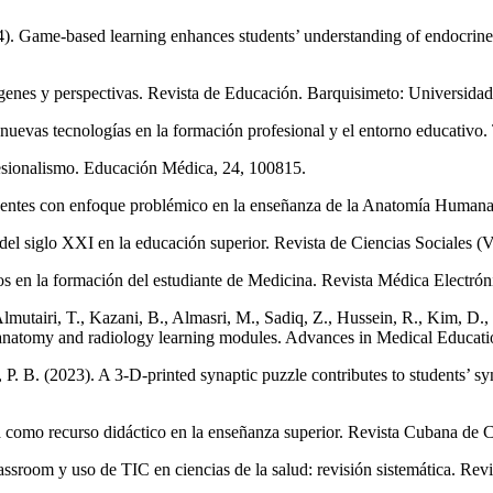
24). Game-based learning enhances students’ understanding of endocrin
genes y perspectivas. Revista de Educación. Barquisimeto: Universida
 nuevas tecnologías en la formación profesional y el entorno educativo. 
sionalismo. Educación Médica, 24, 100815.
centes con enfoque problémico en la enseñanza de la Anatomía Humana
 del siglo XXI en la educación superior. Revista de Ciencias Sociales (V
s en la formación del estudiante de Medicina. Revista Médica Electrón
Almutairi, T., Kazani, B., Almasri, M., Sadiq, Z., Hussein, R., Kim, D.,
al anatomy and radiology learning modules. Advances in Medical Educat
 P. B. (2023). A 3-D-printed synaptic puzzle contributes to students’ 
 como recurso didáctico en la enseñanza superior. Revista Cubana de Ci
lassroom y uso de TIC en ciencias de la salud: revisión sistemática. Rev