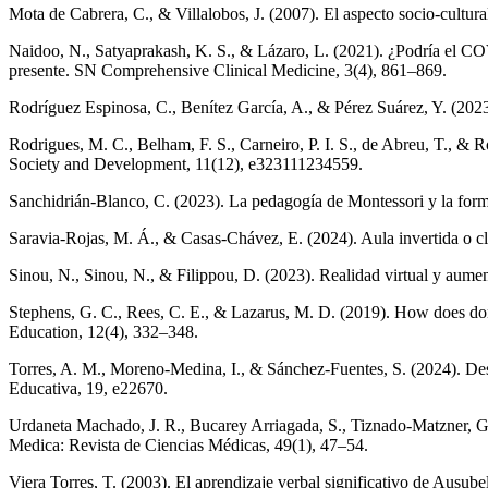
Mota de Cabrera, C., & Villalobos, J. (2007). El aspecto socio-cultur
Naidoo, N., Satyaprakash, K. S., & Lázaro, L. (2021). ¿Podría el COV
presente. SN Comprehensive Clinical Medicine, 3(4), 861–869.
Rodríguez Espinosa, C., Benítez García, A., & Pérez Suárez, Y. (2023
Rodrigues, M. C., Belham, F. S., Carneiro, P. I. S., de Abreu, T., & 
Society and Development, 11(12), e323111234559.
Sanchidrián-Blanco, C. (2023). La pedagogía de Montessori y la forma
Saravia-Rojas, M. Á., & Casas-Chávez, E. (2024). Aula invertida o cl
Sinou, N., Sinou, N., & Filippou, D. (2023). Realidad virtual y au
Stephens, G. C., Rees, C. E., & Lazarus, M. D. (2019). How does donor
Education, 12(4), 332–348.
Torres, A. M., Moreno-Medina, I., & Sánchez-Fuentes, S. (2024). Des
Educativa, 19, e22670.
Urdaneta Machado, J. R., Bucarey Arriagada, S., Tiznado-Matzner, G.
Medica: Revista de Ciencias Médicas, 49(1), 47–54.
Viera Torres, T. (2003). El aprendizaje verbal significativo de Ausub