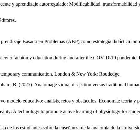
cente y aprendizaje autorregulado: Modificabilidad, transformabilidad
Editores.
Aprendizaje Basado en Problemas (ABP) como estrategia didáctica inn
view of anatomy education during and after the COVID-19 pandemic: Re
 contemporary communication. London & New York: Routledge.
m, B. (2025). Anatomage virtual dissection versus traditional human
vo modelo educativo: análisis, retos y obstáculos. Economía: teoría y 
reality: A technology to promote active learning of physiology for stude
 vista de los estudiantes sobre la enseñanza de la anatomía de la Unive