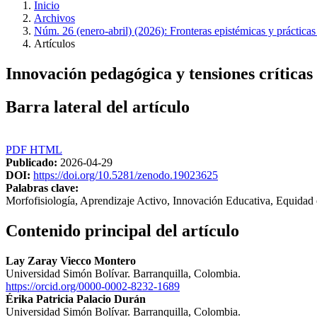
Inicio
Archivos
Núm. 26 (enero-abril) (2026): Fronteras epistémicas y prácticas e
Artículos
Innovación pedagógica y tensiones críticas 
Barra lateral del artículo
PDF
HTML
Publicado:
2026-04-29
DOI:
https://doi.org/10.5281/zenodo.19023625
Palabras clave:
Morfofisiología, Aprendizaje Activo, Innovación Educativa, Equidad 
Contenido principal del artículo
Lay Zaray Viecco Montero
Universidad Simón Bolívar. Barranquilla, Colombia.
https://orcid.org/0000-0002-8232-1689
Érika Patricia Palacio Durán
Universidad Simón Bolívar. Barranquilla, Colombia.