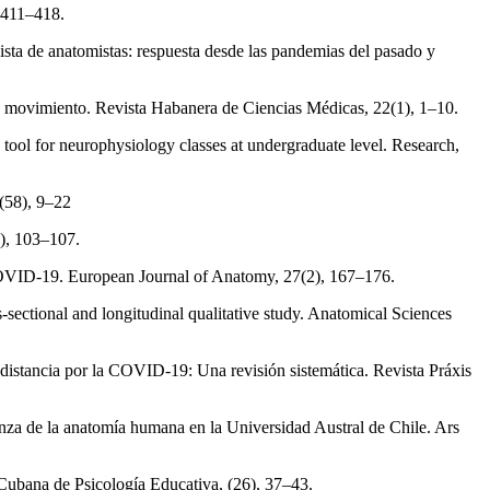
, 411–418.
sta de anatomistas: respuesta desde las pandemias del pasado y
 de movimiento. Revista Habanera de Ciencias Médicas, 22(1), 1–10.
 tool for neurophysiology classes at undergraduate level. Research,
 (58), 9–22
1), 103–107.
 COVID-19. European Journal of Anatomy, 27(2), 167–176.
-sectional and longitudinal qualitative study. Anatomical Sciences
distancia por la COVID-19: Una revisión sistemática. Revista Práxis
nza de la anatomía humana en la Universidad Austral de Chile. Ars
a Cubana de Psicología Educativa, (26), 37–43.