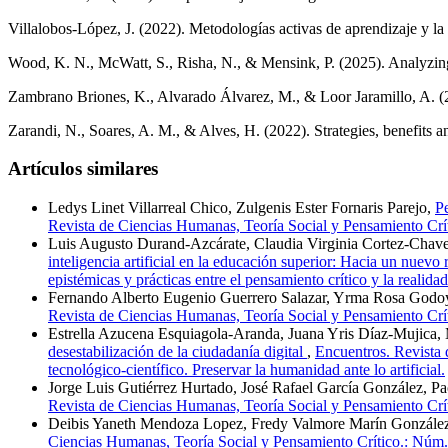
Villalobos-López, J. (2022). Metodologías activas de aprendizaje y la
Wood, K. N., McWatt, S., Risha, N., & Mensink, P. (2025). Analyzing
Zambrano Briones, K., Alvarado Álvarez, M., & Loor Jaramillo, A. (2
Zarandi, N., Soares, A. M., & Alves, H. (2022). Strategies, benefits a
Artículos similares
Ledys Linet Villarreal Chico, Zulgenis Ester Fornaris Parejo,
Pe
Revista de Ciencias Humanas, Teoría Social y Pensamiento Crític
Luis Augusto Durand-Azcárate, Claudia Virginia Cortez-Chav
inteligencia artificial en la educación superior: Hacia un nuevo
epistémicas y prácticas entre el pensamiento crítico y la realidad
Fernando Alberto Eugenio Guerrero Salazar, Yrma Rosa Godoy 
Revista de Ciencias Humanas, Teoría Social y Pensamiento Crític
Estrella Azucena Esquiagola-Aranda, Juana Yris Díaz-Mujica,
desestabilización de la ciudadanía digital
,
Encuentros. Revista 
tecnológico-científico. Preservar la humanidad ante lo artificial.
Jorge Luis Gutiérrez Hurtado, José Rafael García González, 
Revista de Ciencias Humanas, Teoría Social y Pensamiento Crític
Deibis Yaneth Mendoza Lopez, Fredy Valmore Marín Gonzále
Ciencias Humanas, Teoría Social y Pensamiento Crítico.: Núm. 26