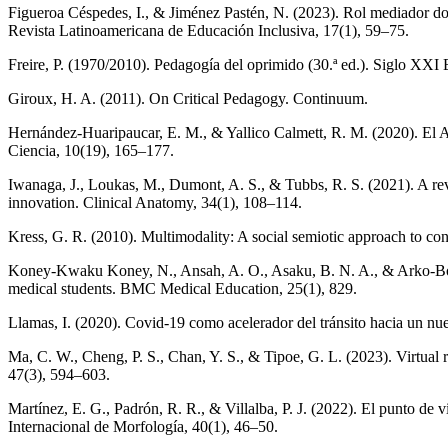
Figueroa Céspedes, I., & Jiménez Pastén, N. (2023). Rol mediador do
Revista Latinoamericana de Educación Inclusiva, 17(1), 59–75.
Freire, P. (1970/2010). Pedagogía del oprimido (30.ª ed.). Siglo XXI 
Giroux, H. A. (2011). On Critical Pedagogy. Continuum.
Hernández-Huaripaucar, E. M., & Yallico Calmett, R. M. (2020). El 
Ciencia, 10(19), 165–177.
Iwanaga, J., Loukas, M., Dumont, A. S., & Tubbs, R. S. (2021). A re
innovation. Clinical Anatomy, 34(1), 108–114.
Kress, G. R. (2010). Multimodality: A social semiotic approach to
Koney-Kwaku Koney, N., Ansah, A. O., Asaku, B. N. A., & Arko-Boha
medical students. BMC Medical Education, 25(1), 829.
Llamas, I. (2020). Covid-19 como acelerador del tránsito hacia un nue
Ma, C. W., Cheng, P. S., Chan, Y. S., & Tipoe, G. L. (2023). Virtual 
47(3), 594–603.
Martínez, E. G., Padrón, R. R., & Villalba, P. J. (2022). El punto de
Internacional de Morfología, 40(1), 46–50.