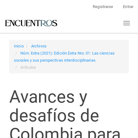
Navegación
Registrarse
Entrar
principal
Contenido
Toggl
principal
naviga
Barra
lateral
Inicio
Archivos
Núm. Extra (2021): Edición Extra Nro. 01: Las ciencias
sociales y sus perspectivas interdisciplinarias.
Artículos
Avances y
desafíos de
Colombia para