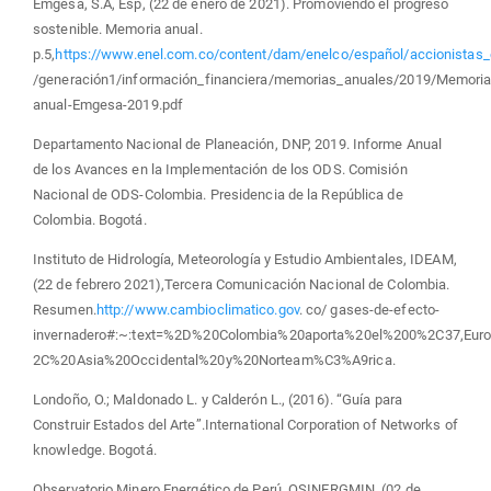
Emgesa, S.A, Esp, (22 de enero de 2021). Promoviendo el progreso
sostenible. Memoria anual.
p.5,
https://www.enel.com.co/content/dam/enelco/español/accionistas_e
/generación1/información_financiera/memorias_anuales/2019/Memoria
anual-Emgesa-2019.pdf
Departamento Nacional de Planeación, DNP, 2019. Informe Anual
de los Avances en la Implementación de los ODS. Comisión
Nacional de ODS-Colombia. Presidencia de la República de
Colombia. Bogotá.
Instituto de Hidrología, Meteorología y Estudio Ambientales, IDEAM,
(22 de febrero 2021),Tercera Comunicación Nacional de Colombia.
Resumen.
http://www.cambioclimatico.gov
. co/ gases-de-efecto-
invernadero#:~:text=%2D%20Colombia%20aporta%20el%200%2C37,Eur
2C%20Asia%20Occidental%20y%20Norteam%C3%A9rica.
Londoño, O.; Maldonado L. y Calderón L., (2016). “Guía para
Construir Estados del Arte”.International Corporation of Networks of
knowledge. Bogotá.
Observatorio Minero Energético de Perú, OSINERGMIN, (02 de