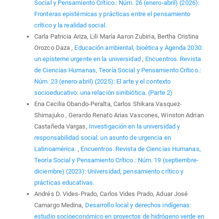
Social y Pensamiento Crítico.: Núm. 26 (enero-abril) (2026):
Fronteras epistémicas y prácticas entre el pensamiento
crítico y la realidad social.
Carla Patricia Ariza, Lili María Aaron Zubiria, Bertha Cristina
Orozco Daza ,
Educación ambiental, bioética y Agenda 2030:
un episteme urgente en la universidad
,
Encuentros. Revista
de Ciencias Humanas, Teoría Social y Pensamiento Crítico.:
Núm. 23 (enero-abril) (2025): El arte y el contexto
socioeducativo: una relación simbiótica. (Parte 2)
Ena Cecilia Obando-Peralta, Carlos Shikara Vasquez-
Shimajuko , Gerardo Renato Arias Vascones, Winston Adrian
Castañeda Vargas,
Investigación en la universidad y
responsabilidad social: un asunto de urgencia en
Latinoamérica.
,
Encuentros. Revista de Ciencias Humanas,
Teoría Social y Pensamiento Crítico.: Núm. 19 (septiembre-
diciembre) (2023): Universidad, pensamiento crítico y
prácticas educativas.
Andrés D. Vides-Prado, Carlos Vides Prado, Aduar José
Camargo Medina,
Desarrollo local y derechos indígenas:
estudio socioeconómico en proyectos de hidrógeno verde en