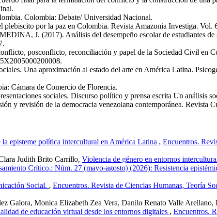
nal.
ombia. Colombia: Debate/ Universidad Nacional.
l plebiscito por la paz en Colombia. Revista Amazonia Investiga. Vol.
2017). Análisis del desempeño escolar de estudiantes de secund
7.
flicto, posconflicto, reconciliación y papel de la Sociedad Civil en C
-885X2005000200008.
ales. Una aproximación al estado del arte en América Latina. Psicoge
ia: Cámara de Comercio de Florencia.
ciones sociales. Discurso político y prensa escrita Un análisis sociol
visión de la democracia venezolana contemporánea. Revista Cuestio
 la episteme política intercultural en América Latina
,
Encuentros. Revi
Clara Judith Brito Carrillo,
Violencia de género en entornos intercultural
amiento Crítico.: Núm. 27 (mayo-agosto) (2026): Resistencia epistémica
nicación Social.
,
Encuentros. Revista de Ciencias Humanas, Teoría Soc
ez Galora, Monica Elizabeth Zea Vera, Danilo Renato Valle Arellano,
alidad de educación virtual desde los entornos digitales
,
Encuentros. R