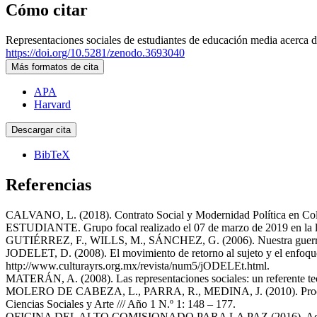
Cómo citar
Representaciones sociales de estudiantes de educación media acerca 
https://doi.org/10.5281/zenodo.3693040
Más formatos de cita
APA
Harvard
Descargar cita
BibTeX
Referencias
CALVANO, L. (2018). Contrato Social y Modernidad Política en Co
ESTUDIANTE. Grupo focal realizado el 07 de marzo de 2019 en la la 
GUTIÉRREZ, F., WILLS, M., SÁNCHEZ, G. (2006). Nuestra guerra si
JODELET, D. (2008). El movimiento de retorno al sujeto y el enfoque
http://www.culturayrs.org.mx/revista/num5/jODELEt.html.
MATERÁN, A. (2008). Las representaciones sociales: un referente teór
MOLERO DE CABEZA, L., PARRA, R., MEDINA, J. (2010). Procesos disc
Ciencias Sociales y Arte /// Año 1 N.º 1: 148 – 177.
OFICINA DEL ALTO COMISIONADO PARA LA PAZ (2016). Acuerdo final