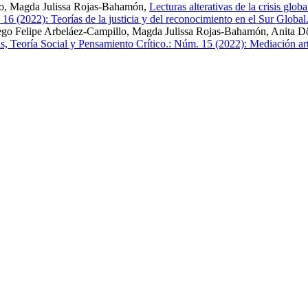
llo, Magda Julissa Rojas-Bahamón,
Lecturas alterativas de la crisis glo
6 (2022): Teorías de la justicia y del reconocimiento en el Sur Global
ego Felipe Arbeláez-Campillo, Magda Julissa Rojas-Bahamón, Anita Dö
 Teoría Social y Pensamiento Crítico.: Núm. 15 (2022): Mediación artí