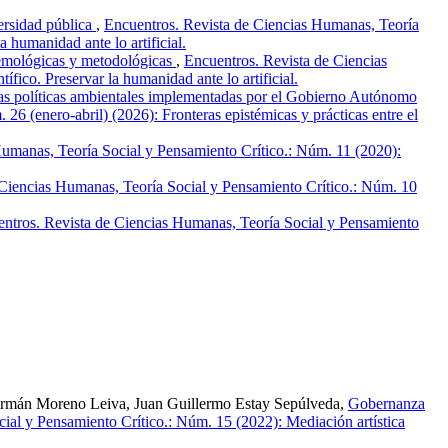
versidad pública
,
Encuentros. Revista de Ciencias Humanas, Teoría
 humanidad ante lo artificial.
stemológicas y metodológicas
,
Encuentros. Revista de Ciencias
fico. Preservar la humanidad ante lo artificial.
las políticas ambientales implementadas por el Gobierno Autónomo
6 (enero-abril) (2026): Fronteras epistémicas y prácticas entre el
umanas, Teoría Social y Pensamiento Crítico.: Núm. 11 (2020):
 Ciencias Humanas, Teoría Social y Pensamiento Crítico.: Núm. 10
ntros. Revista de Ciencias Humanas, Teoría Social y Pensamiento
Germán Moreno Leiva, Juan Guillermo Estay Sepúlveda,
Gobernanza
ial y Pensamiento Crítico.: Núm. 15 (2022): Mediación artística