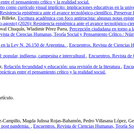
ntre el pensamiento crítico y la realidad social.
rio como currículo visual implícito: implicaciones educativas en la uni
sistencia epistémica ante el avance tecnológico-científico. Preservar la
 Billeke,
Escritura académica con foco antirracista: algunas notas epi
osto) (2026): Resistencia epistémica ante el avance tecnológico-cientí
val Chuquín, Wladimir Pérez Parra,
Percepción ciudadana en torno a 
vista de Ciencias Humanas, Teoría Social y Pensamiento Crítico.: Núm. 2
 en la Ley N. 26.150 de Argentina.
,
Encuentros. Revista de Ciencias H
 popular, indígena, campesina e intercultural
,
Encuentros. Revista de
z,
Relación fecundidad y educación: una revisión de la literatura
,
Encue
rácticas entre el pensamiento crítico y la realidad social.
rtículo.
áez-Campillo, Magda Julissa Rojas-Bahamón, Pedro Villasana López, 
jo post pandemia.
,
Encuentros. Revista de Ciencias Humanas, Teoría Soc