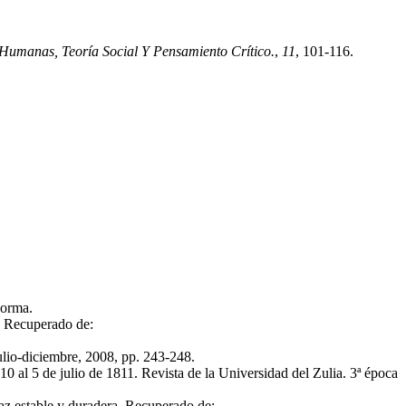
 Humanas, Teoría Social Y Pensamiento Crítico.
,
11
, 101-116.
Norma.
. Recuperado de:
ulio-diciembre, 2008, pp. 243-248.
 5 de julio de 1811. Revista de la Universidad del Zulia. 3ª época
estable y duradera. Recuperado de: