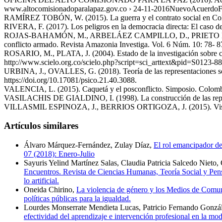
www.altocomisionadoparalapaz.gov.co › 24-11-2016NuevoAcuerdoFi
RAMÍREZ TOBÓN, W. (2015). La guerra y el contrato social en Col
RIVERA, F. (2017). Los peligros en la democracia directa: El caso de
ROJAS-BAHAMÓN, M., ARBELÁEZ CAMPILLO, D., PRIETO MEDINA, J. (
conflicto armado. Revista Amazonia Investiga. Vol. 6 Núm. 10: 78- 8
ROSARIO, M., PLATA, J. (2004). Estado de la investigación sobre con
http://www.scielo.org.co/scielo.php?script=sci_arttext&pid=S0123
URBINA, J., OVALLES, G. (2018). Teoría de las representaciones soci
https://doi.org/10.17081/psico.21.40.3088.
VALENCIA, L. (2015). Caquetá y el posconflicto. Simposio. Colomb
VASILACHIS DE GIALDINO, I. (1998). La construcción de las representa
VILLASMIL ESPINOZA, J., BERRIOS ORTIGOZA, J. (2015). Visión y re
Artículos similares
Álvaro Márquez-Fernández, Zulay Díaz,
El rol emancipador de
07 (2018): Enero-Julio
Sayuris Yelind Martínez Salas, Claudia Patricia Salcedo Nieto, 
Encuentros. Revista de Ciencias Humanas, Teoría Social y Pens
lo artificial.
Oneida Chirino,
La violencia de género y los Medios de Comu
políticas públicas para la igualdad.
Lourdes Monserrate Mendieta Lucas, Patricio Fernando Gonzál
efectividad del aprendizaje e intervención profesional en la mod