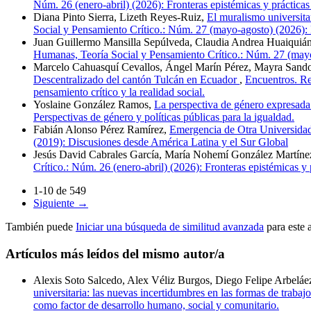
Núm. 26 (enero-abril) (2026): Fronteras epistémicas y prácticas e
Diana Pinto Sierra, Lizeth Reyes-Ruiz,
El muralismo universita
Social y Pensamiento Crítico.: Núm. 27 (mayo-agosto) (2026): Re
Juan Guillermo Mansilla Sepúlveda, Claudia Andrea Huaiquián
Humanas, Teoría Social y Pensamiento Crítico.: Núm. 27 (mayo-ag
Marcelo Cahuasquí Cevallos, Ángel Marín Pérez, Mayra Sando
Descentralizado del cantón Tulcán en Ecuador
,
Encuentros. Re
pensamiento crítico y la realidad social.
Yoslaine González Ramos,
La perspectiva de género expresada
Perspectivas de género y políticas públicas para la igualdad.
Fabián Alonso Pérez Ramírez,
Emergencia de Otra Universidad:
(2019): Discusiones desde América Latina y el Sur Global
Jesús David Cabrales García, María Nohemí González Martíne
Crítico.: Núm. 26 (enero-abril) (2026): Fronteras epistémicas y p
1-10 de 549
Siguiente
→
También puede
Iniciar una búsqueda de similitud avanzada
para este a
Artículos más leídos del mismo autor/a
Alexis Soto Salcedo, Alex Véliz Burgos, Diego Felipe Arbel
universitaria: las nuevas incertidumbres en las formas de traba
como factor de desarrollo humano, social y comunitario.