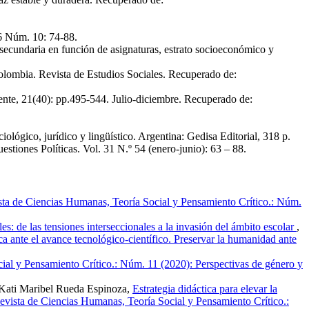
 6 Núm. 10: 74-88.
aria en función de asignaturas, estrato socioeconómico y
olombia. Revista de Estudios Sociales. Recuperado de:
nte, 21(40): pp.495-544. Julio-diciembre. Recuperado de:
ógico, jurídico y lingüístico. Argentina: Gedisa Editorial, 318 p.
nes Políticas. Vol. 31 N.º 54 (enero-junio): 63 – 88.
sta de Ciencias Humanas, Teoría Social y Pensamiento Crítico.: Núm.
es: de las tensiones interseccionales a la invasión del ámbito escolar
,
 ante el avance tecnológico-científico. Preservar la humanidad ante
ial y Pensamiento Crítico.: Núm. 11 (2020): Perspectivas de género y
 Kati Maribel Rueda Espinoza,
Estrategia didáctica para elevar la
evista de Ciencias Humanas, Teoría Social y Pensamiento Crítico.: