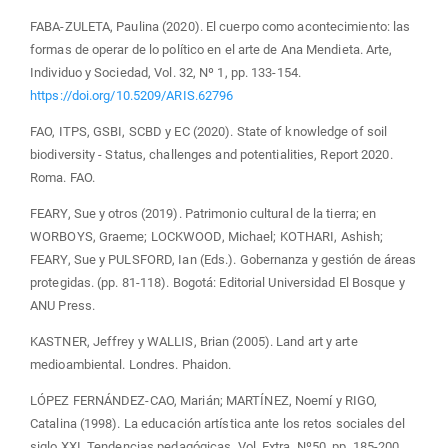
FABA-ZULETA, Paulina (2020). El cuerpo como acontecimiento: las
formas de operar de lo político en el arte de Ana Mendieta. Arte,
Individuo y Sociedad, Vol. 32, Nº 1, pp. 133-154.
https://doi.org/10.5209/ARIS.62796
FAO, ITPS, GSBI, SCBD y EC (2020). State of knowledge of soil
biodiversity - Status, challenges and potentialities, Report 2020.
Roma. FAO.
FEARY, Sue y otros (2019). Patrimonio cultural de la tierra; en
WORBOYS, Graeme; LOCKWOOD, Michael; KOTHARI, Ashish;
FEARY, Sue y PULSFORD, Ian (Eds.). Gobernanza y gestión de áreas
protegidas. (pp. 81-118). Bogotá: Editorial Universidad El Bosque y
ANU Press.
KASTNER, Jeffrey y WALLIS, Brian (2005). Land art y arte
medioambiental. Londres. Phaidon.
LÓPEZ FERNÁNDEZ-CAO, Marián; MARTÍNEZ, Noemí y RIGO,
Catalina (1998). La educación artística ante los retos sociales del
siglo XXI. Tendencias pedagógicas, Vol. Extra, Nº50, pp. 185-200.