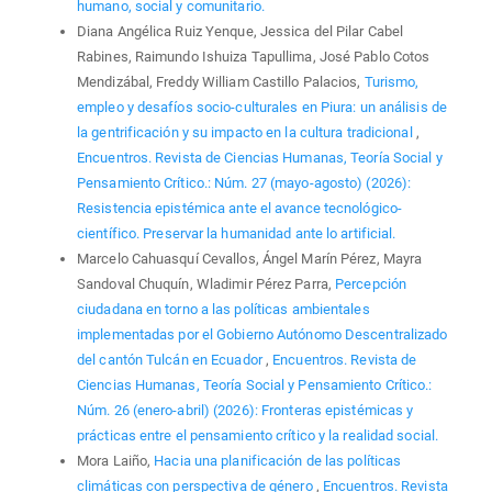
humano, social y comunitario.
Diana Angélica Ruiz Yenque, Jessica del Pilar Cabel
Rabines, Raimundo Ishuiza Tapullima, José Pablo Cotos
Mendizábal, Freddy William Castillo Palacios,
Turismo,
empleo y desafíos socio-culturales en Piura: un análisis de
la gentrificación y su impacto en la cultura tradicional
,
Encuentros. Revista de Ciencias Humanas, Teoría Social y
Pensamiento Crítico.: Núm. 27 (mayo-agosto) (2026):
Resistencia epistémica ante el avance tecnológico-
científico. Preservar la humanidad ante lo artificial.
Marcelo Cahuasquí Cevallos, Ángel Marín Pérez, Mayra
Sandoval Chuquín, Wladimir Pérez Parra,
Percepción
ciudadana en torno a las políticas ambientales
implementadas por el Gobierno Autónomo Descentralizado
del cantón Tulcán en Ecuador
,
Encuentros. Revista de
Ciencias Humanas, Teoría Social y Pensamiento Crítico.:
Núm. 26 (enero-abril) (2026): Fronteras epistémicas y
prácticas entre el pensamiento crítico y la realidad social.
Mora Laiño,
Hacia una planificación de las políticas
climáticas con perspectiva de género
,
Encuentros. Revista