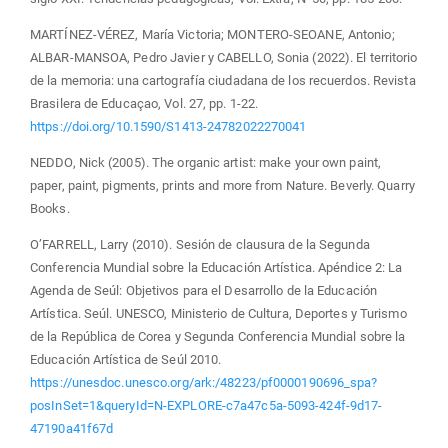
MARTÍNEZ-VÉREZ, María Victoria; MONTERO-SEOANE, Antonio;
ALBAR-MANSOA, Pedro Javier y CABELLO, Sonia (2022). El territorio
de la memoria: una cartografía ciudadana de los recuerdos. Revista
Brasilera de Educaçao, Vol. 27, pp. 1-22.
https://doi.org/10.1590/S1413-24782022270041
NEDDO, Nick (2005). The organic artist: make your own paint,
paper, paint, pigments, prints and more from Nature. Beverly. Quarry
Books.
O’FARRELL, Larry (2010). Sesión de clausura de la Segunda
Conferencia Mundial sobre la Educación Artística. Apéndice 2: La
Agenda de Seúl: Objetivos para el Desarrollo de la Educación
Artística. Seúl. UNESCO, Ministerio de Cultura, Deportes y Turismo
de la República de Corea y Segunda Conferencia Mundial sobre la
Educación Artística de Seúl 2010.
https://unesdoc.unesco.org/ark:/48223/pf0000190696_spa?
posInSet=1&queryId=N-EXPLORE-c7a47c5a-5093-424f-9d17-
47190a41f67d