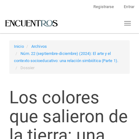
Navegación
Registrarse
Entrar
principal
Contenido
Toggl
principal
naviga
Barra
lateral
Inicio
Archivos
Núm. 22 (septiembre-diciembre) (2024): El arte y el
contexto socioeducativo: una relación simbiótica (Parte 1).
Dossier
Los colores
que salieron de
la tierra: una