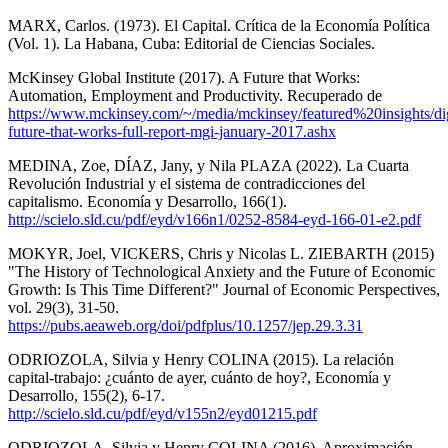
MARX, Carlos. (1973). El Capital. Crítica de la Economía Política
(Vol. 1). La Habana, Cuba: Editorial de Ciencias Sociales.
McKinsey Global Institute (2017). A Future that Works:
Automation, Employment and Productivity. Recuperado de
https://www.mckinsey.com/~/media/mckinsey/featured%20insights/
future-that-works-full-report-mgi-january-2017.ashx
MEDINA, Zoe, DÍAZ, Jany, y Nila PLAZA (2022). La Cuarta
Revolución Industrial y el sistema de contradicciones del
capitalismo. Economía y Desarrollo, 166(1).
http://scielo.sld.cu/pdf/eyd/v166n1/0252-8584-eyd-166-01-e2.pdf
MOKYR, Joel, VICKERS, Chris y Nicolas L. ZIEBARTH (2015)
"The History of Technological Anxiety and the Future of Economic
Growth: Is This Time Different?" Journal of Economic Perspectives,
vol. 29(3), 31-50.
https://pubs.aeaweb.org/doi/pdfplus/10.1257/jep.29.3.31
ODRIOZOLA, Silvia y Henry COLINA (2015). La relación
capital-trabajo: ¿cuánto de ayer, cuánto de hoy?, Economía y
Desarrollo, 155(2), 6-17.
http://scielo.sld.cu/pdf/eyd/v155n2/eyd01215.pdf
ODRIOZOLA, Silvia y Henry COLINA (2016). Aproximación