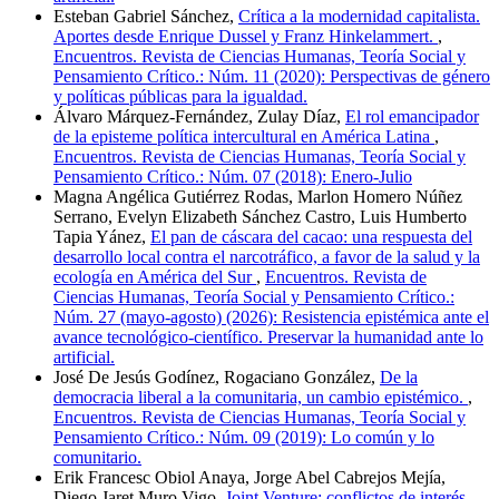
Esteban Gabriel Sánchez,
Crítica a la modernidad capitalista.
Aportes desde Enrique Dussel y Franz Hinkelammert.
,
Encuentros. Revista de Ciencias Humanas, Teoría Social y
Pensamiento Crítico.: Núm. 11 (2020): Perspectivas de género
y políticas públicas para la igualdad.
Álvaro Márquez-Fernández, Zulay Díaz,
El rol emancipador
de la episteme política intercultural en América Latina
,
Encuentros. Revista de Ciencias Humanas, Teoría Social y
Pensamiento Crítico.: Núm. 07 (2018): Enero-Julio
Magna Angélica Gutiérrez Rodas, Marlon Homero Núñez
Serrano, Evelyn Elizabeth Sánchez Castro, Luis Humberto
Tapia Yánez,
El pan de cáscara del cacao: una respuesta del
desarrollo local contra el narcotráfico, a favor de la salud y la
ecología en América del Sur
,
Encuentros. Revista de
Ciencias Humanas, Teoría Social y Pensamiento Crítico.:
Núm. 27 (mayo-agosto) (2026): Resistencia epistémica ante el
avance tecnológico-científico. Preservar la humanidad ante lo
artificial.
José De Jesús Godínez, Rogaciano González,
De la
democracia liberal a la comunitaria, un cambio epistémico.
,
Encuentros. Revista de Ciencias Humanas, Teoría Social y
Pensamiento Crítico.: Núm. 09 (2019): Lo común y lo
comunitario.
Erik Francesc Obiol Anaya, Jorge Abel Cabrejos Mejía,
Diego Jaret Muro Vigo,
Joint Venture: conflictos de interés,