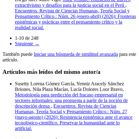
extractivismo y desafíos para la justicia social en el Perú
,
Encuentros. Revista de Ciencias Humanas, Teoría Social y
Pensamiento Crítico.: Núm. 26 (enero-abril) (2026): Fronteras
epistémicas y prácticas entre el pensamiento crítico y la
realidad social.
1-10 de 248
Siguiente
→
También puede
Iniciar una búsqueda de similitud avanzada
para este
artículo.
Artículos más leídos del mismo autor/a
Susetty Lorena Gómez García, Yenniz Aracely Sánchez
Briones, Nila Plaza Macías, Lucía Dolores Loor Bravo,
Metodología para predicción del fracaso empresarial en
sectores informales: una propuesta a partir de la noción de
descripción densa
,
Encuentros. Revista de Ciencias
Humanas, Teoría Social y Pensamiento Crítico.: Núm. 27
(mayo-agosto) (2026): Resistencia epistémica ante el avance
tecnológico-científico. Preservar la humanidad ante lo
artificial.