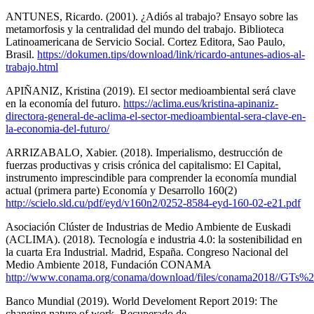
ANTUNES, Ricardo. (2001). ¿Adiós al trabajo? Ensayo sobre las
metamorfosis y la centralidad del mundo del trabajo. Biblioteca
Latinoamericana de Servicio Social. Cortez Editora, Sao Paulo,
Brasil.
https://dokumen.tips/download/link/ricardo-antunes-adios-al-
trabajo.html
APIÑANIZ, Kristina (2019). El sector medioambiental será clave
en la economía del futuro.
https://aclima.eus/kristina-apinaniz-
directora-general-de-aclima-el-sector-medioambiental-sera-clave-en-
la-economia-del-futuro/
ARRIZABALO, Xabier. (2018). Imperialismo, destrucción de
fuerzas productivas y crisis crónica del capitalismo: El Capital,
instrumento imprescindible para comprender la economía mundial
actual (primera parte) Economía y Desarrollo 160(2)
http://scielo.sld.cu/pdf/eyd/v160n2/0252-8584-eyd-160-02-e21.pdf
Asociación Clúster de Industrias de Medio Ambiente de Euskadi
(ACLIMA). (2018). Tecnología e industria 4.0: la sostenibilidad en
la cuarta Era Industrial. Madrid, España. Congreso Nacional del
Medio Ambiente 2018, Fundación CONAMA
http://www.conama.org/conama/download/files/conama2018//GTs%2
Banco Mundial (2019). World Develoment Report 2019: The
changing nature of work. Recuperado de