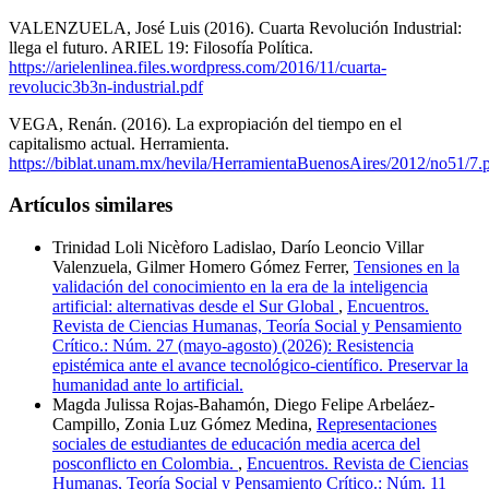
VALENZUELA, José Luis (2016). Cuarta Revolución Industrial:
llega el futuro. ARIEL 19: Filosofía Política.
https://arielenlinea.files.wordpress.com/2016/11/cuarta-
revolucic3b3n-industrial.pdf
VEGA, Renán. (2016). La expropiación del tiempo en el
capitalismo actual. Herramienta.
https://biblat.unam.mx/hevila/HerramientaBuenosAires/2012/no51/7.
Artículos similares
Trinidad Loli Nicèforo Ladislao, Darío Leoncio Villar
Valenzuela, Gilmer Homero Gómez Ferrer,
Tensiones en la
validación del conocimiento en la era de la inteligencia
artificial: alternativas desde el Sur Global
,
Encuentros.
Revista de Ciencias Humanas, Teoría Social y Pensamiento
Crítico.: Núm. 27 (mayo-agosto) (2026): Resistencia
epistémica ante el avance tecnológico-científico. Preservar la
humanidad ante lo artificial.
Magda Julissa Rojas-Bahamón, Diego Felipe Arbeláez-
Campillo, Zonia Luz Gómez Medina,
Representaciones
sociales de estudiantes de educación media acerca del
posconflicto en Colombia.
,
Encuentros. Revista de Ciencias
Humanas, Teoría Social y Pensamiento Crítico.: Núm. 11