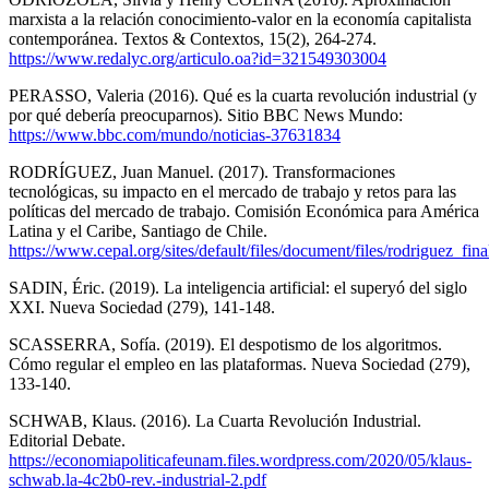
marxista a la relación conocimiento-valor en la economía capitalista
contemporánea. Textos & Contextos, 15(2), 264-274.
https://www.redalyc.org/articulo.oa?id=321549303004
PERASSO, Valeria (2016). Qué es la cuarta revolución industrial (y
por qué debería preocuparnos). Sitio BBC News Mundo:
https://www.bbc.com/mundo/noticias-37631834
RODRÍGUEZ, Juan Manuel. (2017). Transformaciones
tecnológicas, su impacto en el mercado de trabajo y retos para las
políticas del mercado de trabajo. Comisión Económica para América
Latina y el Caribe, Santiago de Chile.
https://www.cepal.org/sites/default/files/document/files/rodriguez_fina
SADIN, Éric. (2019). La inteligencia artificial: el superyó del siglo
XXI. Nueva Sociedad (279), 141-148.
SCASSERRA, Sofía. (2019). El despotismo de los algoritmos.
Cómo regular el empleo en las plataformas. Nueva Sociedad (279),
133-140.
SCHWAB, Klaus. (2016). La Cuarta Revolución Industrial.
Editorial Debate.
https://economiapoliticafeunam.files.wordpress.com/2020/05/klaus-
schwab.la-4c2b0-rev.-industrial-2.pdf