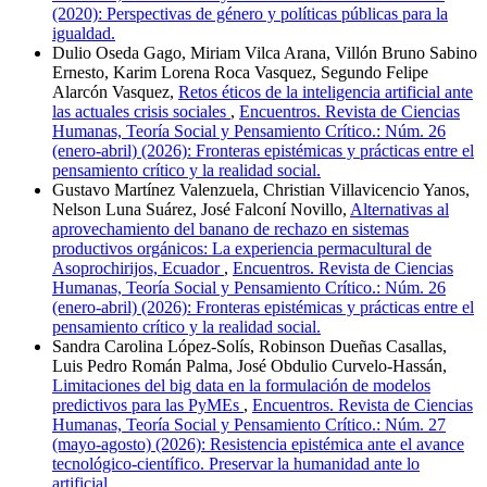
(2020): Perspectivas de género y políticas públicas para la
igualdad.
Dulio Oseda Gago, Miriam Vilca Arana, Villón Bruno Sabino
Ernesto, Karim Lorena Roca Vasquez, Segundo Felipe
Alarcón Vasquez,
Retos éticos de la inteligencia artificial ante
las actuales crisis sociales
,
Encuentros. Revista de Ciencias
Humanas, Teoría Social y Pensamiento Crítico.: Núm. 26
(enero-abril) (2026): Fronteras epistémicas y prácticas entre el
pensamiento crítico y la realidad social.
Gustavo Martínez Valenzuela, Christian Villavicencio Yanos,
Nelson Luna Suárez, José Falconí Novillo,
Alternativas al
aprovechamiento del banano de rechazo en sistemas
productivos orgánicos: La experiencia permacultural de
Asoprochirijos, Ecuador
,
Encuentros. Revista de Ciencias
Humanas, Teoría Social y Pensamiento Crítico.: Núm. 26
(enero-abril) (2026): Fronteras epistémicas y prácticas entre el
pensamiento crítico y la realidad social.
Sandra Carolina López-Solís, Robinson Dueñas Casallas,
Luis Pedro Román Palma, José Obdulio Curvelo-Hassán,
Limitaciones del big data en la formulación de modelos
predictivos para las PyMEs
,
Encuentros. Revista de Ciencias
Humanas, Teoría Social y Pensamiento Crítico.: Núm. 27
(mayo-agosto) (2026): Resistencia epistémica ante el avance
tecnológico-científico. Preservar la humanidad ante lo
artificial.