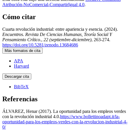
Atribución-NoComercial-CompartirIgual 4.0
.
Cómo citar
Cuarta revolución industrial: entre apariencia y esencia. (2024).
Encuentros. Revista De Ciencias Humanas, Teoría Social Y
Pensamiento Crítico.
,
22 (septiembre-diciembre)
, 263-274.
https://doi.org/10.5281/zenodo.13684686
Más formatos de cita
APA
Harvard
Descargar cita
BibTeX
Referencias
ÁLVAREZ, Henar (2017). La oportunidad para los empleos verdes
con la revolución industrial 4.0.
https://www.bollettinoadapt.it/la-
oportunidad-para-los-empleos-verdes-con-la-revolucion-industrial-4-
0/