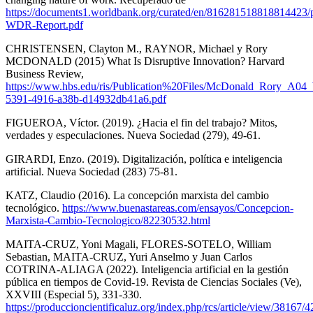
https://documents1.worldbank.org/curated/en/816281518818814423/
WDR-Report.pdf
CHRISTENSEN, Clayton M., RAYNOR, Michael y Rory
MCDONALD (2015) What Is Disruptive Innovation? Harvard
Business Review,
https://www.hbs.edu/ris/Publication%20Files/McDonald_Rory_A0
5391-4916-a38b-d14932db41a6.pdf
FIGUEROA, Víctor. (2019). ¿Hacia el fin del trabajo? Mitos,
verdades y especulaciones. Nueva Sociedad (279), 49-61.
GIRARDI, Enzo. (2019). Digitalización, política e inteligencia
artificial. Nueva Sociedad (283) 75-81.
KATZ, Claudio (2016). La concepción marxista del cambio
tecnológico.
https://www.buenastareas.com/ensayos/Concepcion-
Marxista-Cambio-Tecnologico/82230532.html
MAITA-CRUZ, Yoni Magali, FLORES-SOTELO, William
Sebastian, MAITA-CRUZ, Yuri Anselmo y Juan Carlos
COTRINA-ALIAGA (2022). Inteligencia artificial en la gestión
pública en tiempos de Covid-19. Revista de Ciencias Sociales (Ve),
XXVIII (Especial 5), 331-330.
https://produccioncientificaluz.org/index.php/rcs/article/view/38167/