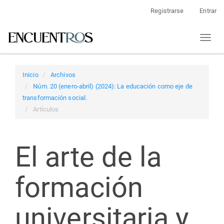
Navegación
Registrarse
Entrar
principal
Contenido
Toggl
principal
naviga
Barra
lateral
Inicio
Archivos
Núm. 20 (enero-abril) (2024): La educación como eje de
transformación social.
Artículos
El arte de la
formación
universitaria y