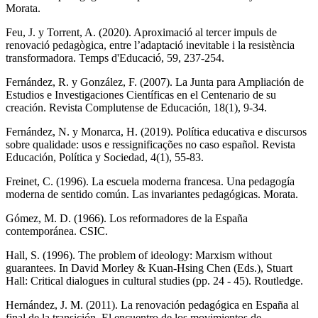
Morata.
Feu, J. y Torrent, A. (2020). Aproximació al tercer impuls de
renovació pedagògica, entre l’adaptació inevitable i la resistència
transformadora. Temps d'Educació, 59, 237-254.
Fernández, R. y González, F. (2007). La Junta para Ampliación de
Estudios e Investigaciones Científicas en el Centenario de su
creación. Revista Complutense de Educación, 18(1), 9-34.
Fernández, N. y Monarca, H. (2019). Política educativa e discursos
sobre qualidade: usos e ressignificações no caso español. Revista
Educación, Política y Sociedad, 4(1), 55-83.
Freinet, C. (1996). La escuela moderna francesa. Una pedagogía
moderna de sentido común. Las invariantes pedagógicas. Morata.
Gómez, M. D. (1966). Los reformadores de la España
contemporánea. CSIC.
Hall, S. (1996). The problem of ideology: Marxism without
guarantees. In David Morley & Kuan-Hsing Chen (Eds.), Stuart
Hall: Critical dialogues in cultural studies (pp. 24 - 45). Routledge.
Hernández, J. M. (2011). La renovación pedagógica en España al
final de la transición. El encuentro de los movimientos de