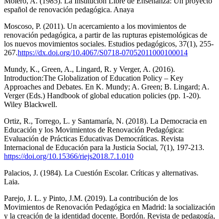
Molero, A. (1985). La Institución Libre de Enseñanza: Un proyecto
español de renovación pedagógica. Anaya
Moscoso, P. (2011). Un acercamiento a los movimientos de
renovación pedagógica, a partir de las rupturas epistemológicas de
los nuevos movimientos sociales. Estudios pedagógicos, 37(1), 255-
267.
https://dx.doi.org/10.4067/S0718-07052011000100014
Mundy, K., Green, A., Lingard, R. y Verger, A. (2016).
Introduction:The Globalization of Education Policy – Key
Approaches and Debates. En K. Mundy; A. Green; B. Lingard; A.
Verger (Eds.) Handbook of global education policies (pp. 1-20).
Wiley Blackwell.
Ortiz, R., Torrego, L. y Santamaría, N. (2018). La Democracia en
Educación y los Movimientos de Renovación Pedagógica:
Evaluación de Prácticas Educativas Democráticas. Revista
Internacional de Educación para la Justicia Social, 7(1), 197-213.
https://doi.org/10.15366/riejs2018.7.1.010
Palacios, J. (1984). La Cuestión Escolar. Críticas y alternativas.
Laia.
Parejo, J. L. y Pinto, J.M. (2019). La contribución de los
Movimientos de Renovación Pedagógica en Madrid: la socialización
y la creación de la identidad docente. Bordón. Revista de pedagogía,