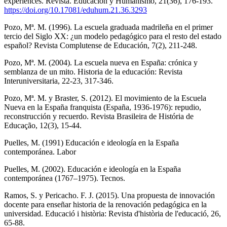
experiences. Revista. Educación y Humanismo, 21(36), 176-193.
https://doi.org/10.17081/eduhum.21.36.3293
Pozo, Mª. M. (1996). La escuela graduada madrileña en el primer
tercio del Siglo XX: ¿un modelo pedagógico para el resto del estado
español? Revista Complutense de Educación, 7(2), 211-248.
Pozo, Mª. M. (2004). La escuela nueva en España: crónica y
semblanza de un mito. Historia de la educación: Revista
Interuniversitaria, 22-23, 317-346.
Pozo, Mª. M. y Braster, S. (2012). El movimiento de la Escuela
Nueva en la España franquista (España, 1936-1976): repudio,
reconstrucción y recuerdo. Revista Brasileira de História de
Educação, 12(3), 15-44.
Puelles, M. (1991) Educación e ideología en la España
contemporánea. Labor
Puelles, M. (2002). Educación e ideología en la España
contemporánea (1767–1975). Tecnos.
Ramos, S. y Pericacho. F. J. (2015). Una propuesta de innovación
docente para enseñar historia de la renovación pedagógica en la
universidad. Educació i història: Revista d'història de l'educació, 26,
65-88.