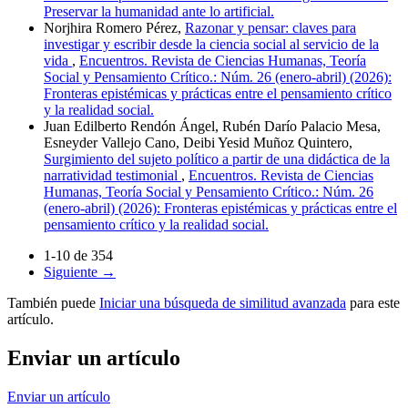
Preservar la humanidad ante lo artificial.
Norjhira Romero Pérez,
Razonar y pensar: claves para
investigar y escribir desde la ciencia social al servicio de la
vida
,
Encuentros. Revista de Ciencias Humanas, Teoría
Social y Pensamiento Crítico.: Núm. 26 (enero-abril) (2026):
Fronteras epistémicas y prácticas entre el pensamiento crítico
y la realidad social.
Juan Edilberto Rendón Ángel, Rubén Darío Palacio Mesa,
Esneyder Vallejo Cano, Deibi Yesid Muñoz Quintero,
Surgimiento del sujeto político a partir de una didáctica de la
narratividad testimonial
,
Encuentros. Revista de Ciencias
Humanas, Teoría Social y Pensamiento Crítico.: Núm. 26
(enero-abril) (2026): Fronteras epistémicas y prácticas entre el
pensamiento crítico y la realidad social.
1-10 de 354
Siguiente
→
También puede
Iniciar una búsqueda de similitud avanzada
para este
artículo.
Enviar un artículo
Enviar un artículo