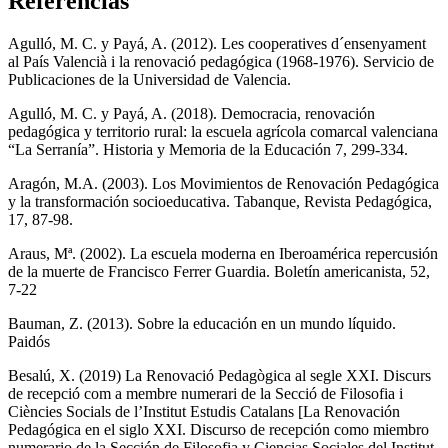
Referencias
Agulló, M. C. y Payá, A. (2012). Les cooperatives d´ensenyament
al País Valencià i la renovació pedagógica (1968-1976). Servicio de
Publicaciones de la Universidad de Valencia.
Agulló, M. C. y Payá, A. (2018). Democracia, renovación
pedagógica y territorio rural: la escuela agrícola comarcal valenciana
“La Serranía”. Historia y Memoria de la Educación 7, 299-334.
Aragón, M.A. (2003). Los Movimientos de Renovación Pedagógica
y la transformación socioeducativa. Tabanque, Revista Pedagógica,
17, 87-98.
Araus, Mª. (2002). La escuela moderna en Iberoamérica repercusión
de la muerte de Francisco Ferrer Guardia. Boletín americanista, 52,
7-22
Bauman, Z. (2013). Sobre la educación en un mundo líquido.
Paidós
Besalú, X. (2019) La Renovació Pedagògica al segle XXI. Discurs
de recepció com a membre numerari de la Secció de Filosofia i
Ciències Socials de l’Institut Estudis Catalans [La Renovación
Pedagógica en el siglo XXI. Discurso de recepción como miembro
numerario de la Sección de Filosofia y Ciencias Sociales del Institut