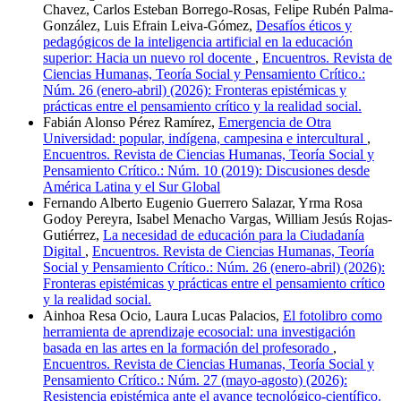
Chavez, Carlos Esteban Borrego-Rosas, Felipe Rubén Palma-
González, Luis Efrain Leiva-Gómez,
Desafíos éticos y
pedagógicos de la inteligencia artificial en la educación
superior: Hacia un nuevo rol docente
,
Encuentros. Revista de
Ciencias Humanas, Teoría Social y Pensamiento Crítico.:
Núm. 26 (enero-abril) (2026): Fronteras epistémicas y
prácticas entre el pensamiento crítico y la realidad social.
Fabián Alonso Pérez Ramírez,
Emergencia de Otra
Universidad: popular, indígena, campesina e intercultural
,
Encuentros. Revista de Ciencias Humanas, Teoría Social y
Pensamiento Crítico.: Núm. 10 (2019): Discusiones desde
América Latina y el Sur Global
Fernando Alberto Eugenio Guerrero Salazar, Yrma Rosa
Godoy Pereyra, Isabel Menacho Vargas, William Jesús Rojas-
Gutiérrez,
La necesidad de educación para la Ciudadanía
Digital
,
Encuentros. Revista de Ciencias Humanas, Teoría
Social y Pensamiento Crítico.: Núm. 26 (enero-abril) (2026):
Fronteras epistémicas y prácticas entre el pensamiento crítico
y la realidad social.
Ainhoa Resa Ocio, Laura Lucas Palacios,
El fotolibro como
herramienta de aprendizaje ecosocial: una investigación
basada en las artes en la formación del profesorado
,
Encuentros. Revista de Ciencias Humanas, Teoría Social y
Pensamiento Crítico.: Núm. 27 (mayo-agosto) (2026):
Resistencia epistémica ante el avance tecnológico-científico.