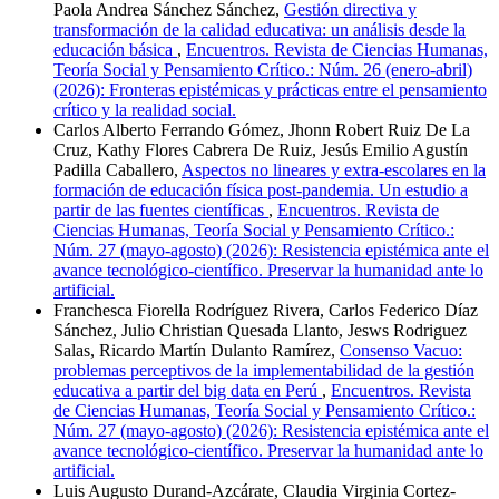
Paola Andrea Sánchez Sánchez,
Gestión directiva y
transformación de la calidad educativa: un análisis desde la
educación básica
,
Encuentros. Revista de Ciencias Humanas,
Teoría Social y Pensamiento Crítico.: Núm. 26 (enero-abril)
(2026): Fronteras epistémicas y prácticas entre el pensamiento
crítico y la realidad social.
Carlos Alberto Ferrando Gómez, Jhonn Robert Ruiz De La
Cruz, Kathy Flores Cabrera De Ruiz, Jesús Emilio Agustín
Padilla Caballero,
Aspectos no lineares y extra-escolares en la
formación de educación física post-pandemia. Un estudio a
partir de las fuentes científicas
,
Encuentros. Revista de
Ciencias Humanas, Teoría Social y Pensamiento Crítico.:
Núm. 27 (mayo-agosto) (2026): Resistencia epistémica ante el
avance tecnológico-científico. Preservar la humanidad ante lo
artificial.
Franchesca Fiorella Rodríguez Rivera, Carlos Federico Díaz
Sánchez, Julio Christian Quesada Llanto, Jesws Rodriguez
Salas, Ricardo Martín Dulanto Ramírez,
Consenso Vacuo:
problemas perceptivos de la implementabilidad de la gestión
educativa a partir del big data en Perú
,
Encuentros. Revista
de Ciencias Humanas, Teoría Social y Pensamiento Crítico.:
Núm. 27 (mayo-agosto) (2026): Resistencia epistémica ante el
avance tecnológico-científico. Preservar la humanidad ante lo
artificial.
Luis Augusto Durand-Azcárate, Claudia Virginia Cortez-