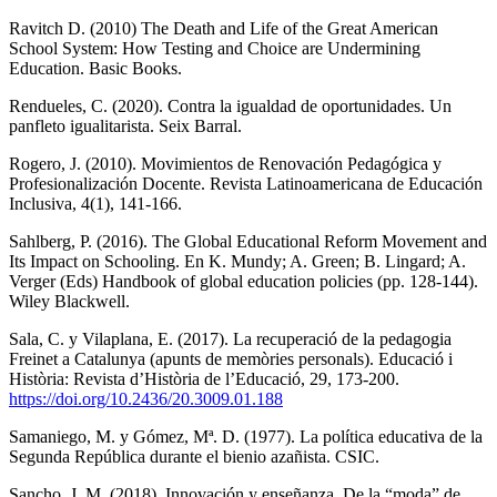
Ravitch D. (2010) The Death and Life of the Great American
School System: How Testing and Choice are Undermining
Education. Basic Books.
Rendueles, C. (2020). Contra la igualdad de oportunidades. Un
panfleto igualitarista. Seix Barral.
Rogero, J. (2010). Movimientos de Renovación Pedagógica y
Profesionalización Docente. Revista Latinoamericana de Educación
Inclusiva, 4(1), 141-166.
Sahlberg, P. (2016). The Global Educational Reform Movement and
Its Impact on Schooling. En K. Mundy; A. Green; B. Lingard; A.
Verger (Eds) Handbook of global education policies (pp. 128-144).
Wiley Blackwell.
Sala, C. y Vilaplana, E. (2017). La recuperació de la pedagogia
Freinet a Catalunya (apunts de memòries personals). Educació i
Història: Revista d’Història de l’Educació, 29, 173-200.
https://doi.org/10.2436/20.3009.01.188
Samaniego, M. y Gómez, Mª. D. (1977). La política educativa de la
Segunda República durante el bienio azañista. CSIC.
Sancho, J. M. (2018). Innovación y enseñanza. De la “moda” de