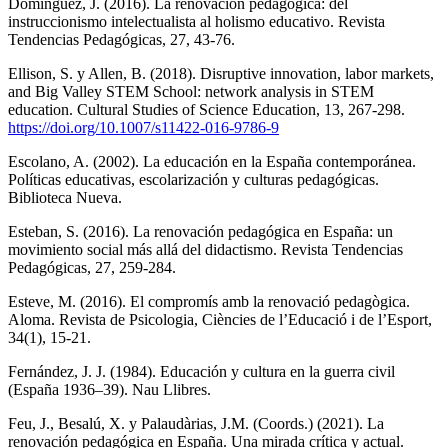
Domínguez, J. (2016). La renovación pedagógica: del
instruccionismo intelectualista al holismo educativo. Revista
Tendencias Pedagógicas, 27, 43-76.
Ellison, S. y Allen, B. (2018). Disruptive innovation, labor markets,
and Big Valley STEM School: network analysis in STEM
education. Cultural Studies of Science Education, 13, 267-298.
https://doi.org/10.1007/s11422-016-9786-9
Escolano, A. (2002). La educación en la España contemporánea.
Políticas educativas, escolarización y culturas pedagógicas.
Biblioteca Nueva.
Esteban, S. (2016). La renovación pedagógica en España: un
movimiento social más allá del didactismo. Revista Tendencias
Pedagógicas, 27, 259-284.
Esteve, M. (2016). El compromís amb la renovació pedagògica.
Aloma. Revista de Psicologia, Ciències de l’Educació i de l’Esport,
34(1), 15-21.
Fernández, J. J. (1984). Educación y cultura en la guerra civil
(España 1936–39). Nau Llibres.
Feu, J., Besalú, X. y Palaudàrias, J.M. (Coords.) (2021). La
renovación pedagógica en España. Una mirada crítica y actual.