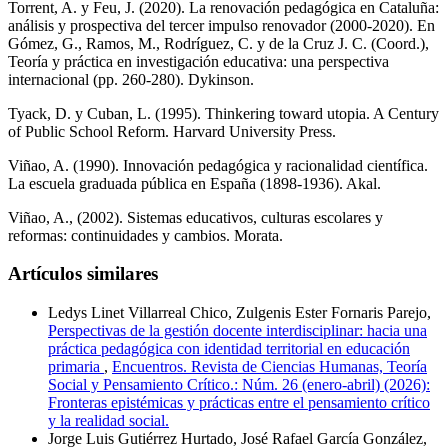
Torrent, A. y Feu, J. (2020). La renovación pedagógica en Cataluña:
análisis y prospectiva del tercer impulso renovador (2000-2020). En
Gómez, G., Ramos, M., Rodríguez, C. y de la Cruz J. C. (Coord.),
Teoría y práctica en investigación educativa: una perspectiva
internacional (pp. 260-280). Dykinson.
Tyack, D. y Cuban, L. (1995). Thinkering toward utopia. A Century
of Public School Reform. Harvard University Press.
Viñao, A. (1990). Innovación pedagógica y racionalidad científica.
La escuela graduada pública en España (1898-1936). Akal.
Viñao, A., (2002). Sistemas educativos, culturas escolares y
reformas: continuidades y cambios. Morata.
Artículos similares
Ledys Linet Villarreal Chico, Zulgenis Ester Fornaris Parejo,
Perspectivas de la gestión docente interdisciplinar: hacia una
práctica pedagógica con identidad territorial en educación
primaria
,
Encuentros. Revista de Ciencias Humanas, Teoría
Social y Pensamiento Crítico.: Núm. 26 (enero-abril) (2026):
Fronteras epistémicas y prácticas entre el pensamiento crítico
y la realidad social.
Jorge Luis Gutiérrez Hurtado, José Rafael García González,