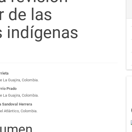
ir de las
 indígenas
tenido
rrieta
e La Guajira, Colombia.
cipal
rrío Prado
e La Guajira, Colombia.
a Sandoval Herrera
el Atlántico, Colombia.
culo
sumen