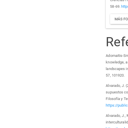
58-69.
htt
MÁS FO
Ref
Adomaitis-Smit
knowledge, an
landscapes i
57, 101920.
Alvarado, J. 
supuestos col
Filosofía y T
https://publi
Alvarado, J.,
intercultural