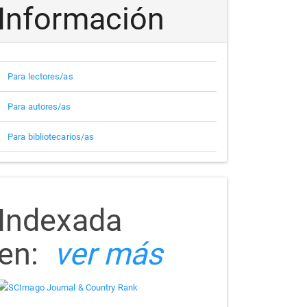
Información
Para lectores/as
Para autores/as
Para bibliotecarios/as
indizada
Indexada
en:
ver más