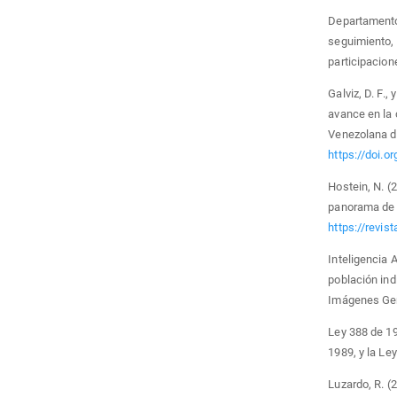
Departamento
seguimiento, 
participacion
Galviz, D. F.,
avance en la
Venezolana de
https://doi.o
Hostein, N. (
panorama de s
https://revis
Inteligencia A
población indí
Imágenes Gen
Ley 388 de 19
1989, y la Le
Luzardo, R. (