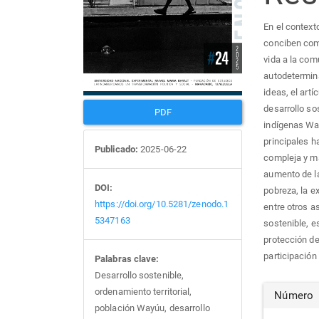
En el contexto
conciben com
vida a la com
autodetermina
ideas, el artí
desarrollo so
PDF
indígenas Wa
principales 
Publicado:
2025-06-22
compleja y ma
aumento de l
DOI:
pobreza, la e
https://doi.org/10.5281/zenodo.1
entre otros a
5347163
sostenible, es
protección del
participación
Palabras clave:
Desarrollo sostenible,
Det
ordenamiento territorial,
Número
población Wayúu, desarrollo