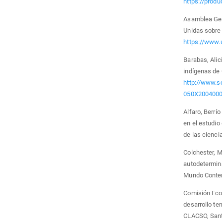
https://produ
Asamblea Gen
Unidas sobre
https://www.
Barabas, Alic
indígenas de 
http://www.sc
050X2004000
Alfaro, Berrí
en el estudi
de las cienci
Colchester, M.
autodetermina
Mundo Conte
Comisión Econ
desarrollo ter
CLACSO, Sant