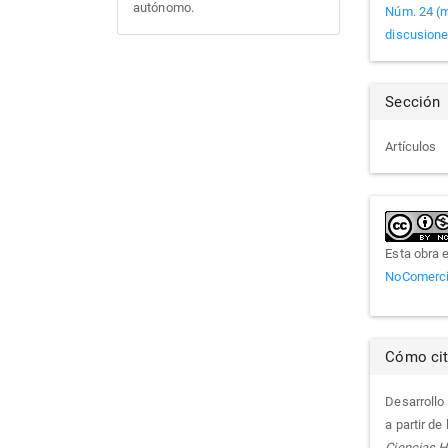
del
autónomo.
Núm. 24 (m
discusiones
artí
Sección
Artículos
Esta obra 
NoComercia
Cómo cit
Desarrollo 
a partir d
Ciencias H