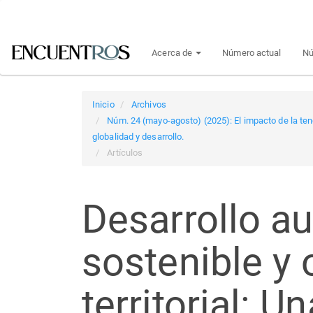
Navegación
principal
Contenido
Acerca de
Número actual
Nú
principal
Barra
lateral
Inicio
Archivos
Núm. 24 (mayo-agosto) (2025): El impacto de la tende
globalidad y desarrollo.
Artículos
Desarrollo 
sostenible y
territorial: U