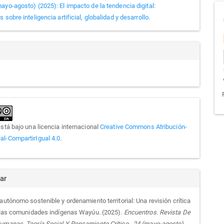
ayo-agosto) (2025): El impacto de la tendencia digital:
 sobre inteligencia artificial, globalidad y desarrollo.
culo
está bajo una licencia internacional
Creative Commons Atribución-
l-CompartirIgual 4.0
.
ar
autónomo sostenible y ordenamiento territorial: Una revisión crítica
e las comunidades indígenas Wayúu. (2025).
Encuentros. Revista De
umanas, Teoría Social Y Pensamiento Crítico.
,
24 (mayo-agosto)
,