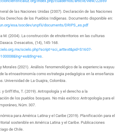
ccioncientificaluz.org/index.php/cuadernos/article/view/22869
eral de las Naciones Unidas (2007). Declaración de las Naciones
 los Derechos de los Pueblos Indígenas. Documento disponible en:
un.org/esa/socdev/unpfii/documents/DRIPS_es.pdf
ia M. (2004). La construcción de etnoterritorios en las culturas
Oaxaca. Desacatos, (14), 145-168.
ielo.org.mx/scielo.php?script=sci_arttext&pid=S1607-
100008&lng=es&tlng=es
.
o y Morales (2021). Análisis fenomenológico de la experiencia wayuu
o de la etnoastronomía como estrategia pedagógica en la enseñanza
as. Universidad de La Guajira, Colombia.
 y Griffiths, T. (2019). Antropología y el derecho a la
ción de los pueblos bosques. No más exótico: Antropología para el
mporáneo, Núm. 307.
ómica para América Latina y el Caribe (2019). Planificación para el
ritorial sostenible en América Latina y el Caribe. Publicaciones
iago de Chile.