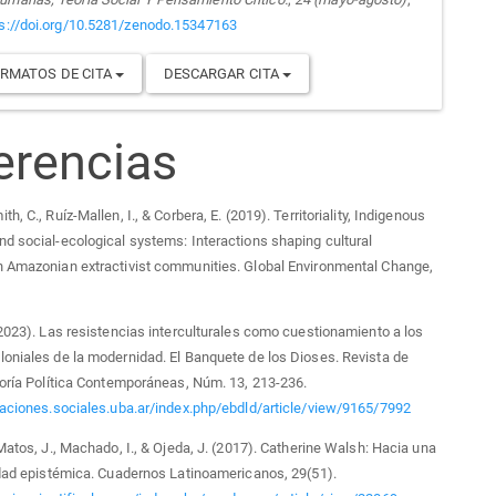
ps://doi.org/10.5281/zenodo.15347163
RMATOS DE CITA
DESCARGAR CITA
erencias
h, C., Ruíz-Mallen, I., & Corbera, E. (2019). Territoriality, Indigenous
d social-ecological systems: Interactions shaping cultural
n Amazonian extractivist communities. Global Environmental Change,
(2023). Las resistencias interculturales como cuestionamiento a los
oniales de la modernidad. El Banquete de los Dioses. Revista de
eoría Política Contemporáneas, Núm. 13, 213-236.
caciones.sociales.uba.ar/index.php/ebdld/article/view/9165/7992
 Matos, J., Machado, I., & Ojeda, J. (2017). Catherine Walsh: Hacia una
idad epistémica. Cuadernos Latinoamericanos, 29(51).