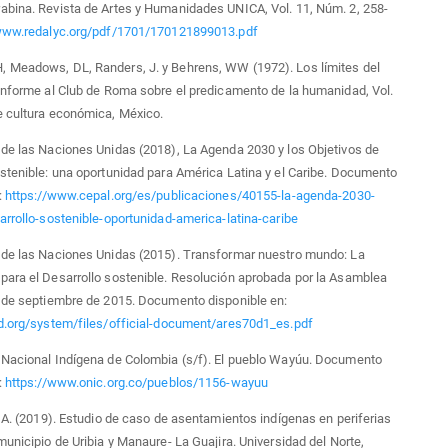
bina. Revista de Artes y Humanidades UNICA, Vol. 11, Núm. 2, 258-
/www.redalyc.org/pdf/1701/170121899013.pdf
 Meadows, DL, Randers, J. y Behrens, WW (1972). Los límites del
informe al Club de Roma sobre el predicamento de la humanidad, Vol.
e cultura económica, México.
de las Naciones Unidas (2018), La Agenda 2030 y los Objetivos de
stenible: una oportunidad para América Latina y el Caribe. Documento
:
https://www.cepal.org/es/publicaciones/40155-la-agenda-2030-
arrollo-sostenible-oportunidad-america-latina-caribe
 de las Naciones Unidas (2015). Transformar nuestro mundo: La
ara el Desarrollo sostenible. Resolución aprobada por la Asamblea
5 de septiembre de 2015. Documento disponible en:
ad.org/system/files/official-document/ares70d1_es.pdf
 Nacional Indígena de Colombia (s/f). El pueblo Wayúu. Documento
:
https://www.onic.org.co/pueblos/1156-wayuu
. A. (2019). Estudio de caso de asentamientos indígenas en periferias
municipio de Uribia y Manaure- La Guajira. Universidad del Norte,