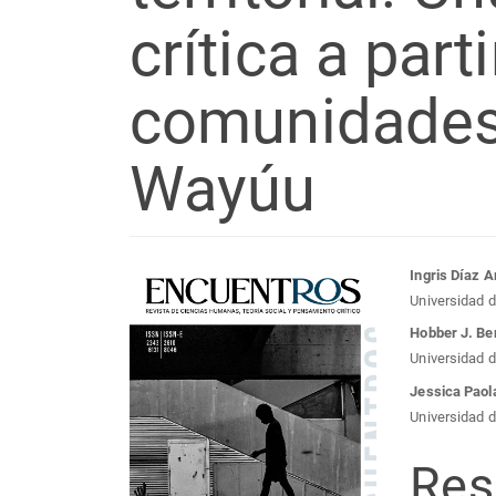
crítica a part
comunidades
Wayúu
Barra
Con
Ingris Díaz A
Universidad d
lateral
prin
Hobber J. Be
Universidad d
del
del
Jessica Paol
Universidad d
artículo
artí
Re