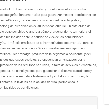
 actual, el desarrollo sostenible y el ordenamiento territorial se
o categorías fundamentales para garantizar mejores condiciones de
unidad Wayúu, fortaleciendo su capacidad de autogestión,
ción y de preservación de su identidad cultural. En este orden de
culo tiene por objetivo analizar cómo el ordenamiento territorial y el
stenible inciden sobre la calidad de vida de las comunidades
yúu. El método empleado es el hermenéutico-documental. Entre los
hallazgos se destaca que los Wayúu mantienen una organización
trilineal; sin embargo, producto de la hegemonía occidental y del
as desigualdades sociales, se encuentran amenazados por la
xplotación de los recursos naturales, la falta de servicios elementales,
spectos. Se concluye que, para garantizar el desarrollo autónomo y
 necesario el respeto a la diversidad y al diálogo intercultural, la
 entorno, la revisión de la calidad de vida, permitiendo la
 en igualdad de condiciones.
alles