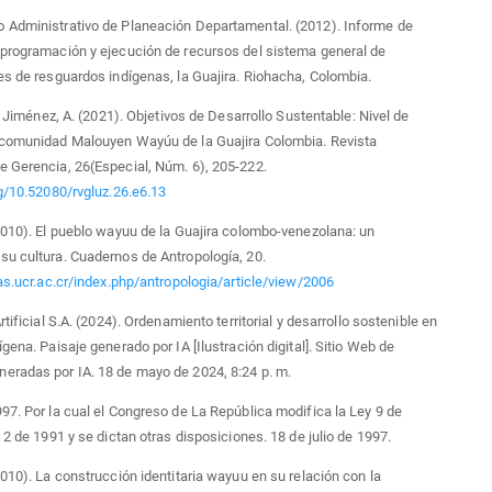
 Administrativo de Planeación Departamental. (2012). Informe de
programación y ejecución de recursos del sistema general de
es de resguardos indígenas, la Guajira. Riohacha, Colombia.
 y Jiménez, A. (2021). Objetivos de Desarrollo Sustentable: Nivel de
 comunidad Malouyen Wayúu de la Guajira Colombia. Revista
 Gerencia, 26(Especial, Núm. 6), 205-222.
rg/10.52080/rvgluz.26.e6.13
2010). El pueblo wayuu de la Guajira colombo-venezolana: un
u cultura. Cuadernos de Antropología, 20.
tas.ucr.ac.cr/index.php/antropologia/article/view/2006
rtificial S.A. (2024). Ordenamiento territorial y desarrollo sostenible en
gena. Paisaje generado por IA [Ilustración digital]. Sitio Web de
eradas por IA. 18 de mayo de 2024, 8:24 p. m.
97. Por la cual el Congreso de La República modifica la Ley 9 de
y 2 de 1991 y se dictan otras disposiciones. 18 de julio de 1997.
2010). La construcción identitaria wayuu en su relación con la