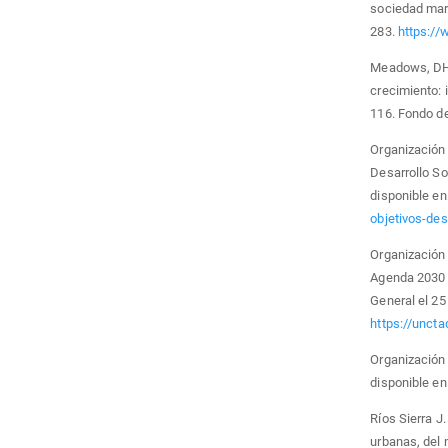
sociedad mara
283.
https:/
Meadows, DH,
crecimiento: 
116. Fondo d
Organización 
Desarrollo So
disponible en
objetivos-des
Organización
Agenda 2030 p
General el 2
https://unct
Organización
disponible en
Ríos Sierra J
urbanas, del 