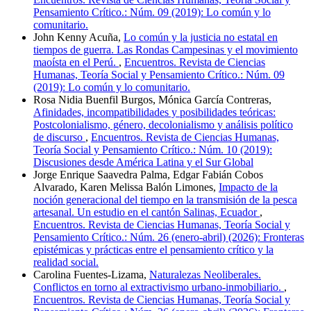
Pensamiento Crítico.: Núm. 09 (2019): Lo común y lo
comunitario.
John Kenny Acuña,
Lo común y la justicia no estatal en
tiempos de guerra. Las Rondas Campesinas y el movimiento
maoísta en el Perú.
,
Encuentros. Revista de Ciencias
Humanas, Teoría Social y Pensamiento Crítico.: Núm. 09
(2019): Lo común y lo comunitario.
Rosa Nidia Buenfil Burgos, Mónica García Contreras,
Afinidades, incompatibilidades y posibilidades teóricas:
Postcolonialismo, género, decolonialismo y análisis político
de discurso
,
Encuentros. Revista de Ciencias Humanas,
Teoría Social y Pensamiento Crítico.: Núm. 10 (2019):
Discusiones desde América Latina y el Sur Global
Jorge Enrique Saavedra Palma, Edgar Fabián Cobos
Alvarado, Karen Melissa Balón Limones,
Impacto de la
noción generacional del tiempo en la transmisión de la pesca
artesanal. Un estudio en el cantón Salinas, Ecuador
,
Encuentros. Revista de Ciencias Humanas, Teoría Social y
Pensamiento Crítico.: Núm. 26 (enero-abril) (2026): Fronteras
epistémicas y prácticas entre el pensamiento crítico y la
realidad social.
Carolina Fuentes-Lizama,
Naturalezas Neoliberales.
Conflictos en torno al extractivismo urbano-inmobiliario.
,
Encuentros. Revista de Ciencias Humanas, Teoría Social y