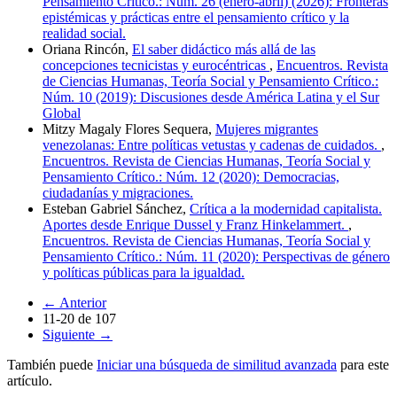
Pensamiento Crítico.: Núm. 26 (enero-abril) (2026): Fronteras
epistémicas y prácticas entre el pensamiento crítico y la
realidad social.
Oriana Rincón,
El saber didáctico más allá de las
concepciones tecnicistas y eurocéntricas
,
Encuentros. Revista
de Ciencias Humanas, Teoría Social y Pensamiento Crítico.:
Núm. 10 (2019): Discusiones desde América Latina y el Sur
Global
Mitzy Magaly Flores Sequera,
Mujeres migrantes
venezolanas: Entre políticas vetustas y cadenas de cuidados.
,
Encuentros. Revista de Ciencias Humanas, Teoría Social y
Pensamiento Crítico.: Núm. 12 (2020): Democracias,
ciudadanías y migraciones.
Esteban Gabriel Sánchez,
Crítica a la modernidad capitalista.
Aportes desde Enrique Dussel y Franz Hinkelammert.
,
Encuentros. Revista de Ciencias Humanas, Teoría Social y
Pensamiento Crítico.: Núm. 11 (2020): Perspectivas de género
y políticas públicas para la igualdad.
←
Anterior
11-20 de 107
Siguiente
→
También puede
Iniciar una búsqueda de similitud avanzada
para este
artículo.