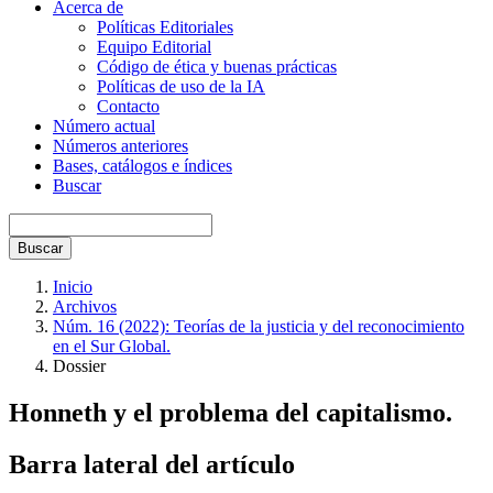
Acerca de
Políticas Editoriales
Equipo Editorial
Código de ética y buenas prácticas
Políticas de uso de la IA
Contacto
Número actual
Números anteriores
Bases, catálogos e índices
Buscar
Buscar
Inicio
Archivos
Núm. 16 (2022): Teorías de la justicia y del reconocimiento
en el Sur Global.
Dossier
Honneth y el problema del capitalismo.
Barra lateral del artículo