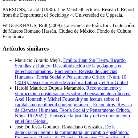
PARSONS, Talcott (1986). The Marshall lectures. Research Report
from the Department of Sociology 4. Universidad de Uppsala.
WIGGERHAUS, Rolf (2009). La escuela de Fráncfort. Traducción
de Marcos Romano Hassán. Ciudad de México. Fondo de Cultura
Económica.
Artículos similares
Mauricio Giraldo Mejía,
Emilio, Juan Sin Tierra, Ricardo
Semillas y Hatuey: Descolonización de la pedagogía en
derechos humanos
,
Encuentros. Revista de Ciencias
Humanas, Teoría Social y Pensamiento Crítico.: Núm. 10
(2019): Discusiones desde América Latina y el Sur Global
Harold Mauricio Dupuis Marambio,
Reconocimiento y
veridicción: consideraciones sobre el pensamiento crítico en
Axel Honneth y Michel Foucault y su lectura sobre el
capitalismo neoliberal contemporáneo.
,
Encuentros. Revista
de Ciencias Humanas, Teoría Social y Pensamiento Crítico.:
Núm. 16 (2022): Teorías de la justicia y del reconocimiento
en el Sur Global.
José De Jesús Godínez, Rogaciano González,
De la
democracia liberal a la comunitaria, un cambio epistémico.
,
Encuentros. Revista de Ciencias Humanas, Teoría Social y