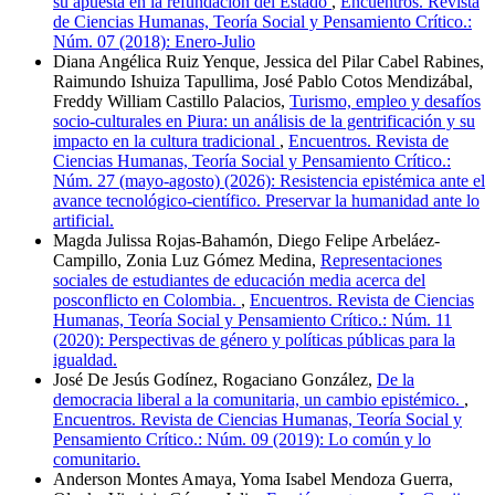
su apuesta en la refundación del Estado
,
Encuentros. Revista
de Ciencias Humanas, Teoría Social y Pensamiento Crítico.:
Núm. 07 (2018): Enero-Julio
Diana Angélica Ruiz Yenque, Jessica del Pilar Cabel Rabines,
Raimundo Ishuiza Tapullima, José Pablo Cotos Mendizábal,
Freddy William Castillo Palacios,
Turismo, empleo y desafíos
socio-culturales en Piura: un análisis de la gentrificación y su
impacto en la cultura tradicional
,
Encuentros. Revista de
Ciencias Humanas, Teoría Social y Pensamiento Crítico.:
Núm. 27 (mayo-agosto) (2026): Resistencia epistémica ante el
avance tecnológico-científico. Preservar la humanidad ante lo
artificial.
Magda Julissa Rojas-Bahamón, Diego Felipe Arbeláez-
Campillo, Zonia Luz Gómez Medina,
Representaciones
sociales de estudiantes de educación media acerca del
posconflicto en Colombia.
,
Encuentros. Revista de Ciencias
Humanas, Teoría Social y Pensamiento Crítico.: Núm. 11
(2020): Perspectivas de género y políticas públicas para la
igualdad.
José De Jesús Godínez, Rogaciano González,
De la
democracia liberal a la comunitaria, un cambio epistémico.
,
Encuentros. Revista de Ciencias Humanas, Teoría Social y
Pensamiento Crítico.: Núm. 09 (2019): Lo común y lo
comunitario.
Anderson Montes Amaya, Yoma Isabel Mendoza Guerra,