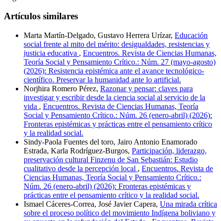
Artículos similares
Marta Martín-Delgado, Gustavo Herrera Urízar,
Educación
social frente al mito del mérito: desigualdades, resistencias y
justicia educativa
,
Encuentros. Revista de Ciencias Humanas,
Teoría Social y Pensamiento Crítico.: Núm. 27 (mayo-agosto)
(2026): Resistencia epistémica ante el avance tecnológico-
científico. Preservar la humanidad ante lo artificial.
Norjhira Romero Pérez,
Razonar y pensar: claves para
investigar y escribir desde la ciencia social al servicio de la
vida
,
Encuentros. Revista de Ciencias Humanas, Teoría
Social y Pensamiento Crítico.: Núm. 26 (enero-abril) (2026):
Fronteras epistémicas y prácticas entre el pensamiento crítico
y la realidad social.
Sindy-Paola Fuentes del toro, Jairo Antonio Enamorado
Estrada, Karla Rodríguez-Burgos,
Participación, liderazgo,
preservación cultural Finzenu de San Sebastián: Estudio
cualitativo desde la percepción local
,
Encuentros. Revista de
Ciencias Humanas, Teoría Social y Pensamiento Crítico.:
Núm. 26 (enero-abril) (2026): Fronteras epistémicas y
prácticas entre el pensamiento crítico y la realidad social.
Ismael Cáceres-Correa, José Javier Capera,
Una mirada crítica
sobre el proceso político del movimiento Indígena boliviano y