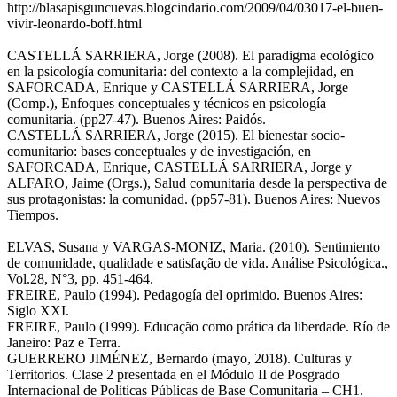
http://blasapisguncuevas.blogcindario.com/2009/04/03017-el-buen-
vivir-leonardo-boff.html
CASTELLÁ SARRIERA, Jorge (2008). El paradigma ecológico
en la psicología comunitaria: del contexto a la complejidad, en
SAFORCADA, Enrique y CASTELLÁ SARRIERA, Jorge
(Comp.), Enfoques conceptuales y técnicos en psicología
comunitaria. (pp27-47). Buenos Aires: Paidós.
CASTELLÁ SARRIERA, Jorge (2015). El bienestar socio-
comunitario: bases conceptuales y de investigación, en
SAFORCADA, Enrique, CASTELLÁ SARRIERA, Jorge y
ALFARO, Jaime (Orgs.), Salud comunitaria desde la perspectiva de
sus protagonistas: la comunidad. (pp57-81). Buenos Aires: Nuevos
Tiempos.
ELVAS, Susana y VARGAS-MONIZ, Maria. (2010). Sentimiento
de comunidade, qualidade e satisfação de vida. Análise Psicológica.,
Vol.28, N°3, pp. 451-464.
FREIRE, Paulo (1994). Pedagogía del oprimido. Buenos Aires:
Siglo XXI.
FREIRE, Paulo (1999). Educação como prática da liberdade. Río de
Janeiro: Paz e Terra.
GUERRERO JIMÉNEZ, Bernardo (mayo, 2018). Culturas y
Territorios. Clase 2 presentada en el Módulo II de Posgrado
Internacional de Políticas Públicas de Base Comunitaria – CH1.