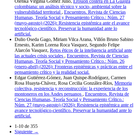
Olenka Virginia Gómez Julio,
Erosión costera en La Guajira
colombiana: un análisis técnico y socio- ambiental sobre la
vulnerabilidad territorial
,
Encuentros. Revista de Ciencias
Humanas, Teoría Social y Pensamiento Crítico.: Núm. 27
(mayo-agosto) (2026): Resistencia epistémica ante el avance
tecnológico-científico. Preservar la humanidad ante lo
artificial.
Dulio Oseda Gago, Miriam Vilca Arana, Villón Bruno Sabino
Ernesto, Karim Lorena Roca Vasquez, Segundo Felipe
Alarcón Vasquez,
Retos éticos de la inteligencia artificial ante
las actuales crisis sociales
,
Encuentros. Revista de Ciencias
Humanas, Teoría Social y Pensamiento Crítico.: Núm. 26
(enero-abril) (2026): Fronteras epistémicas y prácticas entre el
pensamiento crítico y la realidad social.
Edgar Gutiérrez-Gómez, Juan Quispe-Rodríguez, Carmen
Rosa Huayta-Chávez, Rosa Cecilia González-Ríos,
Memoria
colectiva, resistencia y reconstrucción: la experiencia de los
montoneros en los Andes peruanos
,
Encuentros. Revista de
Ciencias Humanas, Teoría Social y Pensamiento Crítico.:
Núm. 27 (mayo-agosto) (2026): Resistencia epistémica ante el
avance tecnológico-científico. Preservar la humanidad ante lo
artificial.
1-10 de 355
Siguiente
→