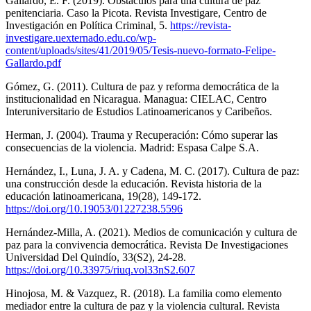
Gallardo, E. F. (2019). Obstáculos para una cultura de paz
penitenciaria. Caso la Picota. Revista Investigare, Centro de
Investigación en Política Criminal, 5.
https://revista-
investigare.uexternado.edu.co/wp-
content/uploads/sites/41/2019/05/Tesis-nuevo-formato-Felipe-
Gallardo.pdf
Gómez, G. (2011). Cultura de paz y reforma democrática de la
institucionalidad en Nicaragua. Managua: CIELAC, Centro
Interuniversitario de Estudios Latinoamericanos y Caribeños.
Herman, J. (2004). Trauma y Recuperación: Cómo superar las
consecuencias de la violencia. Madrid: Espasa Calpe S.A.
Hernández, I., Luna, J. A. y Cadena, M. C. (2017). Cultura de paz:
una construcción desde la educación. Revista historia de la
educación latinoamericana, 19(28), 149-172.
https://doi.org/10.19053/01227238.5596
Hernández-Milla, A. (2021). Medios de comunicación y cultura de
paz para la convivencia democrática. Revista De Investigaciones
Universidad Del Quindío, 33(S2), 24-28.
https://doi.org/10.33975/riuq.vol33nS2.607
Hinojosa, M. & Vazquez, R. (2018). La familia como elemento
mediador entre la cultura de paz y la violencia cultural. Revista