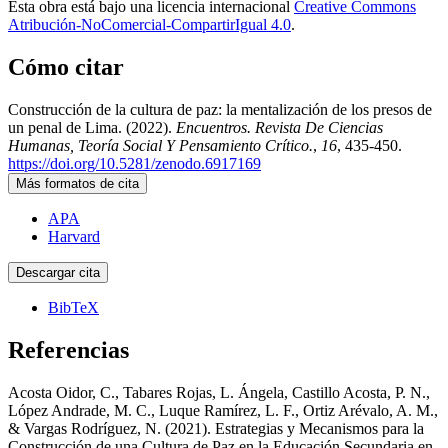
Esta obra está bajo una licencia internacional
Creative Commons
Atribución-NoComercial-CompartirIgual 4.0
.
Cómo citar
Construcción de la cultura de paz: la mentalización de los presos de
un penal de Lima. (2022).
Encuentros. Revista De Ciencias
Humanas, Teoría Social Y Pensamiento Crítico.
,
16
, 435-450.
https://doi.org/10.5281/zenodo.6917169
Más formatos de cita
APA
Harvard
Descargar cita
BibTeX
Referencias
Acosta Oidor, C., Tabares Rojas, L. Ángela, Castillo Acosta, P. N.,
López Andrade, M. C., Luque Ramírez, L. F., Ortiz Arévalo, A. M.,
& Vargas Rodríguez, N. (2021). Estrategias y Mecanismos para la
Construcción de una Cultura de Paz en la Educación Secundaria en