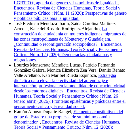
LGBTIQ+, agenda de género y las políticas de igualdad.
,
Encuentros. Revista de Ciencias Humanas, Teoría Social y
Pensamiento Crítico.: Núm. 11 (2020): Perspectivas de género
y políticas públicas para la igualdad.
José Fredman Mendoza Ibarra, Zaida Carolina Martínez
Arreola, Kate del Rosario Rodríguez Alejandro,
La
construcción de ciudadanía en mujeres indígenas migrantes de
las zonas metropolitanas de Monterrey y Guadalajara.
¿Continuidad o reconfiguración sociopolítica?
,
Encuentros.
Revista de Ciencias Humanas, Teoría Social y Pensamiento
Crítico.: Núm. 12 (2020): Democracias, ciudadanías y
migraciones.
Lourdes Monserrate Mendieta Lucas, Patricio Fernando
González Galora, Monica Elizabeth Zea Vera, Danilo Renato
Valle Arellano, Kati Maribel Rueda Espinoza,
Estrategia
didáctica para elevar la efectividad del aprendizaje e
intervención profesional en la modalidad de educación virtual
desde los entornos digitales
,
Encuentros. Revista de Ciencias
Humanas, Teoría Social y Pensamiento Crítico.: Núm. 26
(enero-abril) (2026): Fronteras epistémicas y prácticas entre el
pensamiento crítico y la realidad social.
Ramón Alonso Dugarte Rangel,
Elementos constitutivos del
golpe de Estado: una propuesta de su mínimo común
denominador.
,
Encuentros. Revista de Ciencias Humanas,
Teoría Social y Pensamiento Crítico.: Núm. 12 (2020):