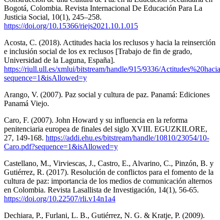
Bogotá, Colombia. Revista Internacional De Educación Para La
Justicia Social, 10(1), 245–258.
https://doi.org/10.15366/riejs2021.10.1.015
Acosta, C. (2018). Actitudes hacia los reclusos y hacia la reinserción
e inclusión social de los ex reclusos [Trabajo de fin de grado,
Universidad de la Laguna, España].
https://riull.ull.es/xmlui/bitstream/handle/915/9336/Actitudes
sequence=1&isAllowed=y
Arango, V. (2007). Paz social y cultura de paz. Panamá: Ediciones
Panamá Viejo.
Caro, F. (2007). John Howard y su influencia en la reforma
penitenciaria europea de finales del siglo XVIII. EGUZKILORE,
27, 149-168.
https://addi.ehu.es/bitstream/handle/10810/23054/10-
Caro.pdf?sequence=1&isAllowed=y
Castellano, M., Virviescas, J., Castro, E., Alvarino, C., Pinzón, B. y
Gutiérrez, R. (2017). Resolución de conflictos para el fomento de la
cultura de paz: importancia de los medios de comunicación alternos
en Colombia. Revista Lasallista de Investigación, 14(1), 56-65.
https://doi.org/10.22507/rli.v14n1a4
Dechiara, P., Furlani, L. B., Gutiérrez, N. G. & Kratje, P. (2009).