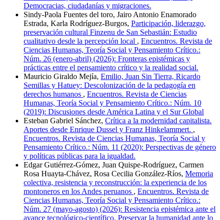
Democracias, ciudadanías y migraciones.
Sindy-Paola Fuentes del toro, Jairo Antonio Enamorado
Estrada, Karla Rodríguez-Burgos,
Participación, liderazgo,
preservación cultural Finzenu de San Sebastián: Estudio
cualitativo desde la percepción local
,
Encuentros. Revista de
Ciencias Humanas, Teoría Social y Pensamiento Crítico.:
Núm. 26 (enero-abril) (2026): Fronteras epistémicas y
prácticas entre el pensamiento crítico y la realidad social.
Mauricio Giraldo Mejía,
Emilio, Juan Sin Tierra, Ricardo
Semillas y Hatuey: Descolonización de la pedagogía en
derechos humanos
,
Encuentros. Revista de Ciencias
Humanas, Teoría Social y Pensamiento Crítico.: Núm. 10
(2019): Discusiones desde América Latina y el Sur Global
Esteban Gabriel Sánchez,
Crítica a la modernidad capitalista.
Aportes desde Enrique Dussel y Franz Hinkelammert.
,
Encuentros. Revista de Ciencias Humanas, Teoría Social y
Pensamiento Crítico.: Núm. 11 (2020): Perspectivas de género
y políticas públicas para la igualdad.
Edgar Gutiérrez-Gómez, Juan Quispe-Rodríguez, Carmen
Rosa Huayta-Chávez, Rosa Cecilia González-Ríos,
Memoria
colectiva, resistencia y reconstrucción: la experiencia de los
montoneros en los Andes peruanos
,
Encuentros. Revista de
Ciencias Humanas, Teoría Social y Pensamiento Crítico.:
Núm. 27 (mayo-agosto) (2026): Resistencia epistémica ante el
avance tecnológico-científico. Preservar la humanidad ante lo