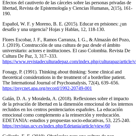
Efectos del cautiverio de las cárceles sobre las personas privadas de
libertad, Revista de Epistemología y Ciencias Humanas, 2(15), 161-
190.
Español, W. F. y Moreno, B. E. (2015). Educar en prisiones: ¿un
desafío y una urgencia? Hojas y Hablas, 12, 118-130.
Flores Escobar, J. F., Ramos Carranza, I. G., & Almazán del Pozo,
J. (2019). Construcción de una cultura de paz desde el ámbito
universitario: actores e instituciones. El caso Colombia. Revista De
Cultura De Paz, 3, 317–333.
https://www.revistadeculturadepaz.com/index.php/culturapaz/article/
Fonagy, P. (1991). Thinking about thinking: Some clinical and
theoretical considerations in the treatment of a borderline patient.
The International Journal of Psychoanalysis, 72(4), 639–656.
https://psycnet.apa.org/record/1992-20749-001
Galán, D. A. y Moraleda, A. (2018). Reflexiones sobre el impacto
de la privación de libertad en la dimensión emocional de los internos
recluidos en los centros penitenciarios españoles. La educación
emocional como complemento a la reinserción y reeducación.
EDETANIA: estudios y propuestas socio-educativas, 53, 225-240.
https://revistas.ucv.es/index.php/Edetania/article/view/60