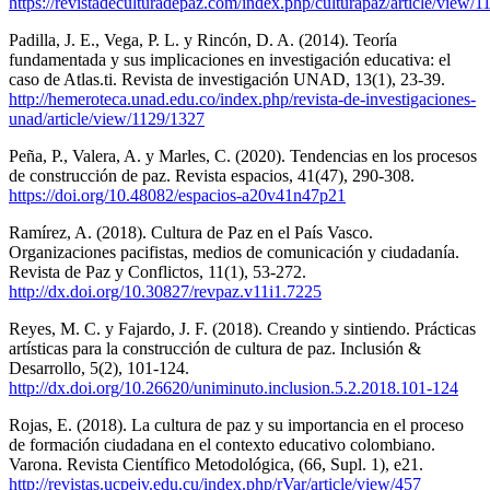
https://revistadeculturadepaz.com/index.php/culturapaz/article/view/1
Padilla, J. E., Vega, P. L. y Rincón, D. A. (2014). Teoría
fundamentada y sus implicaciones en investigación educativa: el
caso de Atlas.ti. Revista de investigación UNAD, 13(1), 23-39.
http://hemeroteca.unad.edu.co/index.php/revista-de-investigaciones-
unad/article/view/1129/1327
Peña, P., Valera, A. y Marles, C. (2020). Tendencias en los procesos
de construcción de paz. Revista espacios, 41(47), 290-308.
https://doi.org/10.48082/espacios-a20v41n47p21
Ramírez, A. (2018). Cultura de Paz en el País Vasco.
Organizaciones pacifistas, medios de comunicación y ciudadanía.
Revista de Paz y Conflictos, 11(1), 53-272.
http://dx.doi.org/10.30827/revpaz.v11i1.7225
Reyes, M. C. y Fajardo, J. F. (2018). Creando y sintiendo. Prácticas
artísticas para la construcción de cultura de paz. Inclusión &
Desarrollo, 5(2), 101-124.
http://dx.doi.org/10.26620/uniminuto.inclusion.5.2.2018.101-124
Rojas, E. (2018). La cultura de paz y su importancia en el proceso
de formación ciudadana en el contexto educativo colombiano.
Varona. Revista Científico Metodológica, (66, Supl. 1), e21.
http://revistas.ucpejv.edu.cu/index.php/rVar/article/view/457