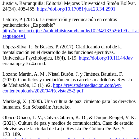
Justicia, Barranquilla: Editorial Mejoras-Universidad Simón Bolívar,
24(34), 405-455.
https://doi.org/10.17081/just.23.34.2901
Latorre, P. (2015). La reinserción y reeducación en centros
penitenciarios ¿Es posible?
http://repositori.uji.es/xmlui/bitstream/handle/10234/133526/TFG_L
sequence=1
López-Silva, P., & Bustos, P. (2017). Clarificando el rol de la
mentalización en el desarrollo de las funciones ejecutivas.
Universitas Psychologica, 16(4), 1-19.
https://doi.org/10.11144/Jav
eriana.upsy16-4.crmd.
Lozano Martín, A. M., Nistal Burón, J. y Jiménez Bautista, F.
(2020). Conflictos y mediación en las cárceles madrileñas. Revista
de Mediación, 13 (1), e2.
https://revistademediacion.com/wp-
content/uploads/2020/04/Revista25-2.pdf
Markiegi, X. (2000). Una cultura de paz: cimiento para los derechos
humanos. San Sebastián: Ararteko.
Obaco Obaco, T. V., Calva-Cabrera, K. D., & Duque-Rengel, V. K.
(2021). Cultura de paz y medios de comunicación. Caso de estudio
televisoras de la ciudad de Loja. Revista De Cultura De Paz, 5,
173–189.