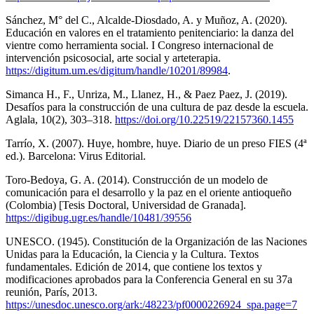
Sánchez, M° del C., Alcalde-Diosdado, A. y Muñoz, A. (2020).
Educación en valores en el tratamiento penitenciario: la danza del
vientre como herramienta social. I Congreso internacional de
intervención psicosocial, arte social y arteterapia.
https://digitum.um.es/digitum/handle/10201/89984
.
Simanca H., F., Unriza, M., Llanez, H., & Paez Paez, J. (2019).
Desafíos para la construcción de una cultura de paz desde la escuela.
Aglala, 10(2), 303–318.
https://doi.org/10.22519/22157360.1455
Tarrío, X. (2007). Huye, hombre, huye. Diario de un preso FIES (4ª
ed.). Barcelona: Virus Editorial.
Toro-Bedoya, G. A. (2014). Construcción de un modelo de
comunicación para el desarrollo y la paz en el oriente antioqueño
(Colombia) [Tesis Doctoral, Universidad de Granada].
https://digibug.ugr.es/handle/10481/39556
UNESCO. (1945). Constitución de la Organización de las Naciones
Unidas para la Educación, la Ciencia y la Cultura. Textos
fundamentales. Edición de 2014, que contiene los textos y
modificaciones aprobados para la Conferencia General en su 37a
reunión, París, 2013.
https://unesdoc.unesco.org/ark:/48223/pf0000226924_spa.page=7