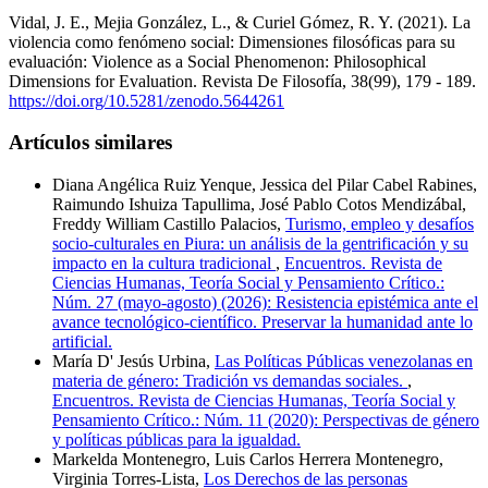
Vidal, J. E., Mejia González, L., & Curiel Gómez, R. Y. (2021). La
violencia como fenómeno social: Dimensiones filosóficas para su
evaluación: Violence as a Social Phenomenon: Philosophical
Dimensions for Evaluation. Revista De Filosofía, 38(99), 179 - 189.
https://doi.org/10.5281/zenodo.5644261
Artículos similares
Diana Angélica Ruiz Yenque, Jessica del Pilar Cabel Rabines,
Raimundo Ishuiza Tapullima, José Pablo Cotos Mendizábal,
Freddy William Castillo Palacios,
Turismo, empleo y desafíos
socio-culturales en Piura: un análisis de la gentrificación y su
impacto en la cultura tradicional
,
Encuentros. Revista de
Ciencias Humanas, Teoría Social y Pensamiento Crítico.:
Núm. 27 (mayo-agosto) (2026): Resistencia epistémica ante el
avance tecnológico-científico. Preservar la humanidad ante lo
artificial.
María D' Jesús Urbina,
Las Políticas Públicas venezolanas en
materia de género: Tradición vs demandas sociales.
,
Encuentros. Revista de Ciencias Humanas, Teoría Social y
Pensamiento Crítico.: Núm. 11 (2020): Perspectivas de género
y políticas públicas para la igualdad.
Markelda Montenegro, Luis Carlos Herrera Montenegro,
Virginia Torres-Lista,
Los Derechos de las personas