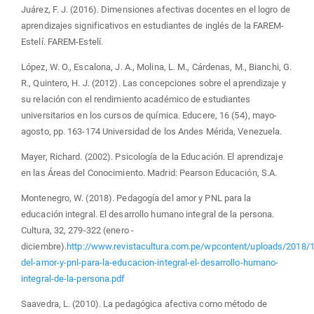
Juárez, F. J. (2016). Dimensiones afectivas docentes en el logro de
aprendizajes significativos en estudiantes de inglés de la FAREM-
Estelí. FAREM-Estelí.
López, W. O., Escalona, J. A., Molina, L. M., Cárdenas, M., Bianchi, G.
R., Quintero, H. J. (2012). Las concepciones sobre el aprendizaje y
su relación con el rendimiento académico de estudiantes
universitarios en los cursos de química. Educere, 16 (54), mayo-
agosto, pp. 163-174 Universidad de los Andes Mérida, Venezuela.
Mayer, Richard. (2002). Psicología de la Educación. El aprendizaje
en las Áreas del Conocimiento. Madrid: Pearson Educación, S.A.
Montenegro, W. (2018). Pedagogía del amor y PNL para la
educación integral. El desarrollo humano integral de la persona.
Cultura, 32, 279-322 (enero -
diciembre).
http://www.revistacultura.com.pe/wpcontent/uploads/2018/
del-amor-y-pnl-para-la-educacion-integral-el-desarrollo-humano-
integral-de-la-persona.pdf
Saavedra, L. (2010). La pedagógica afectiva como método de