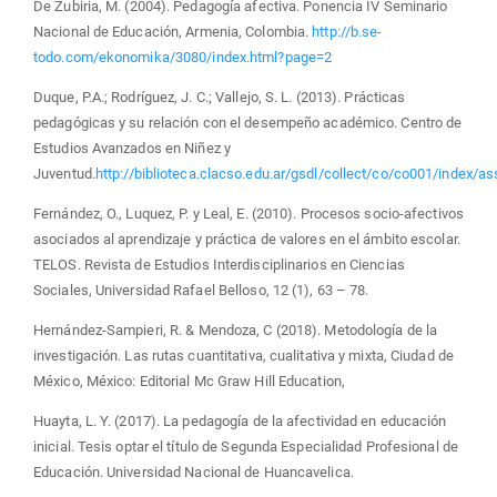
De Zubiria, M. (2004). Pedagogía afectiva. Ponencia IV Seminario
Nacional de Educación, Armenia, Colombia.
http://b.se-
todo.com/ekonomika/3080/index.html?page=2
Duque, P.A.; Rodríguez, J. C.; Vallejo, S. L. (2013). Prácticas
pedagógicas y su relación con el desempeño académico. Centro de
Estudios Avanzados en Niñez y
Juventud.
http://biblioteca.clacso.edu.ar/gsdl/collect/co/co001/index/
Fernández, O., Luquez, P. y Leal, E. (2010). Procesos socio-afectivos
asociados al aprendizaje y práctica de valores en el ámbito escolar.
TELOS. Revista de Estudios Interdisciplinarios en Ciencias
Sociales, Universidad Rafael Belloso, 12 (1), 63 – 78.
Hernández-Sampieri, R. & Mendoza, C (2018). Metodología de la
investigación. Las rutas cuantitativa, cualitativa y mixta, Ciudad de
México, México: Editorial Mc Graw Hill Education,
Huayta, L. Y. (2017). La pedagogía de la afectividad en educación
inicial. Tesis optar el título de Segunda Especialidad Profesional de
Educación. Universidad Nacional de Huancavelica.