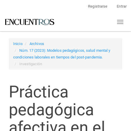
Navegación
Registrarse
Entrar
principal
Contenido
Toggl
principal
naviga
Barra
lateral
Inicio
Archivos
Núm. 17 (2023): Modelos pedagógicos, salud mental y
condiciones laborales en tiempos del post-pandemia.
Investigación
Práctica
pedagógica
afectiva en el