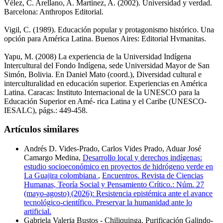
Vélez, C. Arellano, A. Martínez, A. (2002). Universidad y verdad.
Barcelona: Anthropos Editorial.
Vigil, C. (1989). Educación popular y protagonismo histórico. Una
opción para América Latina. Buenos Aires: Editorial Hvmanitas.
Yapu, M. (2008) La experiencia de la Universidad Indígena
Intercultural del Fondo Indígena, sede Universidad Mayor de San
Simón, Bolivia. En Daniel Mato (coord.), Diversidad cultural e
interculturalidad en educación superior. Experiencias en América
Latina. Caracas: Instituto Internacional de la UNESCO para la
Educación Superior en Amé- rica Latina y el Caribe (UNESCO-
IESALC), págs.: 449-458.
Artículos similares
Andrés D. Vides-Prado, Carlos Vides Prado, Aduar José
Camargo Medina,
Desarrollo local y derechos indígenas:
estudio socioeconómico en proyectos de hidrógeno verde en
La Guajira colombiana
,
Encuentros. Revista de Ciencias
Humanas, Teoría Social y Pensamiento Crítico.: Núm. 27
(mayo-agosto) (2026): Resistencia epistémica ante el avance
tecnológico-científico. Preservar la humanidad ante lo
artificial.
Gabriela Valeria Bustos - Chiliquinga, Purificación Galindo-