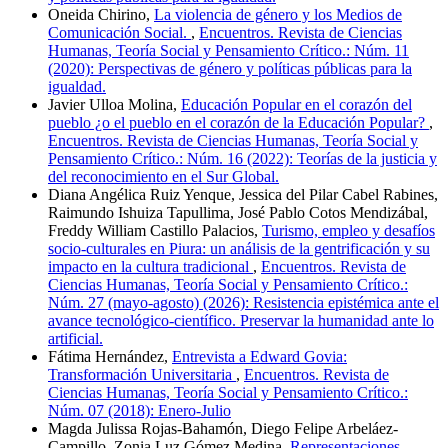
Oneida Chirino,
La violencia de género y los Medios de
Comunicación Social.
,
Encuentros. Revista de Ciencias
Humanas, Teoría Social y Pensamiento Crítico.: Núm. 11
(2020): Perspectivas de género y políticas públicas para la
igualdad.
Javier Ulloa Molina,
Educación Popular en el corazón del
pueblo ¿o el pueblo en el corazón de la Educación Popular?
,
Encuentros. Revista de Ciencias Humanas, Teoría Social y
Pensamiento Crítico.: Núm. 16 (2022): Teorías de la justicia y
del reconocimiento en el Sur Global.
Diana Angélica Ruiz Yenque, Jessica del Pilar Cabel Rabines,
Raimundo Ishuiza Tapullima, José Pablo Cotos Mendizábal,
Freddy William Castillo Palacios,
Turismo, empleo y desafíos
socio-culturales en Piura: un análisis de la gentrificación y su
impacto en la cultura tradicional
,
Encuentros. Revista de
Ciencias Humanas, Teoría Social y Pensamiento Crítico.:
Núm. 27 (mayo-agosto) (2026): Resistencia epistémica ante el
avance tecnológico-científico. Preservar la humanidad ante lo
artificial.
Fátima Hernández,
Entrevista a Edward Govia:
Transformación Universitaria
,
Encuentros. Revista de
Ciencias Humanas, Teoría Social y Pensamiento Crítico.:
Núm. 07 (2018): Enero-Julio
Magda Julissa Rojas-Bahamón, Diego Felipe Arbeláez-
Campillo, Zonia Luz Gómez Medina,
Representaciones