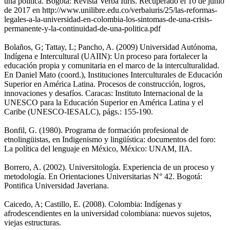
una política. Bogotá: Revista Verba Iuris. Recuperado el 10 de junio
de 2017 en http://www.unilibre.edu.co/verbaiuris/25/las-reformas-
legales-a-la-universidad-en-colombia-los-sintomas-de-una-crisis-
permanente-y-la-continuidad-de-una-politica.pdf
Bolaños, G; Tattay, L; Pancho, A. (2009) Universidad Autónoma,
Indígena e Intercultural (UAIIN): Un proceso para fortalecer la
educación propia y comunitaria en el marco de la interculturalidad.
En Daniel Mato (coord.), Instituciones Interculturales de Educación
Superior en América Latina. Procesos de construcción, logros,
innovaciones y desafíos. Caracas: Instituto Internacional de la
UNESCO para la Educación Superior en América Latina y el
Caribe (UNESCO-IESALC), págs.: 155-190.
Bonfil, G. (1980). Programa de formación profesional de
etnolingüistas, en Indigenismo y lingüística: documentos del foro:
La política del lenguaje en México, México: UNAM, IIA.
Borrero, A. (2002). Universitología. Experiencia de un proceso y
metodología. En Orientaciones Universitarias N° 42. Bogotá:
Pontifica Universidad Javeriana.
Caicedo, A; Castillo, E. (2008). Colombia: Indígenas y
afrodescendientes en la universidad colombiana: nuevos sujetos,
viejas estructuras.