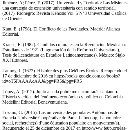
Jiménez, A; Pérez, F. (2017). Universidad y Territorio: Las Misiones
una estrategia de extensión universitaria con sentido territorial.
(2017). Rionegro: Revista Kénosis Vol. 5 N°8 Universidad Católica
de Oriente.
Kant, E. (1798). El Conflicto de las Facultades. Madrid: Alianza
Editorial.
Krause, E. (1982). Caudillos culturales en la Revolución Mexicana.
Estudiantes de 1921 (Lagmeración de la Reforma Universitaria),
Tesis de licenciatura en Estudios Latinoamericanos). México: Siglo
XXI Editores.
Launoy, J. (1672). Histoire des plus Célèbres Écoles. Recuperado el
17 de diciembre de 2016 en https://books.google.com.co/books?
id=oT5FAAAAcAAJ&pg=PR5&lpg=PR5
López, A. (2015). Junto a cada pobre me encontrarás cantando.
Historia y crítica del fenómeno económico y político en Colombia.
Medellín: Editorial Bonaventuriana.
Lozano, G. (2015). Las universidades populares Autónomas de
Francia. Université Coopérative de Paris. Labocoop, Laboratoire
social, recherche(s) d’une éducation populaire en mouvement(s).
Recuperado el 25 de diciembre de 2017 en http://www.feup.org/las-