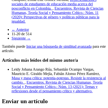
sociales de estudiantes de educación media acerca del
posconflicto en Colombia.
,
Encuentros. Revista de Ciencias
Humanas, Teoría Social y Pensamiento Crítico.: Núm. 11
(2020): Perspectivas de género y políticas públicas para la
igualdad.
←
Anterior
11-20 de 514
Siguiente
→
También puede
Iniciar una búsqueda de similitud avanzada
para este
artículo.
Artículos más leídos del mismo autor/a
Leidy Johana Arango Rúa, Sebastián Ocampo Vargas,
Mauricio E. Giraldo Mejía, Fabián Alonso Pérez Ramírez,
Masa y masa crítica: potentia-potestas. Resistir la resistencia al
cambio.
,
Encuentros. Revista de Ciencias Humanas, Teoría
Social y Pensamiento Crítico.: Núm. 13 (2021): Temas y
reflexiones desde el pensamiento crítico y alternativo.
Enviar un artículo