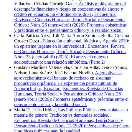
Villardón, Cristian Cornejo Gaete,
Análisis multivariante del
desempeño financiero y riesgo en cooperativas de ahorro y
crédito en ecuador, un enfoque statis dual
,
Encuentros.
Revista de Ciencias Humanas, Teoría Social y Pensamiento
Crítico.: Núm. 26 (enero-abril) (2026): Fronteras epistémicas
y prácticas entre el pensamiento crítico y la realidad social.
Carla Patricia Ariza, Lili María Aaron Zubiria, Bertha Cristina
Orozco Daza ,
Educación ambiental, bioética y Agenda 2030:
un episteme urgente en la universidad
,
Encuentros. Revista
de Ciencias Humanas, Teoría Social y Pensamiento Crítico.:
Núm. 23 (enero-abril) (2025): El arte y el contexto
socioeducativo: una relación simbiótica. (Parte 2)
Gustavo Martínez Valenzuela, Christian Villavicencio Yanos,
Nelson Luna Suárez, José Falconí Novillo,
Alternativas al
aprovechamiento del banano de rechazo en sistemas
productivos orgánicos: La experiencia permacultural de
Asoprochirijos, Ecuador
,
Encuentros. Revista de Ciencias
Humanas, Teoría Social y Pensamiento Crítico.: Núm. 26
(enero-abril) (2026): Fronteras epistémicas y prácticas entre el
pensamiento crítico y la realidad social.
María D' Jesús Urbina,
Las Políticas Públicas venezolanas en
materia de género: Tradición vs demandas sociales.
,
Encuentros. Revista de Ciencias Humanas, Teoría Social y
Pensamiento Crítico.: Núm. 11 (2020): Perspectivas de género
y políticas públicas para la igualdad.