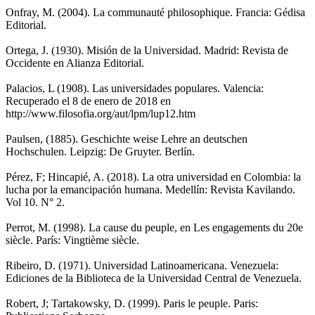
Onfray, M. (2004). La communauté philosophique. Francia: Gédisa
Editorial.
Ortega, J. (1930). Misión de la Universidad. Madrid: Revista de
Occidente en Alianza Editorial.
Palacios, L (1908). Las universidades populares. Valencia:
Recuperado el 8 de enero de 2018 en
http://www.filosofia.org/aut/lpm/lup12.htm
Paulsen, (1885). Geschichte weise Lehre an deutschen
Hochschulen. Leipzig: De Gruyter. Berlín.
Pérez, F; Hincapié, A. (2018). La otra universidad en Colombia: la
lucha por la emancipación humana. Medellín: Revista Kavilando.
Vol 10. N° 2.
Perrot, M. (1998). La cause du peuple, en Les engagements du 20e
siècle. París: Vingtième siècle.
Ribeiro, D. (1971). Universidad Latinoamericana. Venezuela:
Ediciones de la Biblioteca de la Universidad Central de Venezuela.
Robert, J; Tartakowsky, D. (1999). Paris le peuple. Paris: