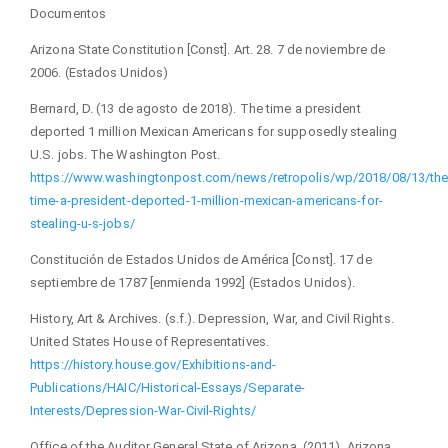
Documentos
Arizona State Constitution [Const]. Art. 28. 7 de noviembre de
2006. (Estados Unidos)
Bernard, D. (13 de agosto de 2018). The time a president
deported 1 million Mexican Americans for supposedly stealing
U.S. jobs. The Washington Post.
https://www.washingtonpost.com/news/retropolis/wp/2018/08/13/the
time-a-president-deported-1-million-mexican-americans-for-
stealing-u-s-jobs/
Constitución de Estados Unidos de América [Const]. 17 de
septiembre de 1787 [enmienda 1992] (Estados Unidos).
History, Art & Archives. (s.f.). Depression, War, and Civil Rights.
United States House of Representatives.
https://history.house.gov/Exhibitions-and-
Publications/HAIC/Historical-Essays/Separate-
Interests/Depression-War-Civil-Rights/
Office of the Auditor General State of Arizona. (2011). Arizona