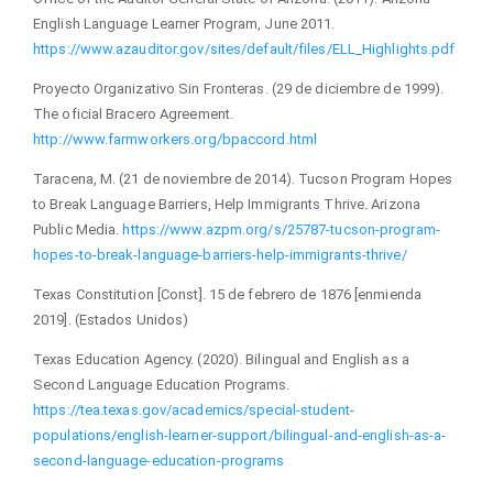
English Language Learner Program, June 2011.
https://www.azauditor.gov/sites/default/files/ELL_Highlights.pdf
Proyecto Organizativo Sin Fronteras. (29 de diciembre de 1999).
The oficial Bracero Agreement.
http://www.farmworkers.org/bpaccord.html
Taracena, M. (21 de noviembre de 2014). Tucson Program Hopes
to Break Language Barriers, Help Immigrants Thrive. Arizona
Public Media.
https://www.azpm.org/s/25787-tucson-program-
hopes-to-break-language-barriers-help-immigrants-thrive/
Texas Constitution [Const]. 15 de febrero de 1876 [enmienda
2019]. (Estados Unidos)
Texas Education Agency. (2020). Bilingual and English as a
Second Language Education Programs.
https://tea.texas.gov/academics/special-student-
populations/english-learner-support/bilingual-and-english-as-a-
second-language-education-programs