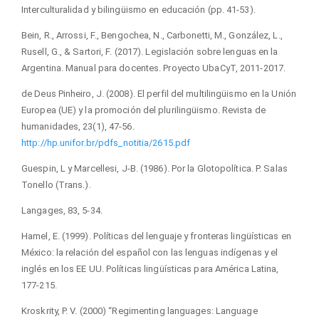
Interculturalidad y bilingüismo en educación (pp. 41-53).
Bein, R., Arrossi, F., Bengochea, N., Carbonetti, M., González, L.,
Rusell, G., & Sartori, F. (2017). Legislación sobre lenguas en la
Argentina. Manual para docentes. Proyecto UbaCyT, 2011-2017.
de Deus Pinheiro, J. (2008). El perfil del multilingüismo en la Unión
Europea (UE) y la promoción del plurilingüismo. Revista de
humanidades, 23(1), 47-56.
http://hp.unifor.br/pdfs_notitia/2615.pdf
Guespin, L y Marcellesi, J-B. (1986). Por la Glotopolítica. P. Salas
Tonello (Trans.).
Langages, 83, 5-34.
Hamel, E. (1999). Políticas del lenguaje y fronteras lingüísticas en
México: la relación del español con las lenguas indígenas y el
inglés en los EE UU. Políticas lingüísticas para América Latina,
177-215.
Kroskrity, P. V. (2000) “Regimenting languages: Language