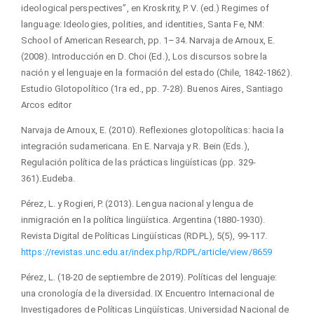
ideological perspectives”, en Kroskrity, P. V. (ed.) Regimes of
language: Ideologies, polities, and identities, Santa Fe, NM:
School of American Research, pp. 1–34. Narvaja de Arnoux, E.
(2008). Introducción en D. Choi (Ed.), Los discursos sobre la
nación y el lenguaje en la formación del estado (Chile, 1842-1862).
Estudio Glotopolítico (1ra ed., pp. 7-28). Buenos Aires, Santiago
Arcos editor
Narvaja de Arnoux, E. (2010). Reflexiones glotopolíticas: hacia la
integración sudamericana. En E. Narvaja y R. Bein (Eds.),
Regulación política de las prácticas lingüísticas (pp. 329-
361).Eudeba.
Pérez, L. y Rogieri, P. (2013). Lengua nacional y lengua de
inmigración en la política lingüística. Argentina (1880-1930).
Revista Digital de Políticas Lingüísticas (RDPL), 5(5), 99-117.
https://revistas.unc.edu.ar/index.php/RDPL/article/view/8659
Pérez, L. (18-20 de septiembre de 2019). Políticas del lenguaje:
una cronología de la diversidad. IX Encuentro Internacional de
Investigadores de Políticas Lingüísticas. Universidad Nacional de