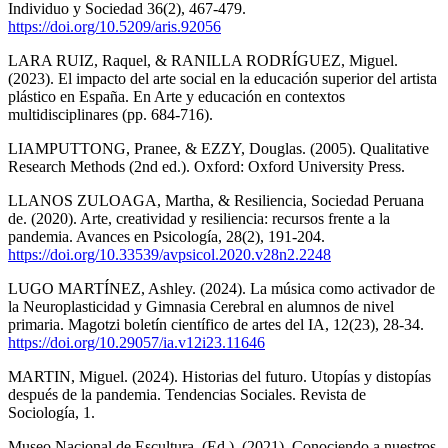
Individuo y Sociedad 36(2), 467-479.
https://doi.org/10.5209/aris.92056
LARA RUIZ, Raquel, & RANILLA RODRÍGUEZ, Miguel.
(2023). El impacto del arte social en la educación superior del artista
plástico en España. En Arte y educación en contextos
multidisciplinares (pp. 684-716).
LIAMPUTTONG, Pranee, & EZZY, Douglas. (2005). Qualitative
Research Methods (2nd ed.). Oxford: Oxford University Press.
LLANOS ZULOAGA, Martha, & Resiliencia, Sociedad Peruana
de. (2020). Arte, creatividad y resiliencia: recursos frente a la
pandemia. Avances en Psicología, 28(2), 191-204.
https://doi.org/10.33539/avpsicol.2020.v28n2.2248
LUGO MARTÍNEZ, Ashley. (2024). La música como activador de
la Neuroplasticidad y Gimnasia Cerebral en alumnos de nivel
primaria. Magotzi boletín científico de artes del IA, 12(23), 28-34.
https://doi.org/10.29057/ia.v12i23.11646
MARTIN, Miguel. (2024). Historias del futuro. Utopías y distopías
después de la pandemia. Tendencias Sociales. Revista de
Sociología, 1.
Museo Nacional de Escultura. (Ed.). (2021). Conociendo a nuestros