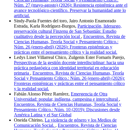
Núm. 27 (mayo-agosto) (2026): Resistencia epistémica ante el
avance tecnológico-científico. Preservar la humanidad ante lo
artificial.
Sindy-Paola Fuentes del toro, Jairo Antonio Enamorado
Estrada, Karla Rodríguez-Burgos,
Participación, liderazgo,
preservación cultural Finzenu de San Sebastián: Estudio
cualitativo desde la percepción local
,
Encuentros. Revista de
Ciencias Humanas, Teoría Social y Pensamiento Crítico.:
Núm. 26 (enero-abril) (2026): Fronteras epistémicas y
prácticas entre el pensamiento crítico y la realidad social.
Ledys Linet Villarreal Chico, Zulgenis Ester Fornaris Parejo,
Perspectivas de la gestión docente interdisciplinar: hacia una
práctica pedagógica con identidad territorial en educación
primaria
,
Encuentros. Revista de Ciencias Humanas, Teoría
Social y Pensamiento Crítico.: Núm. 26 (enero-abril) (2026):
Fronteras epistémicas y prácticas entre el pensamiento crítico
y la realidad social.
Fabián Alonso Pérez Ramírez,
Emergencia de Otra
Universidad: popular, indígena, campesina e intercultural
,
Encuentros. Revista de Ciencias Humanas, Teoría Social y
Pensamiento Crítico.: Núm. 10 (2019): Discusiones desde
América Latina y el Sur Global
Oneida Chirino,
La violencia de género y los Medios de
Comunicación Social.
,
Encuentros. Revista de Ciencias