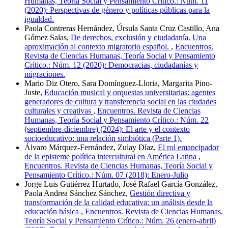
Humanas, Teoría Social y Pensamiento Crítico.: Núm. 11
(2020): Perspectivas de género y políticas públicas para la
igualdad.
Paola Contreras Hernández, Úrsula Santa Cruz Castillo, Ana
Gómez Salas,
De derechos, exclusión y ciudadanía. Una
aproximación al contexto migratorio español.
,
Encuentros.
Revista de Ciencias Humanas, Teoría Social y Pensamiento
Crítico.: Núm. 12 (2020): Democracias, ciudadanías y
migraciones.
Mario Diz Otero, Sara Domínguez-Lloria, Margarita Pino-
Juste,
Educación musical y orquestas universitarias: agentes
generadores de cultura y transferencia social en las ciudades
culturales y creativas
,
Encuentros. Revista de Ciencias
Humanas, Teoría Social y Pensamiento Crítico.: Núm. 22
(septiembre-diciembre) (2024): El arte y el contexto
socioeducativo: una relación simbiótica (Parte 1).
Álvaro Márquez-Fernández, Zulay Díaz,
El rol emancipador
de la episteme política intercultural en América Latina
,
Encuentros. Revista de Ciencias Humanas, Teoría Social y
Pensamiento Crítico.: Núm. 07 (2018): Enero-Julio
Jorge Luis Gutiérrez Hurtado, José Rafael García González,
Paola Andrea Sánchez Sánchez,
Gestión directiva y
transformación de la calidad educativa: un análisis desde la
educación básica
,
Encuentros. Revista de Ciencias Humanas,
Teoría Social y Pensamiento Crítico.: Núm. 26 (enero-abril)