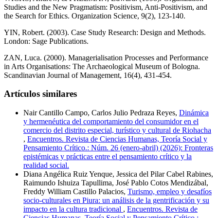
Studies and the New Pragmatism: Positivism, Anti-Positivism, and
the Search for Ethics. Organization Science, 9(2), 123-140.
YIN, Robert. (2003). Case Study Research: Design and Methods.
London: Sage Publications.
ZAN, Luca. (2000). Managerialisation Processes and Performance
in Arts Organisations: The Archaeological Museum of Bologna.
Scandinavian Journal of Management, 16(4), 431-454.
Artículos similares
Nair Cantillo Campo, Carlos Julio Pedraza Reyes,
Dinámica
y hermenéutica del comportamiento del consumidor en el
comercio del distrito especial, turístico y cultural de Riohacha
,
Encuentros. Revista de Ciencias Humanas, Teoría Social y
Pensamiento Crítico.: Núm. 26 (enero-abril) (2026): Fronteras
epistémicas y prácticas entre el pensamiento crítico y la
realidad social.
Diana Angélica Ruiz Yenque, Jessica del Pilar Cabel Rabines,
Raimundo Ishuiza Tapullima, José Pablo Cotos Mendizábal,
Freddy William Castillo Palacios,
Turismo, empleo y desafíos
socio-culturales en Piura: un análisis de la gentrificación y su
impacto en la cultura tradicional
,
Encuentros. Revista de
Ciencias Humanas, Teoría Social y Pensamiento Crítico.: