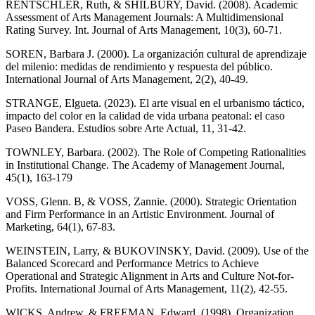
RENTSCHLER, Ruth, & SHILBURY, David. (2008). Academic
Assessment of Arts Management Journals: A Multidimensional
Rating Survey. Int. Journal of Arts Management, 10(3), 60-71.
SOREN, Barbara J. (2000). La organización cultural de aprendizaje
del milenio: medidas de rendimiento y respuesta del público.
International Journal of Arts Management, 2(2), 40-49.
STRANGE, Elgueta. (2023). El arte visual en el urbanismo táctico,
impacto del color en la calidad de vida urbana peatonal: el caso
Paseo Bandera. Estudios sobre Arte Actual, 11, 31-42.
TOWNLEY, Barbara. (2002). The Role of Competing Rationalities
in Institutional Change. The Academy of Management Journal,
45(1), 163-179
VOSS, Glenn. B, & VOSS, Zannie. (2000). Strategic Orientation
and Firm Performance in an Artistic Environment. Journal of
Marketing, 64(1), 67-83.
WEINSTEIN, Larry, & BUKOVINSKY, David. (2009). Use of the
Balanced Scorecard and Performance Metrics to Achieve
Operational and Strategic Alignment in Arts and Culture Not-for-
Profits. International Journal of Arts Management, 11(2), 42-55.
WICKS, Andrew, & FREEMAN, Edward. (1998). Organization