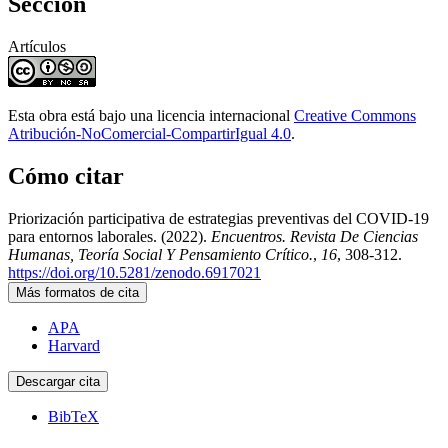
Sección
Artículos
Esta obra está bajo una licencia internacional
Creative Commons
Atribución-NoComercial-CompartirIgual 4.0
.
Cómo citar
Priorización participativa de estrategias preventivas del COVID-19
para entornos laborales. (2022).
Encuentros. Revista De Ciencias
Humanas, Teoría Social Y Pensamiento Crítico.
,
16
, 308-312.
https://doi.org/10.5281/zenodo.6917021
Más formatos de cita
APA
Harvard
Descargar cita
BibTeX