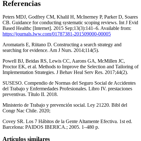
Referencias
Peters MDJ, Godfrey CM, Khalil H, McInerney P, Parker D, Soares
CB. Guidance for conducting systematic scoping reviews. Int J Evid
Based Healthc [Internet]. 2015 Sep;13(3):141–6. Available from:
https://journals.lww.com/01787381-201509000-00005
Aromataris E, Riitano D. Constructing a search strategy and
searching for evidence. Am J Nurs. 2014;114(5).
Powell BJ, Beidas RS, Lewis CC, Aarons GA, McMillen JC,
Proctor EK, et al. Methods to Improve the Selection and Tailoring of
Implementation Strategies. J Behav Heal Serv Res. 2017;44(2).
SUSESO. Compendio de Normas del Seguro Social de Accidentes
del Trabajo y Enfermedades Profesionales. Libro IV. prestaciones
preventivas. Título II. 2018.
Ministerio de Trabajo y prevención social. Ley 21220. Bibl del
Congr Nac Chile. 2020;
Covey SR. Los 7 Hábitos de la Gente Altamente Efectiva. 1st ed.
Barcelona: PAIDOS IBERICA.; 2005. 1–480 p.
Artículos similares