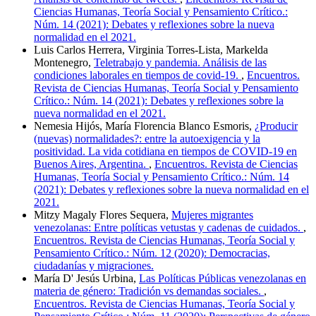
Ciencias Humanas, Teoría Social y Pensamiento Crítico.:
Núm. 14 (2021): Debates y reflexiones sobre la nueva
normalidad en el 2021.
Luis Carlos Herrera, Virginia Torres-Lista, Markelda
Montenegro,
Teletrabajo y pandemia. Análisis de las
condiciones laborales en tiempos de covid-19.
,
Encuentros.
Revista de Ciencias Humanas, Teoría Social y Pensamiento
Crítico.: Núm. 14 (2021): Debates y reflexiones sobre la
nueva normalidad en el 2021.
Nemesia Hijós, María Florencia Blanco Esmoris,
¿Producir
(nuevas) normalidades?: entre la autoexigencia y la
positividad. La vida cotidiana en tiempos de COVID-19 en
Buenos Aires, Argentina.
,
Encuentros. Revista de Ciencias
Humanas, Teoría Social y Pensamiento Crítico.: Núm. 14
(2021): Debates y reflexiones sobre la nueva normalidad en el
2021.
Mitzy Magaly Flores Sequera,
Mujeres migrantes
venezolanas: Entre políticas vetustas y cadenas de cuidados.
,
Encuentros. Revista de Ciencias Humanas, Teoría Social y
Pensamiento Crítico.: Núm. 12 (2020): Democracias,
ciudadanías y migraciones.
María D' Jesús Urbina,
Las Políticas Públicas venezolanas en
materia de género: Tradición vs demandas sociales.
,
Encuentros. Revista de Ciencias Humanas, Teoría Social y