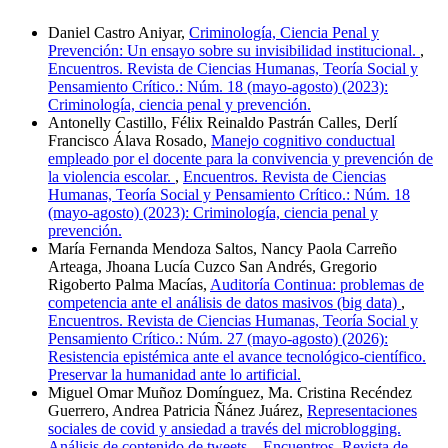
Daniel Castro Aniyar,
Criminología, Ciencia Penal y
Prevención: Un ensayo sobre su invisibilidad institucional.
,
Encuentros. Revista de Ciencias Humanas, Teoría Social y
Pensamiento Crítico.: Núm. 18 (mayo-agosto) (2023):
Criminología, ciencia penal y prevención.
Antonelly Castillo, Félix Reinaldo Pastrán Calles, Derlí
Francisco Álava Rosado,
Manejo cognitivo conductual
empleado por el docente para la convivencia y prevención de
la violencia escolar.
,
Encuentros. Revista de Ciencias
Humanas, Teoría Social y Pensamiento Crítico.: Núm. 18
(mayo-agosto) (2023): Criminología, ciencia penal y
prevención.
María Fernanda Mendoza Saltos, Nancy Paola Carreño
Arteaga, Jhoana Lucía Cuzco San Andrés, Gregorio
Rigoberto Palma Macías,
Auditoría Continua: problemas de
competencia ante el análisis de datos masivos (big data)
,
Encuentros. Revista de Ciencias Humanas, Teoría Social y
Pensamiento Crítico.: Núm. 27 (mayo-agosto) (2026):
Resistencia epistémica ante el avance tecnológico-científico.
Preservar la humanidad ante lo artificial.
Miguel Omar Muñoz Domínguez, Ma. Cristina Recéndez
Guerrero, Andrea Patricia Ñánez Juárez,
Representaciones
sociales de covid y ansiedad a través del microblogging.
Análisis de contenido de tweets.
,
Encuentros. Revista de