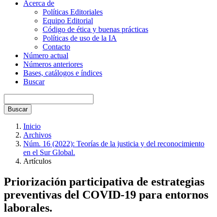
Acerca de
Políticas Editoriales
Equipo Editorial
Código de ética y buenas prácticas
Políticas de uso de la IA
Contacto
Número actual
Números anteriores
Bases, catálogos e índices
Buscar
Buscar
Inicio
Archivos
Núm. 16 (2022): Teorías de la justicia y del reconocimiento
en el Sur Global.
Artículos
Priorización participativa de estrategias
preventivas del COVID-19 para entornos
laborales.