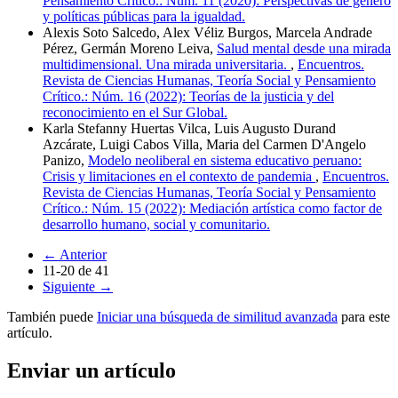
Pensamiento Crítico.: Núm. 11 (2020): Perspectivas de género
y políticas públicas para la igualdad.
Alexis Soto Salcedo, Alex Véliz Burgos, Marcela Andrade
Pérez, Germán Moreno Leiva,
Salud mental desde una mirada
multidimensional. Una mirada universitaria.
,
Encuentros.
Revista de Ciencias Humanas, Teoría Social y Pensamiento
Crítico.: Núm. 16 (2022): Teorías de la justicia y del
reconocimiento en el Sur Global.
Karla Stefanny Huertas Vilca, Luis Augusto Durand
Azcárate, Luigi Cabos Villa, Maria del Carmen D'Angelo
Panizo,
Modelo neoliberal en sistema educativo peruano:
Crisis y limitaciones en el contexto de pandemia
,
Encuentros.
Revista de Ciencias Humanas, Teoría Social y Pensamiento
Crítico.: Núm. 15 (2022): Mediación artística como factor de
desarrollo humano, social y comunitario.
←
Anterior
11-20 de 41
Siguiente
→
También puede
Iniciar una búsqueda de similitud avanzada
para este
artículo.
Enviar un artículo