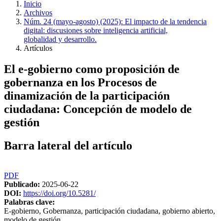
Inicio
Archivos
Núm. 24 (mayo-agosto) (2025): El impacto de la tendencia
digital: discusiones sobre inteligencia artificial,
globalidad y desarrollo.
Artículos
El e-gobierno como proposición de
gobernanza en los Procesos de
dinamización de la participación
ciudadana: Concepción de modelo de
gestión
Barra lateral del artículo
PDF
Publicado:
2025-06-22
DOI:
https://doi.org/10.5281/
Palabras clave:
E-gobierno, Gobernanza, participación ciudadana, gobierno abierto,
modelo de gestión