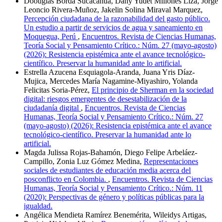
Doouglas Borda Sucacahua, Dany Yudet Millones Liza, Jorge
Leoncio Rivera-Muñoz, Jakelin Solina Miraval Marquez,
Percepción ciudadana de la razonabilidad del gasto público.
Un estudio a partir de servicios de agua y saneamiento en
Moquegua, Perú
,
Encuentros. Revista de Ciencias Humanas,
Teoría Social y Pensamiento Crítico.: Núm. 27 (mayo-agosto)
(2026): Resistencia epistémica ante el avance tecnológico-
científico. Preservar la humanidad ante lo artificial.
Estrella Azucena Esquiagola-Aranda, Juana Yris Díaz-
Mujica, Mercedes María Nagamine-Miyashiro, Yolanda
Felicitas Soria-Pérez,
El principio de Sherman en la sociedad
digital: riesgos emergentes de desestabilización de la
ciudadanía digital
,
Encuentros. Revista de Ciencias
Humanas, Teoría Social y Pensamiento Crítico.: Núm. 27
(mayo-agosto) (2026): Resistencia epistémica ante el avance
tecnológico-científico. Preservar la humanidad ante lo
artificial.
Magda Julissa Rojas-Bahamón, Diego Felipe Arbeláez-
Campillo, Zonia Luz Gómez Medina,
Representaciones
sociales de estudiantes de educación media acerca del
posconflicto en Colombia.
,
Encuentros. Revista de Ciencias
Humanas, Teoría Social y Pensamiento Crítico.: Núm. 11
(2020): Perspectivas de género y políticas públicas para la
igualdad.
Angélica Mendieta Ramírez Benemérita, Wileidys Artigas,