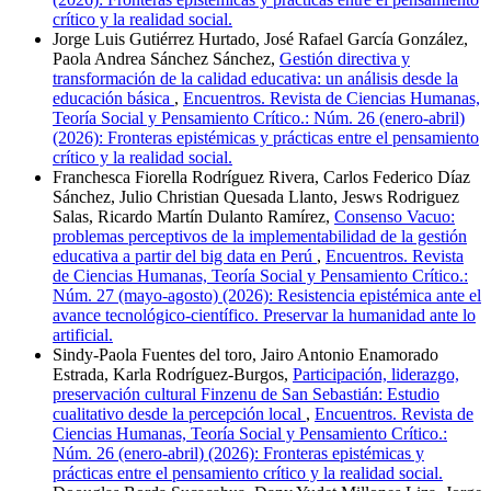
crítico y la realidad social.
Jorge Luis Gutiérrez Hurtado, José Rafael García González,
Paola Andrea Sánchez Sánchez,
Gestión directiva y
transformación de la calidad educativa: un análisis desde la
educación básica
,
Encuentros. Revista de Ciencias Humanas,
Teoría Social y Pensamiento Crítico.: Núm. 26 (enero-abril)
(2026): Fronteras epistémicas y prácticas entre el pensamiento
crítico y la realidad social.
Franchesca Fiorella Rodríguez Rivera, Carlos Federico Díaz
Sánchez, Julio Christian Quesada Llanto, Jesws Rodriguez
Salas, Ricardo Martín Dulanto Ramírez,
Consenso Vacuo:
problemas perceptivos de la implementabilidad de la gestión
educativa a partir del big data en Perú
,
Encuentros. Revista
de Ciencias Humanas, Teoría Social y Pensamiento Crítico.:
Núm. 27 (mayo-agosto) (2026): Resistencia epistémica ante el
avance tecnológico-científico. Preservar la humanidad ante lo
artificial.
Sindy-Paola Fuentes del toro, Jairo Antonio Enamorado
Estrada, Karla Rodríguez-Burgos,
Participación, liderazgo,
preservación cultural Finzenu de San Sebastián: Estudio
cualitativo desde la percepción local
,
Encuentros. Revista de
Ciencias Humanas, Teoría Social y Pensamiento Crítico.:
Núm. 26 (enero-abril) (2026): Fronteras epistémicas y
prácticas entre el pensamiento crítico y la realidad social.