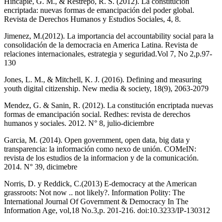
Hincapíe, G. M., & Restrepo, R. S. (2012). La constitución
encriptada: nuevas formas de emancipación del poder global.
Revista de Derechos Humanos y Estudios Sociales, 4, 8.
Jimenez, M.(2012). La importancia del accountability social para la
consolidación de la democracia en America Latina. Revista de
relaciones internacionales, estrategia y seguridad.Vol 7, No 2,p.97-
130
Jones, L. M., & Mitchell, K. J. (2016). Defining and measuring
youth digital citizenship. New media & society, 18(9), 2063-2079
Mendez, G. & Sanin, R. (2012). La constitución encriptada nuevas
formas de emancipación social. Redhes: revista de derechos
humanos y sociales. 2012. N° 8, julio-diciembre
Garcia, M. (2014). Open government, open data, big data y
transparencia: la información como nexo de unión. COMeIN:
revista de los estudios de la informacion y de la comunicación.
2014. N° 39, dicimebre
Norris, D. y Reddick, C.(2013) E-democracy at the American
grassroots: Not now .. not likely?. Information Polity: The
International Journal Of Government & Democracy In The
Information Age, vol,18 No.3,p. 201-216. doi:10.3233/IP-130312