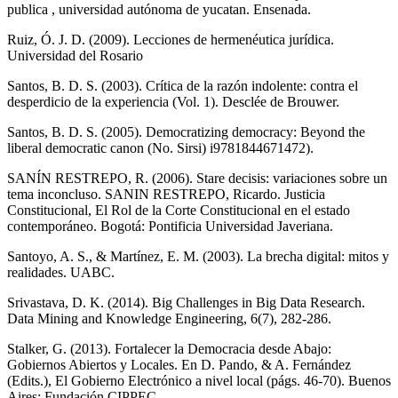
publica , universidad autónoma de yucatan. Ensenada.
Ruiz, Ó. J. D. (2009). Lecciones de hermenéutica jurídica.
Universidad del Rosario
Santos, B. D. S. (2003). Crítica de la razón indolente: contra el
desperdicio de la experiencia (Vol. 1). Desclée de Brouwer.
Santos, B. D. S. (2005). Democratizing democracy: Beyond the
liberal democratic canon (No. Sirsi) i9781844671472).
SANÍN RESTREPO, R. (2006). Stare decisis: variaciones sobre un
tema inconcluso. SANIN RESTREPO, Ricardo. Justicia
Constitucional, El Rol de la Corte Constitucional en el estado
contemporáneo. Bogotá: Pontificia Universidad Javeriana.
Santoyo, A. S., & Martínez, E. M. (2003). La brecha digital: mitos y
realidades. UABC.
Srivastava, D. K. (2014). Big Challenges in Big Data Research.
Data Mining and Knowledge Engineering, 6(7), 282-286.
Stalker, G. (2013). Fortalecer la Democracia desde Abajo:
Gobiernos Abiertos y Locales. En D. Pando, & A. Fernández
(Edits.), El Gobierno Electrónico a nivel local (págs. 46-70). Buenos
Aires: Fundación CIPPEC.