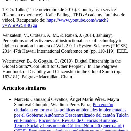
TEDx Talks (11 de noviembre de 2016). Country as a service
(Estonian experience) | Kalle Palling | TEDxAcademy. [archivo de
video]. Recuperado de:
https://www.youtube.com/watch?
v=W5rAc5B3Ggg
Venkatesh, V., Croteau, A. M., & Rabah, J. (2014, January).
Perceptions of effectiveness of instructional uses of technology in
higher education in an era of Web 2.0. In System Sciences (HICSS),
2014 47th Hawaii International Conference on (pp. 110-119). IEEE.
Watermeyer, B., & Goggin, G. (2019). Digital Citizenship in the
Global South:“Cool Stuff for Other People”?. In The Palgrave
Handbook of Disability and Citizenship in the Global South (pp.
167-181). Palgrave Macmillan, Cham.
Artículos similares
Marcelo Cahuasquí Cevallos, Ángel Marín Pérez, Mayra
Sandoval Chuquín, Wladimir Pérez Parra,
Percepción
ciudadana en torno a las políticas ambientales implementadas
por el Gobierno Autónomo Descentralizado del cantón Tulcán
en Ecuador
,
Encuentros. Revista de Ciencias Humanas,
Teoría Social y Pensamiento Crítico.: Núm. 26 (enero-abril)
(2026): Fronteras epistémicas y prácticas entre el pensamiento