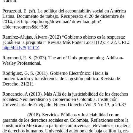
Nación.
Peruzzotti, E. (sf). La política del accountability social en América
Latina. Documento de trabajo. Recuperado el 20 de diciembre de
2014, de: http: ebpdn.org/download/ download.php?
table=resources&id=509.
Ramírez-Alujas, Álvaro (2012) “Gobierno abierto es la respuesta:
¿Cuál era la pregunta?” Revista Más Poder Local (12):14-22. URL:
http://bit.ly/SjJGCZ
Raymond, E. S. (2003). The art of Unix programming. Addison-
Wesley Professional.
Rodríguez, G. S. (2011). Gobierno Electrónico: Hacia la
modernización y transferencia de la gestión pública. Revista de
Derecho, 21(21).
Roncancio, A (2013). Más Allá de la justiciabilidad de los derechos
sociales: Neoliberalismo y Gobierno en Colombia. Institución
Universitaria de Envigado: Nuevo Derecho.Vol. 9.No.13, p.29-87
__________ (2018). Servicios Públicos y Justiciabilidad como
garantia de los derechos sociales en Colombia. Reflexiones sobre la
constitución Mexicana a partir de controversias relevantes en materia
de derechos humanos. Universidad autónoma de baja california, res