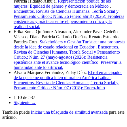
Patricia Hidalgo Albuja,
Representación política de las
mujeres: Equidad de género y democracia en México
,
Encuentros. Revista de Ciencias Humanas, Teoría Social y
Pensamiento Crítico.: Núm. 26 (enero-abril) (2026): Fronteras
epistémicas y prácticas entre el pensamiento crítico y la
realidad social.
Erika Sonia Quiñonez Alvarado, Alexander Pavel Cedeño
Velasco, Diana Patricia Gallardo Dueñas, Renato Estuardo
Paredes Cruz,
Stakeholders y Gestión Turística: una propuesta
desde la idea de estado relacional en Ecuador
,
Encuentros.
Revista de Ciencias Humanas, Teoría Social y Pensamiento
Crítico.: Núm. 27 (mayo-agosto) (2026): Resistencia
epistémica ante el avance tecnológico-científico. Preservar la
humanidad ante lo artificial.
Álvaro Márquez-Fernández, Zulay Díaz,
El rol emancipador
de la episteme política intercultural en América Latina
,
Encuentros. Revista de Ciencias Humanas, Teoría Social y
Pensamiento Crítico.: Núm. 07 (2018): Enero-Julio
1-10 de 537
Siguiente
→
También puede
Iniciar una búsqueda de similitud avanzada
para este
artículo.