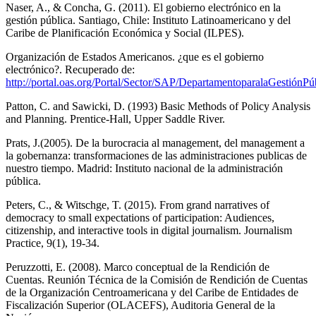
Naser, A., & Concha, G. (2011). El gobierno electrónico en la
gestión pública. Santiago, Chile: Instituto Latinoamericano y del
Caribe de Planificación Económica y Social (ILPES).
Organización de Estados Americanos. ¿que es el gobierno
electrónico?. Recuperado de:
http://portal.oas.org/Portal/Sector/SAP/DepartamentoparalaGestión
Patton, C. and Sawicki, D. (1993) Basic Methods of Policy Analysis
and Planning. Prentice-Hall, Upper Saddle River.
Prats, J.(2005). De la burocracia al management, del management a
la gobernanza: transformaciones de las administraciones publicas de
nuestro tiempo. Madrid: Instituto nacional de la administración
pública.
Peters, C., & Witschge, T. (2015). From grand narratives of
democracy to small expectations of participation: Audiences,
citizenship, and interactive tools in digital journalism. Journalism
Practice, 9(1), 19-34.
Peruzzotti, E. (2008). Marco conceptual de la Rendición de
Cuentas. Reunión Técnica de la Comisión de Rendición de Cuentas
de la Organización Centroamericana y del Caribe de Entidades de
Fiscalización Superior (OLACEFS), Auditoria General de la