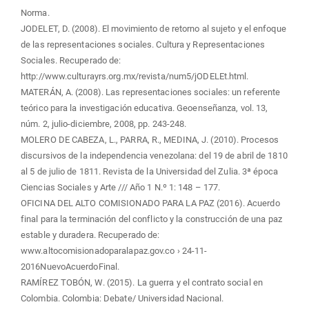
Norma.
JODELET, D. (2008). El movimiento de retorno al sujeto y el enfoque
de las representaciones sociales. Cultura y Representaciones
Sociales. Recuperado de:
http://www.culturayrs.org.mx/revista/num5/jODELEt.html.
MATERÁN, A. (2008). Las representaciones sociales: un referente
teórico para la investigación educativa. Geoenseñanza, vol. 13,
núm. 2, julio-diciembre, 2008, pp. 243-248.
MOLERO DE CABEZA, L., PARRA, R., MEDINA, J. (2010). Procesos
discursivos de la independencia venezolana: del 19 de abril de 1810
al 5 de julio de 1811. Revista de la Universidad del Zulia. 3ª época
Ciencias Sociales y Arte /// Año 1 N.º 1: 148 – 177.
OFICINA DEL ALTO COMISIONADO PARA LA PAZ (2016). Acuerdo
final para la terminación del conflicto y la construcción de una paz
estable y duradera. Recuperado de:
www.altocomisionadoparalapaz.gov.co › 24-11-
2016NuevoAcuerdoFinal.
RAMÍREZ TOBÓN, W. (2015). La guerra y el contrato social en
Colombia. Colombia: Debate/ Universidad Nacional.