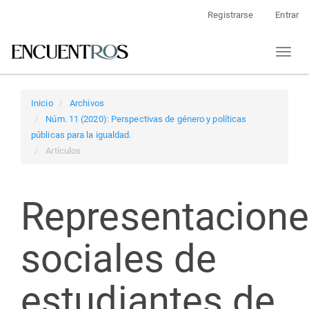
Navegación
Registrarse
Entrar
principal
Contenido
Toggl
principal
naviga
Barra
lateral
Inicio
Archivos
Núm. 11 (2020): Perspectivas de género y políticas
públicas para la igualdad.
Artículos
Representacion
sociales de
estudiantes de