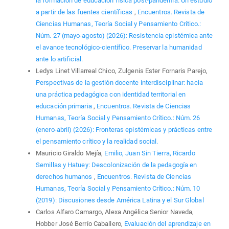
la formación de educación física post-pandemia. Un estudio
a partir de las fuentes científicas
,
Encuentros. Revista de
Ciencias Humanas, Teoría Social y Pensamiento Crítico.:
Núm. 27 (mayo-agosto) (2026): Resistencia epistémica ante
el avance tecnológico-científico. Preservar la humanidad
ante lo artificial.
Ledys Linet Villarreal Chico, Zulgenis Ester Fornaris Parejo,
Perspectivas de la gestión docente interdisciplinar: hacia
una práctica pedagógica con identidad territorial en
educación primaria
,
Encuentros. Revista de Ciencias
Humanas, Teoría Social y Pensamiento Crítico.: Núm. 26
(enero-abril) (2026): Fronteras epistémicas y prácticas entre
el pensamiento crítico y la realidad social.
Mauricio Giraldo Mejía,
Emilio, Juan Sin Tierra, Ricardo
Semillas y Hatuey: Descolonización de la pedagogía en
derechos humanos
,
Encuentros. Revista de Ciencias
Humanas, Teoría Social y Pensamiento Crítico.: Núm. 10
(2019): Discusiones desde América Latina y el Sur Global
Carlos Alfaro Camargo, Alexa Angélica Senior Naveda,
Hobber José Berrío Caballero,
Evaluación del aprendizaje en