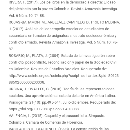
RIVERA, F. (2017). Los peligros en la democracia directa: El caso
del plebiscito por la paz en Colombia. Revista Amazonia Investiga.
Vol. 6 Núm. 10: 74-88.
ROJAS-BAHAMÓN, M., ARBELÁEZ CAMPILLO, D., PRIETO MEDINA,
J. (2017). Análisis del desempeño escolar de estudiantes de
secundaria en función de asignaturas, estrato socioeconómico y
conflicto armado. Revista Amazonia Investiga. Vol. 6 Núm. 10: 78-
87.
ROSARIO, M., PLATA, J. (2004). Estado de la investigación sobre
conflicto, posconflicto, reconciliación y papel de la Sociedad Civil
en Colombia. Revista de Estudios Sociales. Recuperado de:
http://www.scielo.org.co/scielo.php?script=sci_arttext&pid=S0123-
885X2005000200008.
URBINA, J., OVALLES, G. (2018). Teoría de las representaciones
sociales. Una aproximación al estado del arte en América Latina.
Psicogente, 21(40): pp.495-544. Julio-diciembre. Recuperado de:
https://doi.org/10.17081/psico.21.40.3088.
VALENCIA, L. (2015). Caquetá y el posconflicto. Simposio.
Colombia: Cámara de Comercio de Florencia.
VASILACHIS DE GIALDINO, I. (1998). La construcción de las