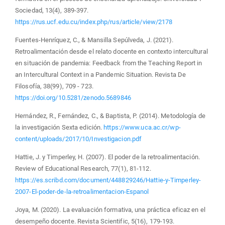
Sociedad, 13(4), 389-397.
https://rus.ucf.edu.cu/index.php/rus/article/view/2178
Fuentes-Henríquez, C., & Mansilla Sepúlveda, J. (2021).
Retroalimentación desde el relato docente en contexto intercultural
en situación de pandemia: Feedback from the Teaching Report in
an Intercultural Context in a Pandemic Situation. Revista De
Filosofía, 38(99), 709 - 723.
https://doi.org/10.5281/zenodo.5689846
Hernández, R., Fernández, C., & Baptista, P. (2014). Metodología de
la investigación Sexta edición.
https://www.uca.ac.cr/wp-
content/uploads/2017/10/Investigacion.pdf
Hattie, J. y Timperley, H. (2007). El poder de la retroalimentación.
Review of Educational Research, 77(1), 81-112.
https://es.scribd.com/document/448829246/Hattie-y-Timperley-
2007-El-poder-de-la-retroalimentacion-Espanol
Joya, M. (2020). La evaluación formativa, una práctica eficaz en el
desempeño docente. Revista Scientific, 5(16), 179-193.