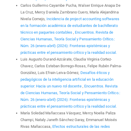
Carlos Guillermo Cayambe Pucha, Walser Enrique Anapa De
La Cruz, Mercy Daniela Zambrano Cuero, María Alejandrina
Nivela Cornejo,
Incidencia de project accounting softwares
en la formación académica de estudiantes de bachillerato
técnico en paquetes contables
,
Encuentros. Revista de
Ciencias Humanas, Teoría Social y Pensamiento Crítico.:
Núm. 26 (enero-abril) (2026): Fronteras epistémicas y
prácticas entre el pensamiento crítico y la realidad social.
Luis Augusto Durand-Azcárate, Claudia Virginia Cortez-
Chavez, Carlos Esteban Borrego-Rosas, Felipe Rubén Palma-
González, Luis Efrain Leiva-Gómez,
Desafíos éticos y
pedagógicos de la inteligencia artificial en la educación
superior: Hacia un nuevo rol docente
,
Encuentros. Revista
de Ciencias Humanas, Teoría Social y Pensamiento Crítico.:
Núm. 26 (enero-abril) (2026): Fronteras epistémicas y
prácticas entre el pensamiento crítico y la realidad social.
María Soledad Mañaccasa Vásquez, Mercy Noelia Paliza
Champi, Nataly Janeth Sánchez Garay, Emmanuel Moisés
Rivas Mañaccasa,
Efectos estructurales de las redes