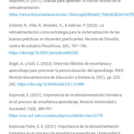
Anijovich, R. (2011). Evaluar para aprender: El circulo vicioso de la
retroalimentación.
https://www.liceomariaward.com/_files/ugd/d04ee9_708c82db341647
Dolorier, R., Villa, R., Morales, G., & Salinas, P. (2022). La
retroalimentación como estrategia para la sistematización de las
buenas prácticas en docentes practicantes. Revista de filosofía,
centro de estudios filosóficos, 3(9), 787–796.
https://doi.org/10.5281/zenodo.6469252
Engel, A., y Coll, C. (2022). Entornos híbridos de enseñanza y
aprendizaje para promover la personalización del aprendizaje. RIED.
Revista Iberoamericana de Educación a Distancia, 25(1), pp. 225-
242.
https://doi.org/10.5944/ried.25.1.31489
Espinoza, E. (2021). Importancia de la retroalimentación formativa
en el proceso de enseñanza-aprendizaje. Revista Universidad y
Sociedad, 13(4), 389-397.
https://rus.ucf.edu.cu/index.php/rus/article/view/2178
Espinoza Freire, E. E. (2021). Importancia de la retroalimentación
formativa en el proceso de enseñanza-aprendizaje. Universidad Y