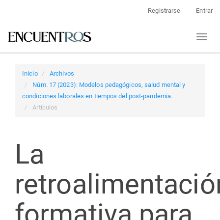
Navegación
Registrarse
Entrar
principal
Contenido
Toggl
principal
naviga
Barra
lateral
Inicio
Archivos
Núm. 17 (2023): Modelos pedagógicos, salud mental y
condiciones laborales en tiempos del post-pandemia.
Artículos
La
retroalimentació
formativa para