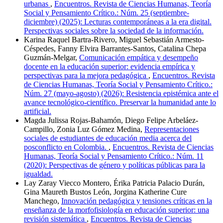
urbanas
,
Encuentros. Revista de Ciencias Humanas, Teoría
Social y Pensamiento Crítico.: Núm. 25 (septiembre-
diciembre) (2025): Lecturas contemporáneas a la era digital.
Perspectivas sociales sobre la sociedad de la información.
Karina Raquel Bartra-Rivero, Miguel Sebastián Armesto-
Céspedes, Fanny Elvira Barrantes-Santos, Catalina Chepa
Guzmán-Melgar,
Comunicación empática y desempeño
docente en la educación superior: evidencia empírica y
perspectivas para la mejora pedagógica
,
Encuentros. Revista
de Ciencias Humanas, Teoría Social y Pensamiento Crítico.:
Núm. 27 (mayo-agosto) (2026): Resistencia epistémica ante el
avance tecnológico-científico. Preservar la humanidad ante lo
artificial.
Magda Julissa Rojas-Bahamón, Diego Felipe Arbeláez-
Campillo, Zonia Luz Gómez Medina,
Representaciones
sociales de estudiantes de educación media acerca del
posconflicto en Colombia.
,
Encuentros. Revista de Ciencias
Humanas, Teoría Social y Pensamiento Crítico.: Núm. 11
(2020): Perspectivas de género y políticas públicas para la
igualdad.
Lay Zaray Viecco Montero, Érika Patricia Palacio Durán,
Gina Maureth Bustos León, Jorgina Katherine Cure
Manchego,
Innovación pedagógica y tensiones críticas en la
enseñanza de la morfofisiología en educación superior: una
revisión sistemática
,
Encuentros. Revista de Ciencias