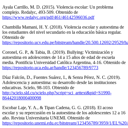
Ayala Carrillo, M. D. (2015). Violencia escolar: Un problema
complejo. Redalyc, 493-509. Obtenido de
https://www.redalyc.org/pdf/461/46142596036.pdf
Chambilla Mamani, H. Y. (2018). Violencia escolar y autoestima de
los estudiantes del nivel secundario en la educación básica regular.
Obtenido de
https://repositorio.ucv.edu.pe/bitstream/handle/20.500.12692/29529/
Coronel, G. P., & Tabia, B. (2019). Bullying: Victimización y
autoestima en adolescentes de 14 a 15 años de edad de escuela
media. Pontificia Universidad Católica Argentina, 4-16. Obtenido de
https://repositorio.uca.edu.ar/handle/123456789/9773
Díaz Falcón, D., Fuentes Suárez, I., & Senra Pérez, N. C. (2019).
Adolescencia y autoestima: su desarrollo desde las instituciones
educativas. Scielo, 98-103. Obtenido de
http://scielo.sld.cu/scielo.php?script=sci_arttext&pid=S1990-
86442018000400098
Escobar Laje, Y. A., & Tipan Cadena, G. G. (2018). El acoso
escolar y su repercusión en la autoestima de los adolescentes 12 a 16
año. Revista Universitaria UNEMI. Obtenido de
https://repositorio.unemi.edu.ec/bitstream/123456