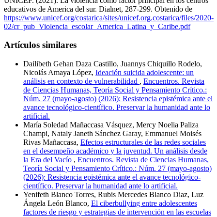
UNICEF. (2021). La violencia como factor principal en los centros
educativos de America del sur. Dialnet, 287-299. Obtenido de
https://www.unicef.org/costarica/sites/unicef.org.costarica/files/2020-
02/cr_pub_Violencia_escolar_America_Latina_y_Caribe.pdf
Artículos similares
Dailibeth Gehan Daza Castillo, Juannys Chiquillo Rodelo,
Nicolás Amaya López,
Ideación suicida adolescente: un
análisis en contexto de vulnerabilidad
,
Encuentros. Revista
de Ciencias Humanas, Teoría Social y Pensamiento Crítico.:
Núm. 27 (mayo-agosto) (2026): Resistencia epistémica ante el
avance tecnológico-científico. Preservar la humanidad ante lo
artificial.
María Soledad Mañaccasa Vásquez, Mercy Noelia Paliza
Champi, Nataly Janeth Sánchez Garay, Emmanuel Moisés
Rivas Mañaccasa,
Efectos estructurales de las redes sociales
en el desempeño académico y la juventud. Un análisis desde
la Era del Vacío
,
Encuentros. Revista de Ciencias Humanas,
Teoría Social y Pensamiento Crítico.: Núm. 27 (mayo-agosto)
(2026): Resistencia epistémica ante el avance tecnológico-
científico. Preservar la humanidad ante lo artificial.
Yenifeth Blanco Torres, Rubis Mercedes Blanco Diaz, Luz
Ángela León Blanco,
El ciberbullying entre adolescentes
factores de riesgo y estrategias de intervención en las escuelas