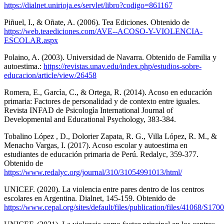
https://dialnet.unirioja.es/servlet/libro?codigo=861167
Piñuel, I., & Oñate, A. (2006). Tea Ediciones. Obtenido de
https://web.teaediciones.com/AVE--ACOSO-Y-VIOLENCIA-
ESCOLAR.aspx
Polaino, A. (2003). Universidad de Navarra. Obtenido de Familia y
autoestima.:
https://revistas.unav.edu/index.php/estudios-sobre-
educacion/article/view/26458
Romera, E., Garcìa, C., & Ortega, R. (2014). Acoso en educación
primaria: Factores de personalidad y de contexto entre iguales.
Revista INFAD de Psicologìa International Journal of
Developmental and Educational Psychology, 383-384.
Tobalino López , D., Dolorier Zapata, R. G., Villa López, R. M., &
Menacho Vargas, I. (2017). Acoso escolar y autoestima en
estudiantes de educación primaria de Perú. Redalyc, 359-377.
Obtenido de
https://www.redalyc.org/journal/310/31054991013/html/
UNICEF. (2020). La violencia entre pares dentro de los centros
escolares en Argentina. Dialnet, 145-159. Obtenido de
https://www.cepal.org/sites/default/files/publication/files/41068/S17