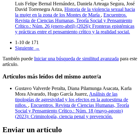
Luis Felipe Bernal Hernández, Daniela Arteaga Segura, José
David Torrenegra Ariza,
Historia de la violencia sexual hacia
la mujer en la zona de los Montes de María
,
Encuentros.
Revista de Ciencias Humanas, Teoría Social y Pensamiento
Crítico.: Núm. 26 (enero-abril) (2026): Fronteras epistémicas
y prácticas entre el pensamiento crítico y la realidad social.
1-10 de 171
Siguiente
→
También puede
Iniciar una búsqueda de similitud avanzada
para este
artículo.
Artículos más leídos del mismo autor/a
Gustavo Valverde Peralta, Diana Pilamunga Asacata, Karla
Mora Alvarado, Hugo García Juarez,
Análisis de las
tipologías de agresividad y los efectos en la autoestima de
niños.
,
Encuentros. Revista de Ciencias Humanas, Teoría
Social y Pensamiento Crítico.: Núm. 18 (mayo-agosto)
(2023): Criminología, ciencia penal y prevención.
Enviar un artículo