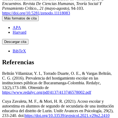
Encuentros. Revista De Ciencias Humanas, Teoría Social Y
Pensamiento Crítico.
,
21 (mayo-agosto)
, 94-103.
https://doi.org/10.5281/zenodo.11118083
Más formatos de cita
APA
Harvard
Descargar cita
BibTeX
Referencias
Beltrán Villamizar, Y. I., Torrado Duarte, O. E., & Vargas Beltrán,
C. G. (2016). Prevalencia del hostigamiento escolar en las
instituciones públicas de Bucaramanga-Colombia. Redalyc,
12(2),173-186. Obtenido de
https://www.redalyc.org/pdf/4137/413746578002.pdf
Cuya Zavaleta, M. F., & Mori, H. R. (2021). Acoso escolar y
autoestima en alumnos de segundo de secundaria de una institución
educativa del distrito de Lurin. Unife Avances en Psicología, 29(2),
233-240. doi:
https://doi.org/10.33539/avpsicol.2021.v29n2.2410