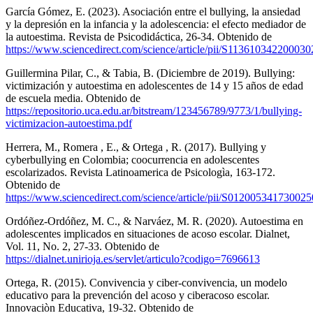
García Gómez, E. (2023). Asociación entre el bullying, la ansiedad
y la depresión en la infancia y la adolescencia: el efecto mediador de
la autoestima. Revista de Psicodidáctica, 26-34. Obtenido de
https://www.sciencedirect.com/science/article/pii/S113610342200030
Guillermina Pilar, C., & Tabia, B. (Diciembre de 2019). Bullying:
victimización y autoestima en adolescentes de 14 y 15 años de edad
de escuela media. Obtenido de
https://repositorio.uca.edu.ar/bitstream/123456789/9773/1/bullying-
victimizacion-autoestima.pdf
Herrera, M., Romera , E., & Ortega , R. (2017). Bullying y
cyberbullying en Colombia; coocurrencia en adolescentes
escolarizados. Revista Latinoamerica de Psicologìa, 163-172.
Obtenido de
https://www.sciencedirect.com/science/article/pii/S012005341730025
Ordóñez-Ordóñez, M. C., & Narváez, M. R. (2020). Autoestima en
adolescentes implicados en situaciones de acoso escolar. Dialnet,
Vol. 11, No. 2, 27-33. Obtenido de
https://dialnet.unirioja.es/servlet/articulo?codigo=7696613
Ortega, R. (2015). Convivencia y ciber-convivencia, un modelo
educativo para la prevención del acoso y ciberacoso escolar.
Innovaciòn Educativa, 19-32. Obtenido de