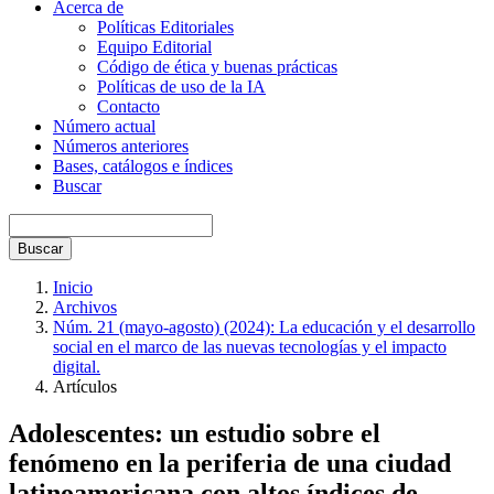
Acerca de
Políticas Editoriales
Equipo Editorial
Código de ética y buenas prácticas
Políticas de uso de la IA
Contacto
Número actual
Números anteriores
Bases, catálogos e índices
Buscar
Buscar
Inicio
Archivos
Núm. 21 (mayo-agosto) (2024): La educación y el desarrollo
social en el marco de las nuevas tecnologías y el impacto
digital.
Artículos
Adolescentes: un estudio sobre el
fenómeno en la periferia de una ciudad
latinoamericana con altos índices de