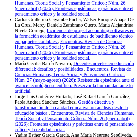
Humanas, Teoría Social y Pensamiento Crítico.: Núm. 26
(enero-abril) (2026): Fronteras epistémicas y prácticas entre el
pensamiento crítico y la realidad social.
Carlos Guillermo Cayambe Pucha, Walser Enrique Anapa De
La Cruz, Mercy Daniela Zambrano Cuero, María Alejandrina
Nivela Cornejo,
Incidencia de project accounting softwares en
la formación académica de estudiantes de bachillerato técnico
en paquetes contables
,
Encuentros. Revista de Ciencias
Humanas, Teoría Social y Pensamiento Crítico.: Núm. 26
(enero-abril) (2026): Fronteras epistémicas y prácticas entre el
pensamiento crítico y la realidad social.
María Cecilia Barría Navarro,
Docentes noveles en educación
diferencial: desafíos y posibilidades
,
Encuentros. Revista de
Ciencias Humanas, Teoría Social y Pensamiento Crítico.:
Núm. 27 (mayo-agosto) (2026): Resistencia epistémica ante el
avance tecnológico-científico. Preservar la humanidad ante lo
artificial.
Jorge Luis Gutiérrez Hurtado, José Rafael García González,
Paola Andrea Sánchez Sánchez,
Gestión directiva y
transformación de la calidad educativa: un análisis desde la
educación básica
,
Encuentros. Revista de Ciencias Humanas,
Teoría Social y Pensamiento Crítico.: Núm. 26 (enero-abril)
(2026): Fronteras epistémicas y prácticas entre el pensamiento
crítico y la realidad social.
Yadira Esther García García, Ana María Negrette Sepúlveda,