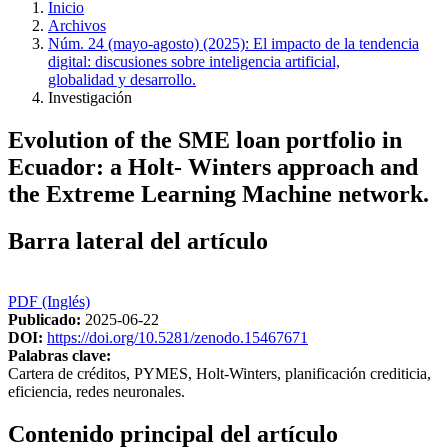
Inicio
Archivos
Núm. 24 (mayo-agosto) (2025): El impacto de la tendencia
digital: discusiones sobre inteligencia artificial,
globalidad y desarrollo.
Investigación
Evolution of the SME loan portfolio in
Ecuador: a Holt- Winters approach and
the Extreme Learning Machine network.
Barra lateral del artículo
PDF (Inglés)
Publicado:
2025-06-22
DOI:
https://doi.org/10.5281/zenodo.15467671
Palabras clave:
Cartera de créditos, PYMES, Holt-Winters, planificación crediticia,
eficiencia, redes neuronales.
Contenido principal del artículo