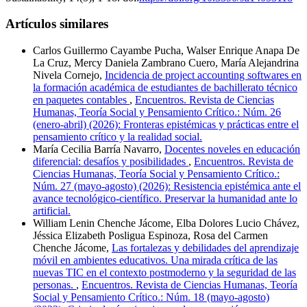
Artículos similares
Carlos Guillermo Cayambe Pucha, Walser Enrique Anapa De
La Cruz, Mercy Daniela Zambrano Cuero, María Alejandrina
Nivela Cornejo,
Incidencia de project accounting softwares en
la formación académica de estudiantes de bachillerato técnico
en paquetes contables
,
Encuentros. Revista de Ciencias
Humanas, Teoría Social y Pensamiento Crítico.: Núm. 26
(enero-abril) (2026): Fronteras epistémicas y prácticas entre el
pensamiento crítico y la realidad social.
María Cecilia Barría Navarro,
Docentes noveles en educación
diferencial: desafíos y posibilidades
,
Encuentros. Revista de
Ciencias Humanas, Teoría Social y Pensamiento Crítico.:
Núm. 27 (mayo-agosto) (2026): Resistencia epistémica ante el
avance tecnológico-científico. Preservar la humanidad ante lo
artificial.
William Lenin Chenche Jácome, Elba Dolores Lucio Chávez,
Jéssica Elizabeth Posligua Espinoza, Rosa del Carmen
Chenche Jácome,
Las fortalezas y debilidades del aprendizaje
móvil en ambientes educativos. Una mirada crítica de las
nuevas TIC en el contexto postmoderno y la seguridad de las
personas.
,
Encuentros. Revista de Ciencias Humanas, Teoría
Social y Pensamiento Crítico.: Núm. 18 (mayo-agosto)