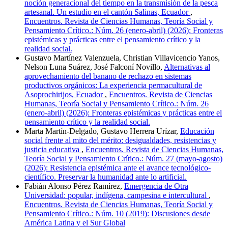
noción generacional del tiempo en la transmisión de la pesca
artesanal. Un estudio en el cantón Salinas, Ecuador
,
Encuentros. Revista de Ciencias Humanas, Teoría Social y
Pensamiento Crítico.: Núm. 26 (enero-abril) (2026): Fronteras
epistémicas y prácticas entre el pensamiento crítico y la
realidad social.
Gustavo Martínez Valenzuela, Christian Villavicencio Yanos,
Nelson Luna Suárez, José Falconí Novillo,
Alternativas al
aprovechamiento del banano de rechazo en sistemas
productivos orgánicos: La experiencia permacultural de
Asoprochirijos, Ecuador
,
Encuentros. Revista de Ciencias
Humanas, Teoría Social y Pensamiento Crítico.: Núm. 26
(enero-abril) (2026): Fronteras epistémicas y prácticas entre el
pensamiento crítico y la realidad social.
Marta Martín-Delgado, Gustavo Herrera Urízar,
Educación
social frente al mito del mérito: desigualdades, resistencias y
justicia educativa
,
Encuentros. Revista de Ciencias Humanas,
Teoría Social y Pensamiento Crítico.: Núm. 27 (mayo-agosto)
(2026): Resistencia epistémica ante el avance tecnológico-
científico. Preservar la humanidad ante lo artificial.
Fabián Alonso Pérez Ramírez,
Emergencia de Otra
Universidad: popular, indígena, campesina e intercultural
,
Encuentros. Revista de Ciencias Humanas, Teoría Social y
Pensamiento Crítico.: Núm. 10 (2019): Discusiones desde
América Latina y el Sur Global