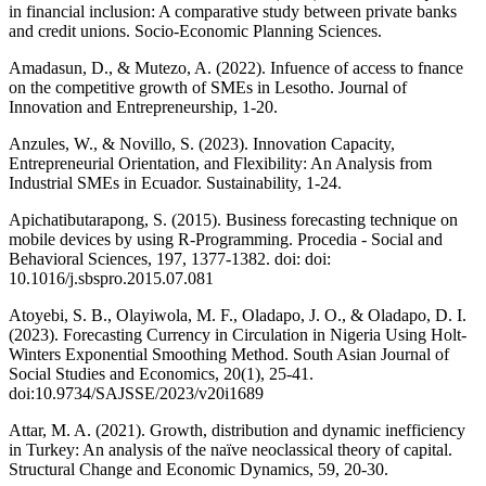
in financial inclusion: A comparative study between private banks
and credit unions. Socio-Economic Planning Sciences.
Amadasun, D., & Mutezo, A. (2022). Infuence of access to fnance
on the competitive growth of SMEs in Lesotho. Journal of
Innovation and Entrepreneurship, 1-20.
Anzules, W., & Novillo, S. (2023). Innovation Capacity,
Entrepreneurial Orientation, and Flexibility: An Analysis from
Industrial SMEs in Ecuador. Sustainability, 1-24.
Apichatibutarapong, S. (2015). Business forecasting technique on
mobile devices by using R-Programming. Procedia - Social and
Behavioral Sciences, 197, 1377-1382. doi: doi:
10.1016/j.sbspro.2015.07.081
Atoyebi, S. B., Olayiwola, M. F., Oladapo, J. O., & Oladapo, D. I.
(2023). Forecasting Currency in Circulation in Nigeria Using Holt-
Winters Exponential Smoothing Method. South Asian Journal of
Social Studies and Economics, 20(1), 25-41.
doi:10.9734/SAJSSE/2023/v20i1689
Attar, M. A. (2021). Growth, distribution and dynamic inefficiency
in Turkey: An analysis of the naïve neoclassical theory of capital.
Structural Change and Economic Dynamics, 59, 20-30.