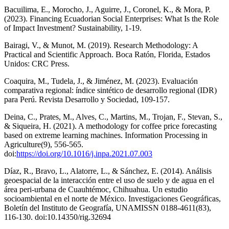
Bacuilima, E., Morocho, J., Aguirre, J., Coronel, K., & Mora, P.
(2023). Financing Ecuadorian Social Enterprises: What Is the Role
of Impact Investment? Sustainability, 1-19.
Bairagi, V., & Munot, M. (2019). Research Methodology: A
Practical and Scientific Approach. Boca Ratón, Florida, Estados
Unidos: CRC Press.
Coaquira, M., Tudela, J., & Jiménez, M. (2023). Evaluación
comparativa regional: índice sintético de desarrollo regional (IDR)
para Perú. Revista Desarrollo y Sociedad, 109-157.
Deina, C., Prates, M., Alves, C., Martins, M., Trojan, F., Stevan, S.,
& Siqueira, H. (2021). A methodology for coffee price forecasting
based on extreme learning machines. Information Processing in
Agriculture(9), 556-565.
doi:
https://doi.org/10.1016/j.inpa.2021.07.003
Díaz, R., Bravo, L., Alatorre, L., & Sánchez, E. (2014). Análisis
geoespacial de la interacción entre el uso de suelo y de agua en el
área peri-urbana de Cuauhtémoc, Chihuahua. Un estudio
socioambiental en el norte de México. Investigaciones Geográficas,
Boletín del Instituto de Geografía, UNAMISSN 0188-4611(83),
116-130. doi:10.14350/rig.32694