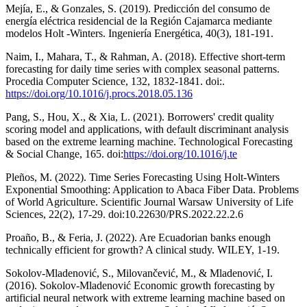
Mejía, E., & Gonzales, S. (2019). Predicción del consumo de
energía eléctrica residencial de la Región Cajamarca mediante
modelos Holt -Winters. Ingeniería Energética, 40(3), 181-191.
Naim, I., Mahara, T., & Rahman, A. (2018). Effective short-term
forecasting for daily time series with complex seasonal patterns.
Procedia Computer Science, 132, 1832-1841. doi:.
https://doi.org/10.1016/j.procs.2018.05.136
Pang, S., Hou, X., & Xia, L. (2021). Borrowers' credit quality
scoring model and applications, with default discriminant analysis
based on the extreme learning machine. Technological Forecasting
& Social Change, 165. doi:
https://doi.org/10.1016/j.te
Pleños, M. (2022). Time Series Forecasting Using Holt-Winters
Exponential Smoothing: Application to Abaca Fiber Data. Problems
of World Agriculture. Scientific Journal Warsaw University of Life
Sciences, 22(2), 17-29. doi:10.22630/PRS.2022.22.2.6
Proaño, B., & Feria, J. (2022). Are Ecuadorian banks enough
technically efficient for growth? A clinical study. WILEY, 1-19.
Sokolov-Mladenović, S., Milovančević, M., & Mladenović, I.
(2016). Sokolov-Mladenović Economic growth forecasting by
artificial neural network with extreme learning machine based on