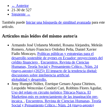
←
Anterior
21-30 de 527
Siguiente
→
También puede
Iniciar una búsqueda de similitud avanzada
para este
artículo.
Artículos más leídos del mismo autor/a
Armando José Urdaneta Montiel, Rosana Alejandra, Meleán
Romero, Arturo Francisco Ordoñez Peña, Daniel Xavier
Fiallo Moncayo,
Políticas públicas y estrategias para el
desarrollo sostenible de pymes en Ecuador: proyecciones del
crédito financiero
,
Encuentros. Revista de Ciencias
Humanas, Teoría Social y Pensamiento Crítico.: Núm. 24
(mayo-agosto) (2025): El impacto de la tendencia digital:
discusiones sobre inteligencia artificial,
globalidad y desarrollo.
Jimy Humpiri Núñez, Enrrique Genaro Apaza Chirinos,
Leopoldo Wenceslao Condori Cari, Robbins Flores Aguilar,
Uso del relato en circuito turístico Titicaca-Nazca. El
Marketing-mix en potenciamiento de las imaginación pre-
incaica.
,
Encuentros. Revista de Ciencias Humanas, Teoría
Social y Pensamiento Crítico.: Núm. 24 (mayo-agosto)