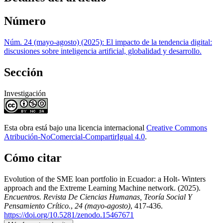
Número
Núm. 24 (mayo-agosto) (2025): El impacto de la tendencia digital:
discusiones sobre inteligencia artificial, globalidad y desarrollo.
Sección
Investigación
Esta obra está bajo una licencia internacional
Creative Commons
Atribución-NoComercial-CompartirIgual 4.0
.
Cómo citar
Evolution of the SME loan portfolio in Ecuador: a Holt- Winters
approach and the Extreme Learning Machine network. (2025).
Encuentros. Revista De Ciencias Humanas, Teoría Social Y
Pensamiento Crítico.
,
24 (mayo-agosto)
, 417-436.
https://doi.org/10.5281/zenodo.15467671