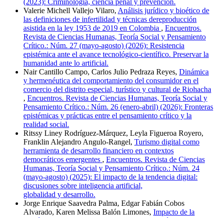
(2023): Criminología, ciencia penal y prevención.
Valerie Michell Vallejo Vilaro,
Análisis jurídico y bioético de
las definiciones de infertilidad y técnicas dereproducción
asistida en la ley 1953 de 2019 en Colombia
,
Encuentros.
Revista de Ciencias Humanas, Teoría Social y Pensamiento
Crítico.: Núm. 27 (mayo-agosto) (2026): Resistencia
epistémica ante el avance tecnológico-científico. Preservar la
humanidad ante lo artificial.
Nair Cantillo Campo, Carlos Julio Pedraza Reyes,
Dinámica
y hermenéutica del comportamiento del consumidor en el
comercio del distrito especial, turístico y cultural de Riohacha
,
Encuentros. Revista de Ciencias Humanas, Teoría Social y
Pensamiento Crítico.: Núm. 26 (enero-abril) (2026): Fronteras
epistémicas y prácticas entre el pensamiento crítico y la
realidad social.
Ritssy Liney Rodríguez-Márquez, Leyla Figueroa Royero,
Franklin Alejandro Angulo-Rangel,
Turismo digital como
herramienta de desarrollo financiero en contextos
democráticos emergentes
,
Encuentros. Revista de Ciencias
Humanas, Teoría Social y Pensamiento Crítico.: Núm. 24
(mayo-agosto) (2025): El impacto de la tendencia digital:
discusiones sobre inteligencia artificial,
globalidad y desarrollo.
Jorge Enrique Saavedra Palma, Edgar Fabián Cobos
Alvarado, Karen Melissa Balón Limones,
Impacto de la