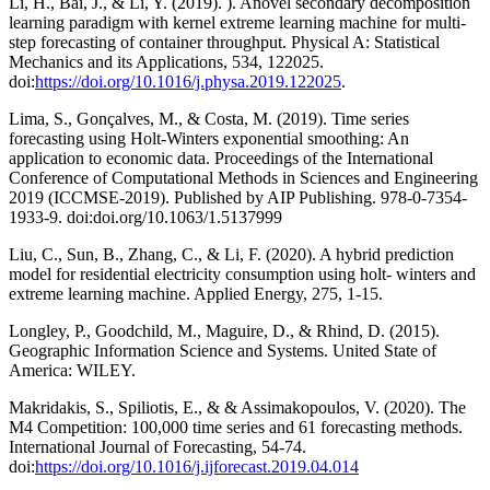
Li, H., Bai, J., & Li, Y. (2019). ). Anovel secondary decomposition
learning paradigm with kernel extreme learning machine for multi-
step forecasting of container throughput. Physical A: Statistical
Mechanics and its Applications, 534, 122025.
doi:
https://doi.org/10.1016/j.physa.2019.122025
.
Lima, S., Gonçalves, M., & Costa, M. (2019). Time series
forecasting using Holt-Winters exponential smoothing: An
application to economic data. Proceedings of the International
Conference of Computational Methods in Sciences and Engineering
2019 (ICCMSE-2019). Published by AIP Publishing. 978-0-7354-
1933-9. doi:doi.org/10.1063/1.5137999
Liu, C., Sun, B., Zhang, C., & Li, F. (2020). A hybrid prediction
model for residential electricity consumption using holt- winters and
extreme learning machine. Applied Energy, 275, 1-15.
Longley, P., Goodchild, M., Maguire, D., & Rhind, D. (2015).
Geographic Information Science and Systems. United State of
America: WILEY.
Makridakis, S., Spiliotis, E., & & Assimakopoulos, V. (2020). The
M4 Competition: 100,000 time series and 61 forecasting methods.
International Journal of Forecasting, 54-74.
doi:
https://doi.org/10.1016/j.ijforecast.2019.04.014