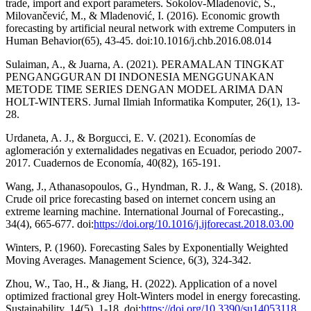
trade, import and export parameters. Sokolov-Mladenović, S.,
Milovančević, M., & Mladenović, I. (2016). Economic growth
forecasting by artificial neural network with extreme Computers in
Human Behavior(65), 43-45. doi:10.1016/j.chb.2016.08.014
Sulaiman, A., & Juarna, A. (2021). PERAMALAN TINGKAT
PENGANGGURAN DI INDONESIA MENGGUNAKAN
METODE TIME SERIES DENGAN MODEL ARIMA DAN
HOLT-WINTERS. Jurnal Ilmiah Informatika Komputer, 26(1), 13-
28.
Urdaneta, A. J., & Borgucci, E. V. (2021). Economías de
aglomeración y externalidades negativas en Ecuador, periodo 2007-
2017. Cuadernos de Economía, 40(82), 165-191.
Wang, J., Athanasopoulos, G., Hyndman, R. J., & Wang, S. (2018).
Crude oil price forecasting based on internet concern using an
extreme learning machine. International Journal of Forecasting.,
34(4), 665-677. doi:
https://doi.org/10.1016/j.ijforecast.2018.03.00
Winters, P. (1960). Forecasting Sales by Exponentially Weighted
Moving Averages. Management Science, 6(3), 324-342.
Zhou, W., Tao, H., & Jiang, H. (2022). Application of a novel
optimized fractional grey Holt-Winters model in energy forecasting.
Sustainability, 14(5), 1-18. doi:
https://doi.org/10.3390/su14053118