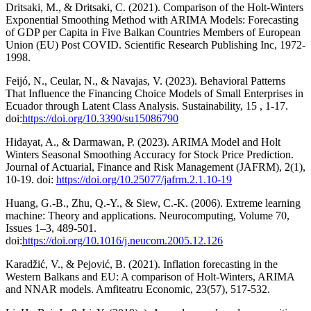
Dritsaki, M., & Dritsaki, C. (2021). Comparison of the Holt-Winters
Exponential Smoothing Method with ARIMA Models: Forecasting
of GDP per Capita in Five Balkan Countries Members of European
Union (EU) Post COVID. Scientific Research Publishing Inc, 1972-
1998.
Feijó, N., Ceular, N., & Navajas, V. (2023). Behavioral Patterns
That Influence the Financing Choice Models of Small Enterprises in
Ecuador through Latent Class Analysis. Sustainability, 15 , 1-17.
doi:
https://doi.org/10.3390/su15086790
Hidayat, A., & Darmawan, P. (2023). ARIMA Model and Holt
Winters Seasonal Smoothing Accuracy for Stock Price Prediction.
Journal of Actuarial, Finance and Risk Management (JAFRM), 2(1),
10-19. doi:
https://doi.org/10.25077/jafrm.2.1.10-19
Huang, G.-B., Zhu, Q.-Y., & Siew, C.-K. (2006). Extreme learning
machine: Theory and applications. Neurocomputing, Volume 70,
Issues 1–3, 489-501.
doi:
https://doi.org/10.1016/j.neucom.2005.12.126
Karadžić, V., & Pejović, B. (2021). Inflation forecasting in the
Western Balkans and EU: A comparison of Holt-Winters, ARIMA
and NNAR models. Amfiteatru Economic, 23(57), 517-532.