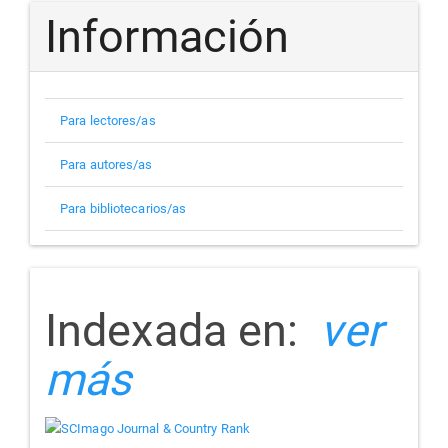
Información
Para lectores/as
Para autores/as
Para bibliotecarios/as
indizada
Indexada en:
ver
más