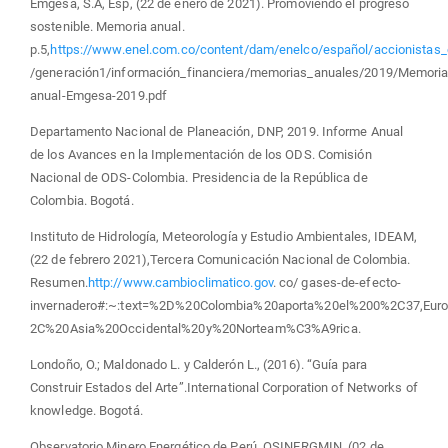
Emgesa, S.A, Esp, (22 de enero de 2021). Promoviendo el progreso
sostenible. Memoria anual.
p.5,
https://www.enel.com.co/content/dam/enelco/español/accionistas_e
/generación1/información_financiera/memorias_anuales/2019/Memoria
anual-Emgesa-2019.pdf
Departamento Nacional de Planeación, DNP, 2019. Informe Anual
de los Avances en la Implementación de los ODS. Comisión
Nacional de ODS-Colombia. Presidencia de la República de
Colombia. Bogotá.
Instituto de Hidrología, Meteorología y Estudio Ambientales, IDEAM,
(22 de febrero 2021),Tercera Comunicación Nacional de Colombia.
Resumen.
http://www.cambioclimatico.gov
. co/ gases-de-efecto-
invernadero#:~:text=%2D%20Colombia%20aporta%20el%200%2C37,Eur
2C%20Asia%20Occidental%20y%20Norteam%C3%A9rica.
Londoño, O.; Maldonado L. y Calderón L., (2016). “Guía para
Construir Estados del Arte”.International Corporation of Networks of
knowledge. Bogotá.
Observatorio Minero Energético de Perú, OSINERGMIN, (02 de