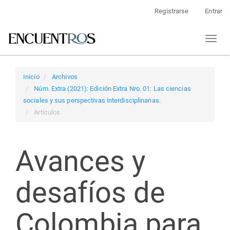
Navegación
Registrarse
Entrar
principal
Contenido
Toggl
principal
naviga
Barra
lateral
Inicio
Archivos
Núm. Extra (2021): Edición Extra Nro. 01: Las ciencias
sociales y sus perspectivas interdisciplinarias.
Artículos
Avances y
desafíos de
Colombia para